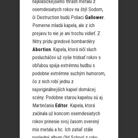
najklasickejšieho thrash metalu z
osemdesiatych rokov na štýl Sodom,
či Destruction budú Poliaci
Gallower
.
Pomerne mladá kapela, ale z ich
prejavu to nie je ani trochu vidieť. Z
Nitry prídu grindové bombardéry
Abortion
. Kapela, ktorá ničí sluch
poslucháčov už vyše tridsať rokov s
obľubou spája extrémnu hudbu s
podobne extrémne suchým humorom,
čo z nich robí jednu z
najoriginálnejších kapiel domácej
scény. Podobne starou kapelou sú aj
Martinčania
Editor
. Kapela, ktorá
začínala už koncom osemdesiatych
rokov prinesie svoj časom overený
mix metalu a hc. Ich zatiaľ stále
posledný album Old School z roku