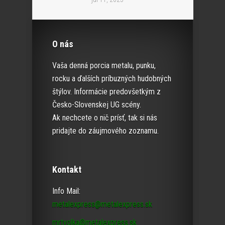
O nás
Vaša denná porcia metalu, punku,
rocku a ďalších príbuzných hudobných
štýlov. Informácie predovšetkým z
Česko-Slovenskej UG scény.
Ak nechcete o nič prísť, tak si nás
pridajte do záujmového zoznamu.
Kontakt
Info Mail:
metalexpress@metalexpress.sk
mrtvolka@metalexpress.sk