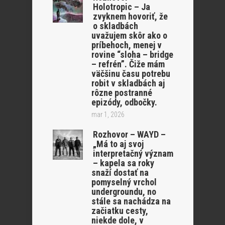
Holotropic – Ja
zvyknem hovoriť, že
o skladbách
uvažujem skôr ako o
príbehoch, menej v
rovine “sloha – bridge
– refrén”. Čiže mám
väčšinu času potrebu
robit v skladbách aj
rôzne postranné
epizódy, odbočky.
mar 1, 2026
Rozhovor – WAYD –
„Má to aj svoj
interpretačný význam
– kapela sa roky
snaží dostať na
pomyselný vrchol
undergroundu, no
stále sa nachádza na
začiatku cesty,
niekde dole, v