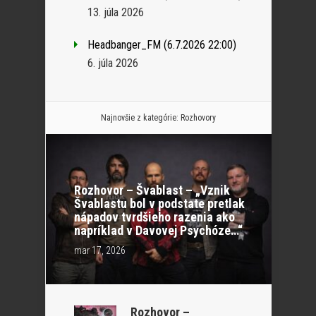
13. júla 2026
Headbanger_FM (6.7.2026 22:00)
6. júla 2026
Najnovšie z kategórie:
Rozhovory
Rozhovor – Švablast – „Vznik
Švablastu bol v podstate pretlak
nápadov tvrdšieho razenia ako
napríklad v Davovej Psychóze…“
mar 17, 2026
Rozhovor –