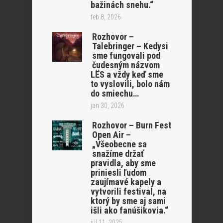
bažinách snehu.“
feb 8, 2026
Rozhovor –
Talebringer – Kedysi
sme fungovali pod
čudesným názvom
LËS a vždy keď sme
to vyslovili, bolo nám
do smiechu…
jan 30, 2026
Rozhovor – Burn Fest
Open Air –
„Všeobecne sa
snažíme držať
pravidla, aby sme
priniesli ľudom
zaujímavé kapely a
vytvorili festival, na
ktorý by sme aj sami
išli ako fanúšikovia.“
júl 11, 2025