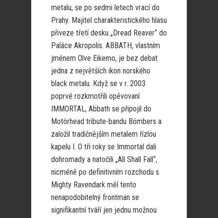
metalu, se po sedmi letech vrací do
Prahy. Majitel charakteristického hlasu
přiveze třetí desku „Dread Reaver“ do
Paláce Akropolis. ABBATH, vlastním
jménem Olve Eikemo, je bez debat
jedna z největších ikon norského
black metalu. Když se v r. 2003
poprvé rozkmotřili opěvovaní
IMMORTAL, Abbath se připojil do
Motörhead tribute-bandu Bömbers a
založil tradičnějším metalem řízlou
kapelu I. O tři roky se Immortal dali
dohromady a natočili „All Shall Fall“,
nicméně po definitivním rozchodu s
Mighty Ravendark měl tento
nenapodobitelný frontman se
signifikantní tváří jen jednu možnou