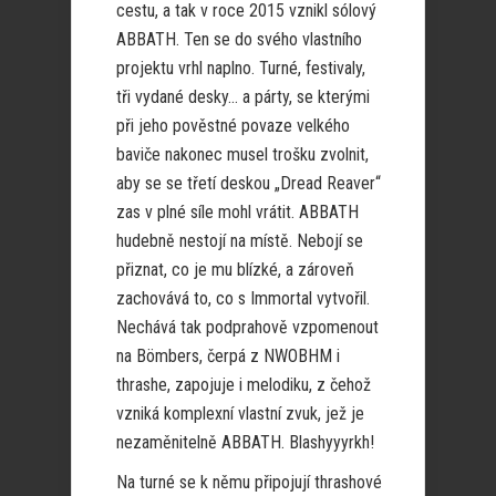
cestu, a tak v roce 2015 vznikl sólový
ABBATH. Ten se do svého vlastního
projektu vrhl naplno. Turné, festivaly,
tři vydané desky… a párty, se kterými
při jeho pověstné povaze velkého
baviče nakonec musel trošku zvolnit,
aby se se třetí deskou „Dread Reaver“
zas v plné síle mohl vrátit. ABBATH
hudebně nestojí na místě. Nebojí se
přiznat, co je mu blízké, a zároveň
zachovává to, co s Immortal vytvořil.
Nechává tak podprahově vzpomenout
na Bömbers, čerpá z NWOBHM i
thrashe, zapojuje i melodiku, z čehož
vzniká komplexní vlastní zvuk, jež je
nezaměnitelně ABBATH. Blashyyyrkh!
Na turné se k němu připojují thrashové