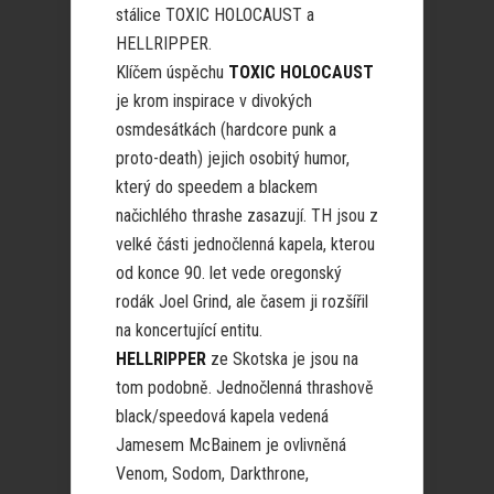
stálice TOXIC HOLOCAUST a
HELLRIPPER.
Klíčem úspěchu
TOXIC HOLOCAUST
je krom inspirace v divokých
osmdesátkách (hardcore punk a
proto-death) jejich osobitý humor,
který do speedem a blackem
načichlého thrashe zasazují. TH jsou z
velké části jednočlenná kapela, kterou
od konce 90. let vede oregonský
rodák Joel Grind, ale časem ji rozšířil
na koncertující entitu.
HELLRIPPER
ze Skotska je jsou na
tom podobně. Jednočlenná thrashově
black/speedová kapela vedená
Jamesem McBainem je ovlivněná
Venom, Sodom, Darkthrone,