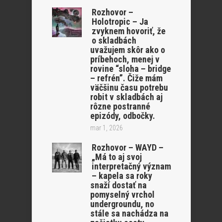
Rozhovor –
Holotropic – Ja
zvyknem hovoriť, že
o skladbách
uvažujem skôr ako o
príbehoch, menej v
rovine “sloha – bridge
– refrén”. Čiže mám
väčšinu času potrebu
robit v skladbách aj
rôzne postranné
epizódy, odbočky.
mar 1, 2026
Rozhovor – WAYD –
„Má to aj svoj
interpretačný význam
– kapela sa roky
snaží dostať na
pomyselný vrchol
undergroundu, no
stále sa nachádza na