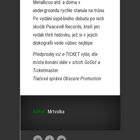
Metallicou atd. a doma v
undergroundu rychle stanula na trůnu.
Po vydání úspěšného debutu po nich
skočili Peacevill Records, kteří jim
vydali třetí řadovku, jež si v jejich
diskografii vede vůbec nejlépe.
Předprodej viz e-TICKET výše, dle
místa konání dále v sítích GoOut a
Ticketmaster.
Tlačová správa Obscure Promotion
Autor:
Mrtvolka