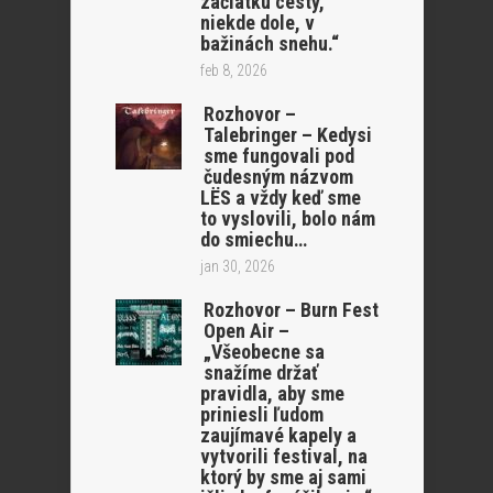
začiatku cesty,
niekde dole, v
bažinách snehu.“
feb 8, 2026
Rozhovor –
Talebringer – Kedysi
sme fungovali pod
čudesným názvom
LËS a vždy keď sme
to vyslovili, bolo nám
do smiechu…
jan 30, 2026
Rozhovor – Burn Fest
Open Air –
„Všeobecne sa
snažíme držať
pravidla, aby sme
priniesli ľudom
zaujímavé kapely a
vytvorili festival, na
ktorý by sme aj sami