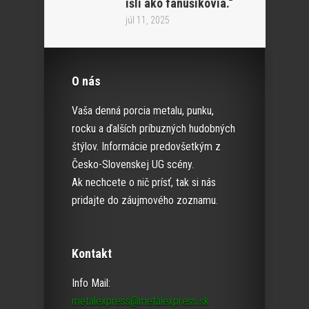
išli ako fanúšikovia.“
júl 11, 2025
O nás
Vaša denná porcia metalu, punku,
rocku a ďalších príbuzných hudobných
štýlov. Informácie predovšetkým z
Česko-Slovenskej UG scény.
Ak nechcete o nič prísť, tak si nás
pridajte do záujmového zoznamu.
Kontakt
Info Mail:
metalexpress@metalexpress.sk