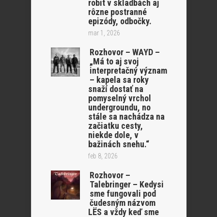
robit v skladbách aj
rôzne postranné
epizódy, odbočky.
mar 1, 2026
Rozhovor – WAYD –
„Má to aj svoj
interpretačný význam
– kapela sa roky
snaží dostať na
pomyselný vrchol
undergroundu, no
stále sa nachádza na
začiatku cesty,
niekde dole, v
bažinách snehu.“
feb 8, 2026
Rozhovor –
Talebringer – Kedysi
sme fungovali pod
čudesným názvom
LËS a vždy keď sme