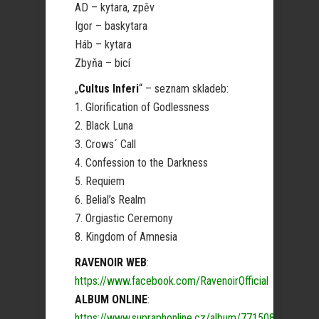
AD – kytara, zpěv
Igor – baskytara
Háb – kytara
Zbyňa – bicí
„
Cultus Inferi
“ – seznam skladeb:
1. Glorification of Godlessness
2. Black Luna
3. Crows´ Call
4. Confession to the Darkness
5. Requiem
6. Belial’s Realm
7. Orgiastic Ceremony
8. Kingdom of Amnesia
RAVENOIR WEB
:
https://www.facebook.com/RavenoirOfficial
ALBUM ONLINE
:
https://www.supraphonline.cz/album/771508-