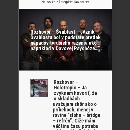
Najnovšie z kategórie:
Rozhovory
Rozhovor – Švablast – „Vznik
Švablastu bol v podstate pretlak
nápadov tvrdšieho razenia ako
napríklad v Davovej Psychóze…“
mar 17, 2026
Rozhovor –
Holotropic – Ja
zvyknem hovoriť, že
o skladbách
uvažujem skôr ako o
príbehoch, menej v
rovine “sloha – bridge
– refrén”. Čiže mám
väčšinu času potrebu