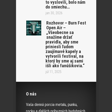
to vyslovili, bolo nám
do smiechu…
jan 30, 2026
Rozhovor – Burn Fest
Open Air –
„Všeobecne sa
snažíme držať
pravidla, aby sme
priniesli ľudom
zaujímavé kapely a
vytvorili festival, na
ktorý by sme aj sami
išli ako fanúšikovia.“
júl 11, 2025
O nás
Vaša denná porcia metalu, punku,
rocku a ďalších príbuzných hudobných