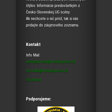
štýlov. Informácie predovšetkým z
Česko-Slovenskej UG scény.
Ak nechcete o nič prísť, tak si nás
pridajte do záujmového zoznamu.
Kontakt
Info Mail:
metalexpress@metalexpress.sk
mrtvolka@metalexpress.sk
Facebook
Podporujeme: