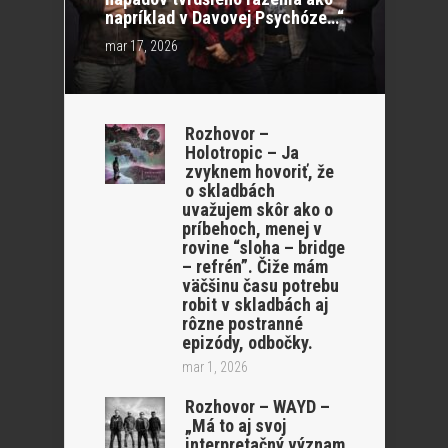
napríklad v Davovej Psychóze…“
mar 17, 2026
Rozhovor –
Holotropic – Ja
zvyknem hovoriť, že
o skladbách
uvažujem skôr ako o
príbehoch, menej v
rovine “sloha – bridge
– refrén”. Čiže mám
väčšinu času potrebu
robit v skladbách aj
rôzne postranné
epizódy, odbočky.
mar 1, 2026
Rozhovor – WAYD –
„Má to aj svoj
interpretačný význam