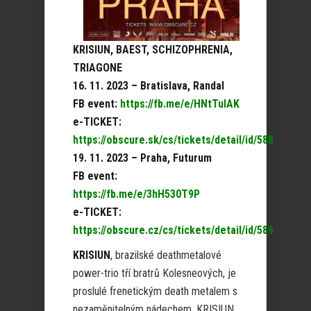
KRISIUN, BAEST, SCHIZOPHRENIA,
TRIAGONE
16. 11. 2023 – Bratislava, Randal
FB event:
https://fb.me/e/HNtTuIAK
e-TICKET:
https://obscure.sk/cs/tickets/detail/id/588
19. 11. 2023 – Praha, Futurum
FB event:
https://fb.me/e/3hH530T9P
e-TICKET:
https://obscure.cz/cs/tickets/detail/id/589
KRISIUN
, brazilské deathmetalové
power-trio tří bratrů Kolesneových, je
proslulé frenetickým death metalem s
nezaměnitelným nádechem. KRISIUN