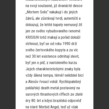
na svojí současné, již dvanácté desce
„Mortem Solis“ nakukují i do jiných
žánrů, ale zůstávají tvrdí, autentičtí a
dokazují, že letité kapely nemusejí žít
jen ze svého vybudovaného renomé.
KRISIUN totiž makají a pořád dokáží
strhnout, byť se od roku 1990 drží
svého čertovského kopyta a za víc
než 30 let existence odmítají slevit,
byť jen o píď, z nastoleného kurzu.
Jejich charakteristickými znaky byla
vždy šílená tempa, téměř nelidské bicí
a Alexův řvoucí vokál. Rychlopalebný
peklařský death metal postavený na
surových thrashových riffech ze zlaté
éry 80. let a kdysi brazilská odpověď
na staré Morbid Angel, teď už však