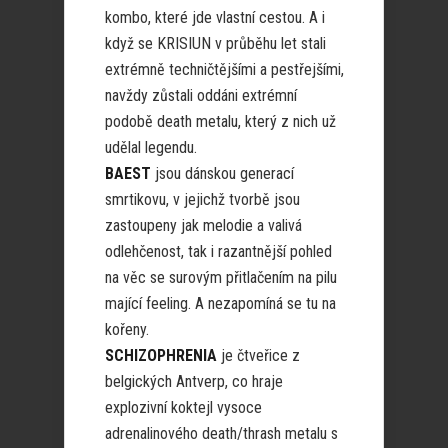
kombo, které jde vlastní cestou. A i
když se KRISIUN v průběhu let stali
extrémně techničtějšími a pestřejšími,
navždy zůstali oddáni extrémní
podobě death metalu, který z nich už
udělal legendu.
BAEST
jsou dánskou generací
smrtikovu, v jejichž tvorbě jsou
zastoupeny jak melodie a valivá
odlehčenost, tak i razantnější pohled
na věc se surovým přitlačením na pilu
mající feeling. A nezapomíná se tu na
kořeny.
SCHIZOPHRENIA
je čtveřice z
belgických Antverp, co hraje
explozivní koktejl vysoce
adrenalinového death/thrash metalu s