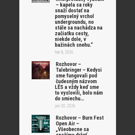
– kapela sa roky
snaží dostať na
pomyselný vrchol
undergroundu, no
stále sa nachádza na
začiatku cesty,
niekde dole, v
bažinách snehu.“
feb 8, 2026
Rozhovor –
Talebringer – Kedysi
sme fungovali pod
čudesným názvom
LËS a vždy keď sme
to vyslovili, bolo nám
do smiechu…
jan 30, 2026
Rozhovor – Burn Fest
Open Air –
„Všeobecne sa
snažíme držať