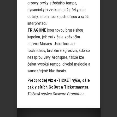
groovy prvky středního tempa,
dynamickým zvukem, jež překypuje
detaily, intenzitou a jedinečnou a svěží
interpretací.
TRIAGONE
jsou novou bruselskou
kapelou, jež má v čele zpěvačku
Lorenu Moraes. Jsou formací
technickou, brutální a agresivní, kde se
nezapřou vlivy Archspire, takže lze
čekat vysoké tempo, divoké melodie a
samozřejmě blastbeaty.
Předprodej viz e-TICKET výše, dále
pak v sítích GoOut a Ticketmaster.
Tlačová správa Obscure Promotion