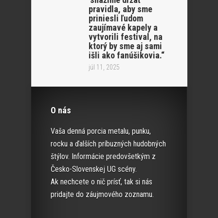
pravidla, aby sme
priniesli ľudom
zaujímavé kapely a
vytvorili festival, na
ktorý by sme aj sami
išli ako fanúšikovia.“
júl 11, 2025
O nás
Vaša denná porcia metalu, punku,
rocku a ďalších príbuzných hudobných
štýlov. Informácie predovšetkým z
Česko-Slovenskej UG scény.
Ak nechcete o nič prísť, tak si nás
pridajte do záujmového zoznamu.