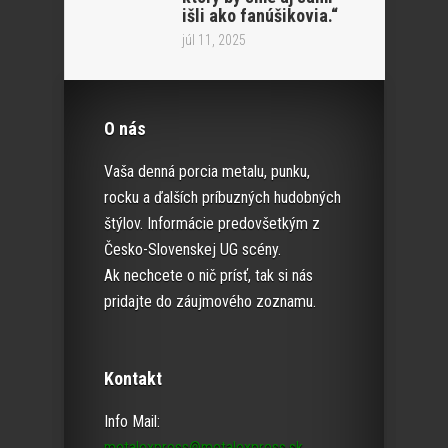
išli ako fanúšikovia.“
júl 11, 2025
O nás
Vaša denná porcia metalu, punku,
rocku a ďalších príbuzných hudobných
štýlov. Informácie predovšetkým z
Česko-Slovenskej UG scény.
Ak nechcete o nič prísť, tak si nás
pridajte do záujmového zoznamu.
Kontakt
Info Mail:
metalexpress@metalexpress.sk