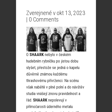
Zverejnené v okt 13, 2023
|
0 Comments
O
SHAARK
nebylo v českém
hudebním rybníčku po jistou dobu
slyšet, přestože se jedná o kapelu
důvěrně známou každému
thrashovému přívrženci. Na scénu
však naběhli v plné polní a do návštěv
studia vnášejí znovu pravidelnost a
řád.
SHAARK
nepolevují v
přímočarosti úderného metalu