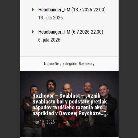
Headbanger_FM (13.7.2026 22:00)
13. júla 2026
Headbanger_FM (6.7.2026 22:00)
6. júla 2026
Najnovšie z kategórie:
Rozhovory
Rozhovor – Švablast – „Vznik
Švablastu bol v podstate pretlak
nápadov tvrdšieho razenia ako
napríklad v Davovej Psychóze…“
mar 17, 2026