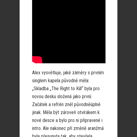
Alex vysvětluje, jaké záměry s prvním
singlem kapela původně měla:
„Skladba „The Right to Kill“ byla pro
novou desku složená jako první.
Začátek a refrén zněl původněúplně
jinak. Měla být zároveň otvírákem k
nové desce a bylo pro ni připravené i
intro. Ale nakonec při změně aranžmá
byla přesunuta tak, aby otevřela