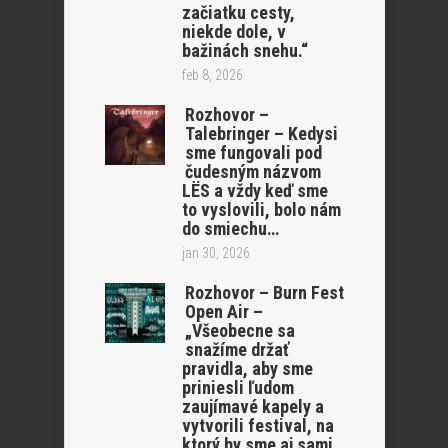
začiatku cesty,
niekde dole, v
bažinách snehu.“
feb 8, 2026
Rozhovor –
Talebringer – Kedysi
sme fungovali pod
čudesným názvom
LËS a vždy keď sme
to vyslovili, bolo nám
do smiechu…
jan 30, 2026
Rozhovor – Burn Fest
Open Air –
„Všeobecne sa
snažíme držať
pravidla, aby sme
priniesli ľudom
zaujímavé kapely a
vytvorili festival, na
ktorý by sme aj sami