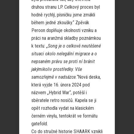
druhou stranu LP. Celkový proces byl
hodně rychlý, písničku jsme zmákli
během jedné zkoušky.“ Zpěvák
Peroon doplňuje okolnosti vzniku a
práci na aranžmá skladby poznámkou
k textu:
„Song je o celkově neutěšené
situaci okolo nelegální migrace a o
nepsaném právu se proti ní bránit
jakýmikoliv prostředky. Vše
samozřejmě v nadsázce.“
Nová deska,
která vyjde 16. února 2024 pod
názvem „Hybrid War“, potěší i
sběratele retro nosičů. Kapela se ji
opět rozhodla vydat na klasickém
černém vinylu, tentokrát ve formátu
gatefold.
Co do stručné historie SHAARK vznikli