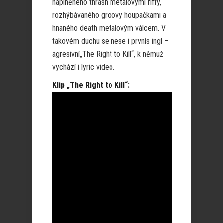
naplněného thrash metalovými riffy,
rozhýbávaného groovy houpačkami a
hnaného death metalovým válcem. V
takovém duchu se nese i prvnís ingl –
agresivní„The Right to Kill“, k němuž
vychází i lyric video.
Klip „The Right to Kill“: