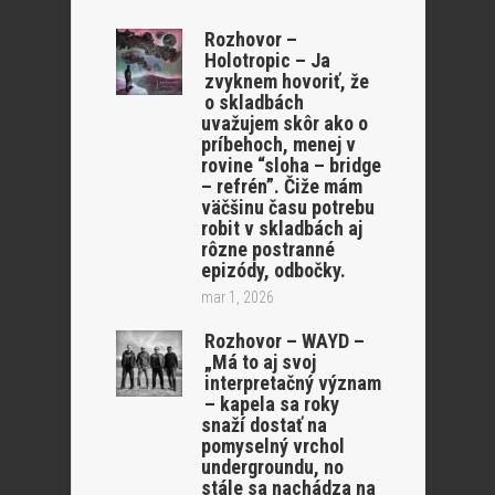
Rozhovor –
Holotropic – Ja
zvyknem hovoriť, že
o skladbách
uvažujem skôr ako o
príbehoch, menej v
rovine “sloha – bridge
– refrén”. Čiže mám
väčšinu času potrebu
robit v skladbách aj
rôzne postranné
epizódy, odbočky.
mar 1, 2026
Rozhovor – WAYD –
„Má to aj svoj
interpretačný význam
– kapela sa roky
snaží dostať na
pomyselný vrchol
undergroundu, no
stále sa nachádza na