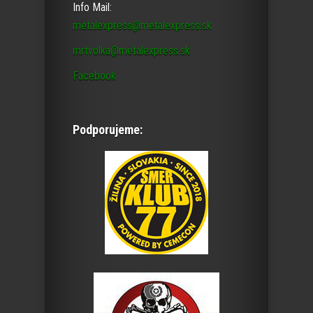
Info Mail:
metalexpress@metalexpress.sk
mrtvolka@metalexpress.sk
Facebook
Podporujeme: