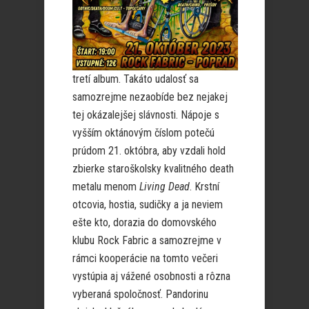
tretí album. Takáto udalosť sa
samozrejme nezaobíde bez nejakej
tej okázalejšej slávnosti. Nápoje s
vyšším oktánovým číslom potečú
prúdom 21. októbra, aby vzdali hold
zbierke staroškolsky kvalitného death
metalu menom
Living Dead
. Krstní
otcovia, hostia, sudičky a ja neviem
ešte kto, dorazia do domovského
klubu Rock Fabric a samozrejme v
rámci kooperácie na tomto večeri
vystúpia aj vážené osobnosti a rôzna
vyberaná spoločnosť. Pandorinu