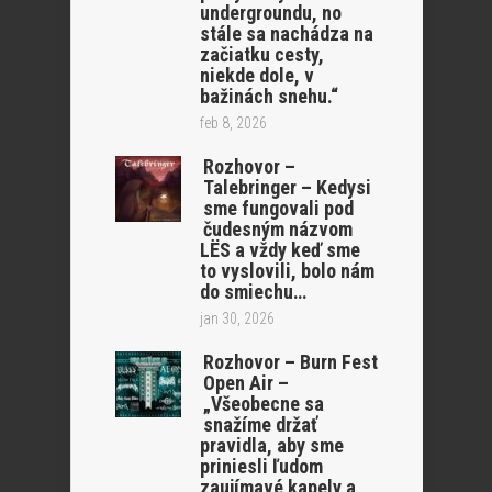
undergroundu, no
stále sa nachádza na
začiatku cesty,
niekde dole, v
bažinách snehu.“
feb 8, 2026
Rozhovor –
Talebringer – Kedysi
sme fungovali pod
čudesným názvom
LËS a vždy keď sme
to vyslovili, bolo nám
do smiechu…
jan 30, 2026
Rozhovor – Burn Fest
Open Air –
„Všeobecne sa
snažíme držať
pravidla, aby sme
priniesli ľudom
zaujímavé kapely a