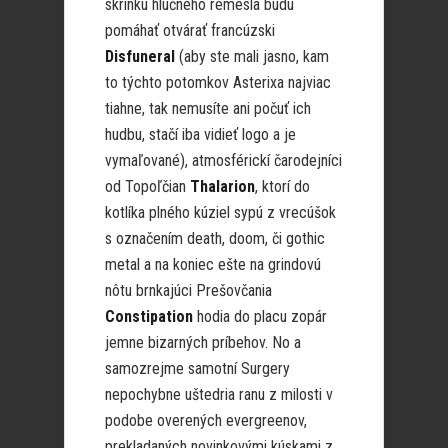
skrinku hlučného remesla budú
pomáhať otvárať francúzski
Disfuneral
(aby ste mali jasno, kam
to týchto potomkov Asterixa najviac
tiahne, tak nemusíte ani počuť ich
hudbu, stačí iba vidieť logo a je
vymaľované), atmosférickí čarodejníci
od Topoľčian
Thalarion
, ktorí do
kotlíka plného kúziel sypú z vrecúšok
s označením death, doom, či gothic
metal a na koniec ešte na grindovú
nôtu brnkajúci Prešovčania
Constipation
hodia do placu zopár
jemne bizarných príbehov. No a
samozrejme samotní Surgery
nepochybne uštedria ranu z milosti v
podobe overených evergreenov,
prekladaných novinkovými kúskami z