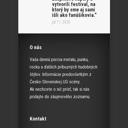
vytvorili festival, na
ktorý by sme aj sami
išli ako fanúšikovia.“
júl 11, 2025
O nás
Vaša denná porcia metalu, punku,
rocku a ďalších príbuzných hudobných
štýlov. Informácie predovšetkým z
Česko-Slovenskej UG scény.
Ak nechcete o nič prísť, tak si nás
pridajte do záujmového zoznamu.
Kontakt