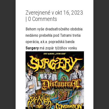
Zverejnené v okt 16, 2023
|
0 Comments
Behom vyše dvadsaťročného obdobia
nedávno prebehla pod Tatrami tretia
operácia, a.k.a. popradská banda
Surgery
má zopár týždňov
vonku