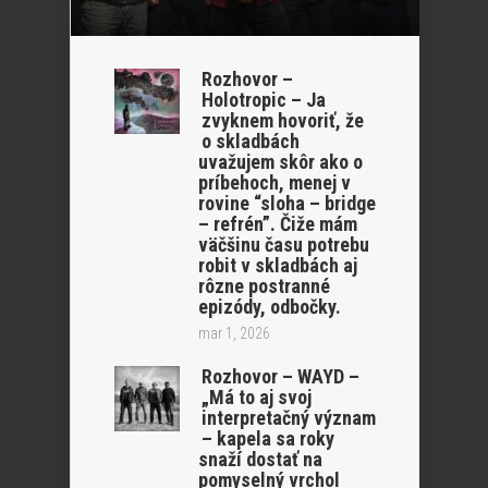
Rozhovor –
Holotropic – Ja
zvyknem hovoriť, že
o skladbách
uvažujem skôr ako o
príbehoch, menej v
rovine “sloha – bridge
– refrén”. Čiže mám
väčšinu času potrebu
robit v skladbách aj
rôzne postranné
epizódy, odbočky.
mar 1, 2026
Rozhovor – WAYD –
„Má to aj svoj
interpretačný význam
– kapela sa roky
snaží dostať na
pomyselný vrchol