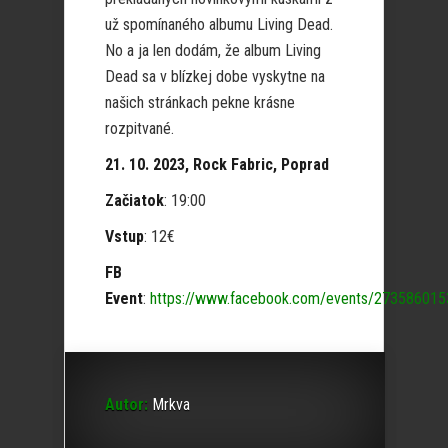
už spomínaného albumu Living Dead.
No a ja len dodám, že album Living
Dead sa v blízkej dobe vyskytne na
našich stránkach pekne krásne
rozpitvané.
21. 10. 2023, Rock Fabric, Poprad
Začiatok
: 19:00
Vstup
: 12€
FB
Event
:
https://www.facebook.com/events/27358601
Autor:
Mrkva