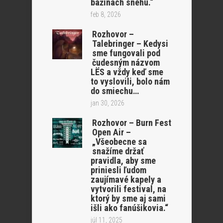
bažinách snehu.“
feb 8, 2026
Rozhovor –
Talebringer – Kedysi
sme fungovali pod
čudesným názvom
LËS a vždy keď sme
to vyslovili, bolo nám
do smiechu…
jan 30, 2026
Rozhovor – Burn Fest
Open Air –
„Všeobecne sa
snažíme držať
pravidla, aby sme
priniesli ľudom
zaujímavé kapely a
vytvorili festival, na
ktorý by sme aj sami
išli ako fanúšikovia.“
júl 11, 2025