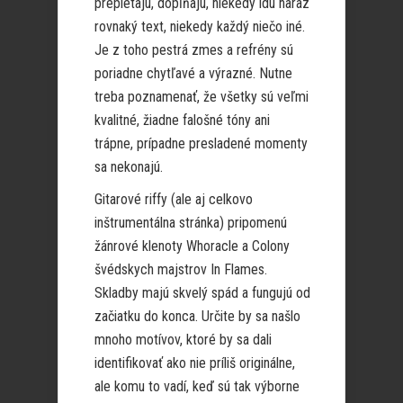
prepletajú, dopĺňajú, niekedy idú naraz
rovnaký text, niekedy každý niečo iné.
Je z toho pestrá zmes a refrény sú
poriadne chytľavé a výrazné. Nutne
treba poznamenať, že všetky sú veľmi
kvalitné, žiadne falošné tóny ani
trápne, prípadne presladené momenty
sa nekonajú.
Gitarové riffy (ale aj celkovo
inštrumentálna stránka) pripomenú
žánrové klenoty Whoracle a Colony
švédskych majstrov In Flames.
Skladby majú skvelý spád a fungujú od
začiatku do konca. Určite by sa našlo
mnoho motívov, ktoré by sa dali
identifikovať ako nie príliš originálne,
ale komu to vadí, keď sú tak výborne