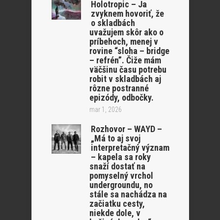
Holotropic – Ja
zvyknem hovoriť, že
o skladbách
uvažujem skôr ako o
príbehoch, menej v
rovine “sloha – bridge
– refrén”. Čiže mám
väčšinu času potrebu
robit v skladbách aj
rôzne postranné
epizódy, odbočky.
mar 1, 2026
Rozhovor – WAYD –
„Má to aj svoj
interpretačný význam
– kapela sa roky
snaží dostať na
pomyselný vrchol
undergroundu, no
stále sa nachádza na
začiatku cesty,
niekde dole, v