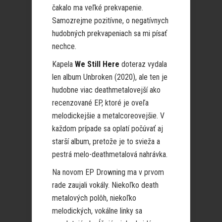
čakalo ma veľké prekvapenie.
Samozrejme pozitívne, o negatívnych
hudobných prekvapeniach sa mi písať
nechce.
Kapela
We Still Here
doteraz vydala
len album Unbroken (2020), ale ten je
hudobne viac deathmetalovejší ako
recenzované EP, ktoré je oveľa
melodickejšie a metalcoreovejšie. V
každom prípade sa oplatí počúvať aj
starší album, pretože je to svieža a
pestrá melo-deathmetalová nahrávka.
Na novom EP Drowning ma v prvom
rade zaujali vokály. Niekoľko death
metalových polôh, niekoľko
melodických, vokálne linky sa