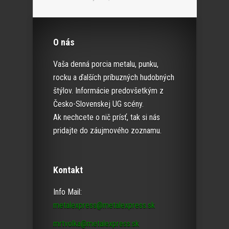
O nás
Vaša denná porcia metalu, punku,
rocku a ďalších príbuzných hudobných
štýlov. Informácie predovšetkým z
Česko-Slovenskej UG scény.
Ak nechcete o nič prísť, tak si nás
pridajte do záujmového zoznamu.
Kontakt
Info Mail:
metalexpress@metalexpress.sk
mrtvolka@metalexpress.sk