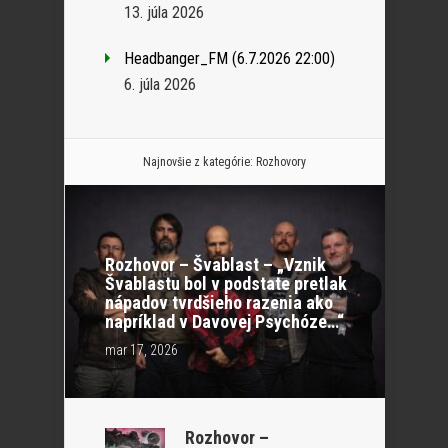
13. júla 2026
Headbanger_FM (6.7.2026 22:00)
6. júla 2026
Najnovšie z kategórie:
Rozhovory
Rozhovor – Švablast – „Vznik
Švablastu bol v podstate pretlak
nápadov tvrdšieho razenia ako
napríklad v Davovej Psychóze…“
mar 17, 2026
Rozhovor –