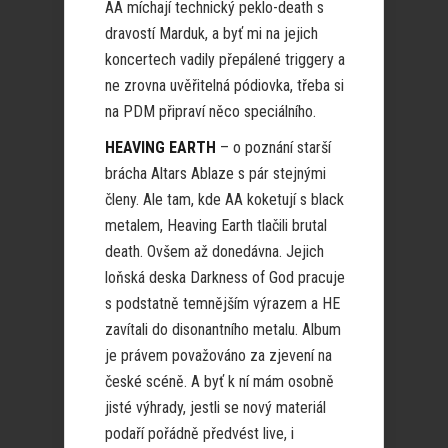
AA míchají technický peklo-death s
dravostí Marduk, a byť mi na jejich
koncertech vadily přepálené triggery a
ne zrovna uvěřitelná pódiovka, třeba si
na PDM připraví něco speciálního.
HEAVING EARTH
– o poznání starší
brácha Altars Ablaze s pár stejnými
členy. Ale tam, kde AA koketují s black
metalem, Heaving Earth tlačili brutal
death. Ovšem až donedávna. Jejich
loňská deska Darkness of God pracuje
s podstatně temnějším výrazem a HE
zavítali do disonantního metalu. Album
je právem považováno za zjevení na
české scéně. A byť k ní mám osobně
jisté výhrady, jestli se nový materiál
podaří pořádně předvést live, i