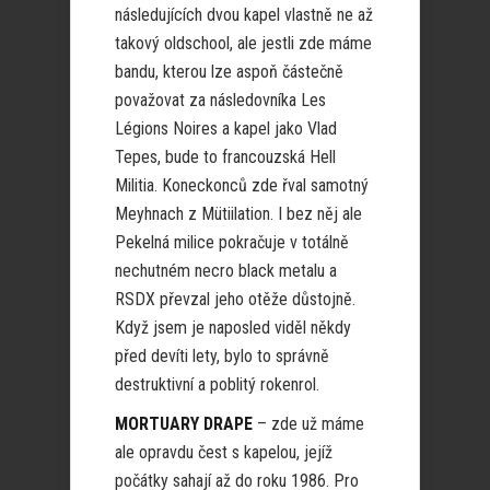
následujících dvou kapel vlastně ne až
takový oldschool, ale jestli zde máme
bandu, kterou lze aspoň částečně
považovat za následovníka Les
Légions Noires a kapel jako Vlad
Tepes, bude to francouzská Hell
Militia. Koneckonců zde řval samotný
Meyhnach z Mütiilation. I bez něj ale
Pekelná milice pokračuje v totálně
nechutném necro black metalu a
RSDX převzal jeho otěže důstojně.
Když jsem je naposled viděl někdy
před devíti lety, bylo to správně
destruktivní a poblitý rokenrol.
MORTUARY DRAPE
– zde už máme
ale opravdu čest s kapelou, jejíž
počátky sahají až do roku 1986. Pro