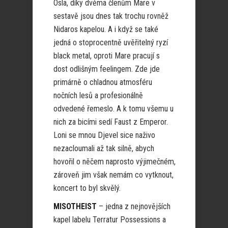
Osla, díky dvěma členům Mare v
sestavě jsou dnes tak trochu rovněž
Nidaros kapelou. A i když se také
jedná o stoprocentně uvěřitelný ryzí
black metal, oproti Mare pracují s
dost odlišným feelingem. Zde jde
primárně o chladnou atmosféru
nočních lesů a profesionálně
odvedené řemeslo. A k tomu všemu u
nich za bicími sedí Faust z Emperor.
Loni se mnou Djevel sice naživo
nezacloumali až tak silně, abych
hovořil o něčem naprosto výjimečném,
zároveň jim však nemám co vytknout,
koncert to byl skvělý.
MISOTHEIST
– jedna z nejnovějších
kapel labelu Terratur Possessions a