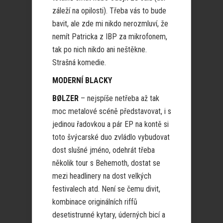
záleží na opilosti). Třeba vás to bude
bavit, ale zde mi nikdo nerozmluví, že
nemít Patricka z IBP za mikrofonem,
tak po nich nikdo ani neštěkne.
Strašná komedie.
MODERNÍ BLACKY
BØLZER
– nejspíše netřeba až tak
moc metalové scéně představovat, i s
jedinou řadovkou a pár EP na kontě si
toto švýcarské duo zvládlo vybudovat
dost slušné jméno, odehrát třeba
několik tour s Behemoth, dostat se
mezi headlinery na dost velkých
festivalech atd. Není se čemu divit,
kombinace originálních riffů
desetistrunné kytary, úderných bicí a