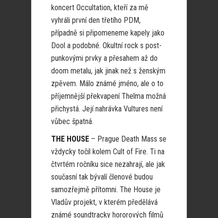
koncert Occultation, kteří za mě
vyhráli první den třetího PDM,
případně si připomeneme kapely jako
Dool a podobné. Okultní rock s post-
punkovými prvky a přesahem až do
doom metalu, jak jinak než s ženským
zpěvem. Málo známé jméno, ale o to
příjemnější překvapení Thelma možná
přichystá. Její nahrávka Vultures není
vůbec špatná.
THE HOUSE
– Prague Death Mass se
vždycky točil kolem Cult of Fire. Ti na
čtvrtém ročníku sice nezahrají, ale jak
současní tak bývalí členové budou
samozřejmě přítomni. The House je
Vladův projekt, v kterém předělává
známé soundtracky hororových filmů