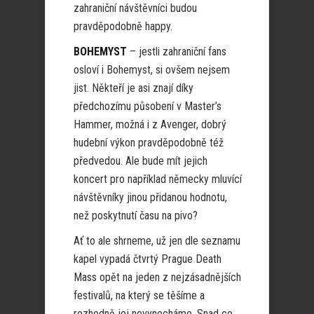
zahraniční návštěvníci budou
pravděpodobně happy.
BOHEMYST
– jestli zahraniční fans
osloví i Bohemyst, si ovšem nejsem
jist. Někteří je asi znají díky
předchozímu působení v Master’s
Hammer, možná i z Avenger, dobrý
hudební výkon pravděpodobně též
předvedou. Ale bude mít jejich
koncert pro například německy mluvící
návštěvníky jinou přidanou hodnotu,
než poskytnutí času na pivo?
Ať to ale shrneme, už jen dle seznamu
kapel vypadá čtvrtý Prague Death
Mass opět na jeden z nejzásadnějších
festivalů, na který se těšíme a
rozhodně jej nevynecháme. Snad co