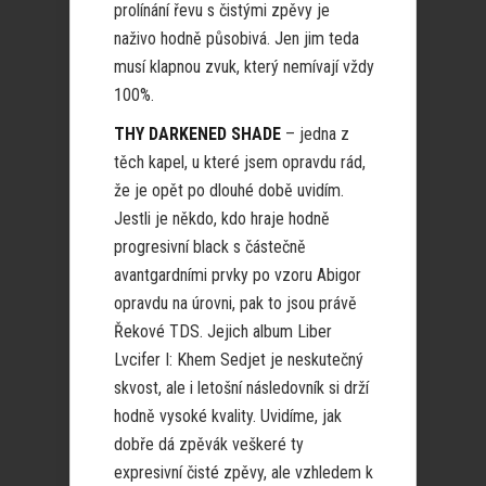
prolínání řevu s čistými zpěvy je
naživo hodně působivá. Jen jim teda
musí klapnou zvuk, který nemívají vždy
100%.
THY DARKENED SHADE
– jedna z
těch kapel, u které jsem opravdu rád,
že je opět po dlouhé době uvidím.
Jestli je někdo, kdo hraje hodně
progresivní black s částečně
avantgardními prvky po vzoru Abigor
opravdu na úrovni, pak to jsou právě
Řekové TDS. Jejich album Liber
Lvcifer I: Khem Sedjet je neskutečný
skvost, ale i letošní následovník si drží
hodně vysoké kvality. Uvidíme, jak
dobře dá zpěvák veškeré ty
expresivní čisté zpěvy, ale vzhledem k