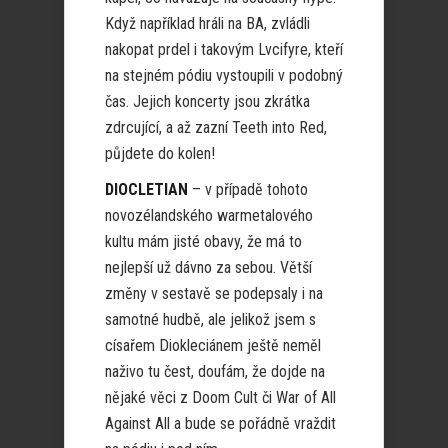
Když například hráli na BA, zvládli
nakopat prdel i takovým Lvcifyre, kteří
na stejném pódiu vystoupili v podobný
čas. Jejich koncerty jsou zkrátka
zdrcující, a až zazní Teeth into Red,
půjdete do kolen!
DIOCLETIAN
– v případě tohoto
novozélandského warmetalového
kultu mám jisté obavy, že má to
nejlepší už dávno za sebou. Větší
změny v sestavě se podepsaly i na
samotné hudbě, ale jelikož jsem s
císařem Diokleciánem ještě neměl
naživo tu čest, doufám, že dojde na
nějaké věci z Doom Cult či War of All
Against All a bude se pořádně vraždit