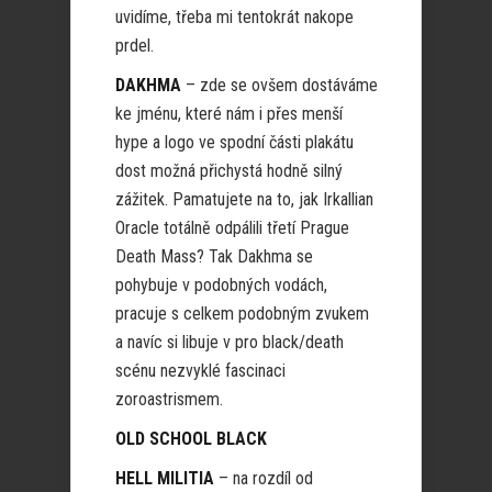
uvidíme, třeba mi tentokrát nakope
prdel.
DAKHMA
– zde se ovšem dostáváme
ke jménu, které nám i přes menší
hype a logo ve spodní části plakátu
dost možná přichystá hodně silný
zážitek. Pamatujete na to, jak Irkallian
Oracle totálně odpálili třetí Prague
Death Mass? Tak Dakhma se
pohybuje v podobných vodách,
pracuje s celkem podobným zvukem
a navíc si libuje v pro black/death
scénu nezvyklé fascinaci
zoroastrismem.
OLD SCHOOL BLACK
HELL MILITIA
– na rozdíl od