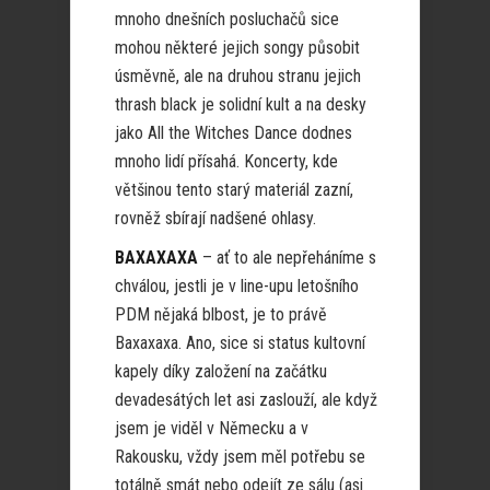
mnoho dnešních posluchačů sice
mohou některé jejich songy působit
úsměvně, ale na druhou stranu jejich
thrash black je solidní kult a na desky
jako All the Witches Dance dodnes
mnoho lidí přísahá. Koncerty, kde
většinou tento starý materiál zazní,
rovněž sbírají nadšené ohlasy.
BAXAXAXA
– ať to ale nepřeháníme s
chválou, jestli je v line-upu letošního
PDM nějaká blbost, je to právě
Baxaxaxa. Ano, sice si status kultovní
kapely díky založení na začátku
devadesátých let asi zaslouží, ale když
jsem je viděl v Německu a v
Rakousku, vždy jsem měl potřebu se
totálně smát nebo odejít ze sálu (asi