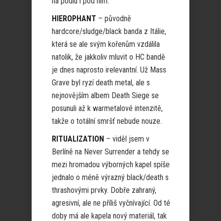
na pódiu i pod ním.
HIEROPHANT
– původně
hardcore/sludge/black banda z Itálie,
která se ale svým kořenům vzdálila
natolik, že jakkoliv mluvit o HC bandě
je dnes naprosto irelevantní. Už Mass
Grave byl ryzí death metal, ale s
nejnovějším albem Death Siege se
posunuli až k warmetalové intenzitě,
takže o totální smršť nebude nouze.
RITUALIZATION
– viděl jsem v
Berlíně na Never Surrender a tehdy se
mezi hromadou výborných kapel spíše
jednalo o méně výrazný black/death s
thrashovými prvky. Dobře zahraný,
agresivní, ale ne příliš vyčnívající. Od té
doby má ale kapela nový materiál, tak