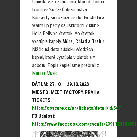
fanúšikov zo zahraničia, ktorí dokonca
tvorili veľkú časť obecenstva.
Koncerty sú rozložené do dvoch dní a
Warm up party sa uskutoční v klube
Hells Bells vo štvrtok. Vo štvrtok
vystúpia kapely
Můra, Chlad a Trahir
.
Nižšie nájdete súpisku všetkých
kapiel, ktoré vystúpia v piatok a v
sobotu. Popis kapiel sme prebrali z
Marast Music
.
DÁTUM: 27.10. – 29.10.2023
MIESTO: MEET FACTORY, PRAHA
TICKETS:
https://obscure.cz/en/tickets/detail/id/567
FB Udalosť:
https://www.facebook.com/events/2391123164381