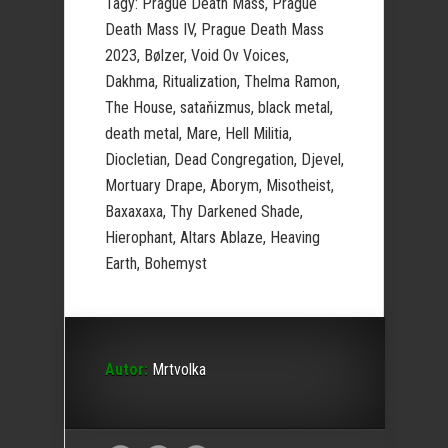
Tagy: Prague Death Mass, Prague
Death Mass IV, Prague Death Mass
2023, Bølzer, Void Ov Voices,
Dakhma, Ritualization, Thelma Ramon,
The House, sataňizmus, black metal,
death metal, Mare, Hell Militia,
Diocletian, Dead Congregation, Djevel,
Mortuary Drape, Aborym, Misotheist,
Baxaxaxa, Thy Darkened Shade,
Hierophant, Altars Ablaze, Heaving
Earth, Bohemyst
Autor:
Mrtvolka