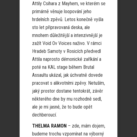
Attily Csihara z Mayhem, ve kterém se
primárně věnuje loopování jeho
hrdelních zpěvů. Letos konečně vyšla
sto let připravovaná deska, ale
mnohem důležitější a intenzivnější je
zažít Void Ov Voices naživo. V rámci
Hradeb Samoty v Rosicích předvedl
Attila naprosto démonické zaříkání a
poté na KAL stage během Brutal
Assaultu ukázal, jak úchvatně dovede
pracovat s alikvotními zpěvy. Netuším,
jaký prostor dostane tentokrát, závěr
některého dne by mu rozhodně sedl,
ale je mi jasné, že to bude opět
dechberoucí.
THELMA RAMON
– zde, mám dojem,
budeme trochu vzpomínat na výborný