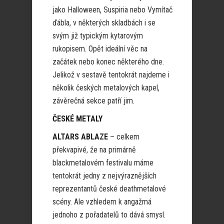
jako Halloween, Suspiria nebo Vymítač
ďábla, v některých skladbách i se
svým již typickým kytarovým
rukopisem. Opět ideální věc na
začátek nebo konec některého dne.
Jelikož v sestavě tentokrát najdeme i
několik českých metalových kapel,
závěrečná sekce patří jim.
ČESKÉ METALY
ALTARS ABLAZE
– celkem
překvapivé, že na primárně
blackmetalovém festivalu máme
tentokrát jedny z nejvýraznějších
reprezentantů české deathmetalové
scény. Ale vzhledem k angažmá
jednoho z pořadatelů to dává smysl.