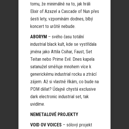
tomu, že minimálně na to, jak hráli
Elixir of Azazel a Cascade of Nun přes
šesti lety, vzpomínám dodnes, blbý
koncert to určitě nebude.
ABORYM
– svého času totální
industrial black kult, kde se vystřídala
jména jako Attila Csihar, Faust, Set
Teitan nebo Prime Evil. Dnes kapela
satanužel směřuje mnohem více k
generickému industrial rocku a ztrácí
zájem. Až si vlastně říkám, co bude na
PDM dělat? Údajně chystá exclusive
dark electronic industrial set, tak
uvidíme.
NEMETALOVÉ PROJEKTY
VOID OV VOICES
– sólový projekt