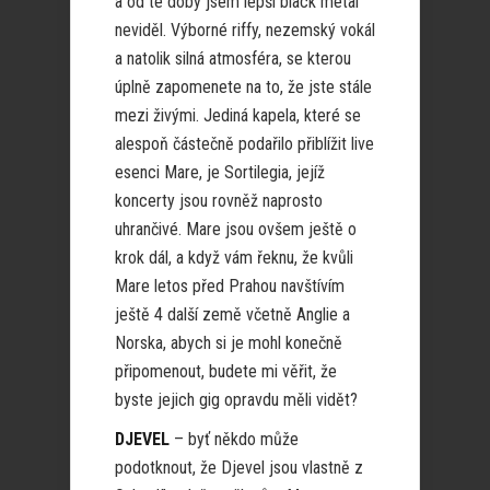
a od té doby jsem lepší black metal
neviděl. Výborné riffy, nezemský vokál
a natolik silná atmosféra, se kterou
úplně zapomenete na to, že jste stále
mezi živými. Jediná kapela, které se
alespoň částečně podařilo přiblížit live
esenci Mare, je Sortilegia, jejíž
koncerty jsou rovněž naprosto
uhrančivé. Mare jsou ovšem ještě o
krok dál, a když vám řeknu, že kvůli
Mare letos před Prahou navštívím
ještě 4 další země včetně Anglie a
Norska, abych si je mohl konečně
připomenout, budete mi věřit, že
byste jejich gig opravdu měli vidět?
DJEVEL
– byť někdo může
podotknout, že Djevel jsou vlastně z