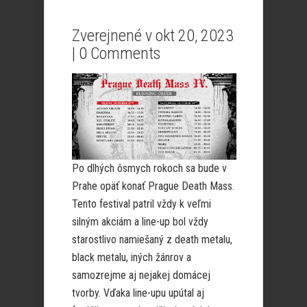
Zverejnené v okt 20, 2023
|
0 Comments
Po dlhých ôsmych rokoch sa bude v
Prahe opäť konať Prague Death Mass.
Tento festival patril vždy k veľmi
silným akciám a line-up bol vždy
starostlivo namiešaný z death metalu,
black metalu, iných žánrov a
samozrejme aj nejakej domácej
tvorby. Vďaka line-upu upútal aj