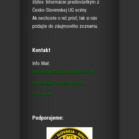
štýlov. Informácie predovšetkým z
Česko-Slovenskej UG scény.
Ak nechcete o nič prísť, tak si nás
pridajte do záujmového zoznamu.
Kontakt
Info Mail:
metalexpress@metalexpress.sk
mrtvolka@metalexpress.sk
Facebook
Podporujeme: