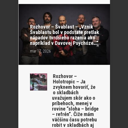
Rozhovor – Švablast – „Vznik
Švablastu bol v podstate pretlak
nápadov tvrdšieho razenia ako
napríklad v Davovej Psychóze…“
mar 17, 2026
Rozhovor –
Holotropic – Ja
zvyknem hovoriť, že
o skladbách
uvažujem skôr ako o
príbehoch, menej v
rovine “sloha – bridge
– refrén”. Čiže mám
väčšinu času potrebu
robit v skladbách aj