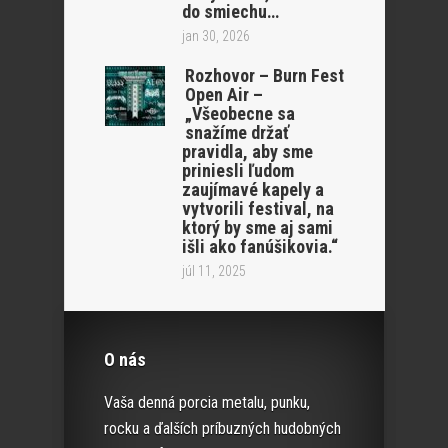
do smiechu…
jan 30, 2026
Rozhovor – Burn Fest
Open Air –
„Všeobecne sa
snažíme držať
pravidla, aby sme
priniesli ľudom
zaujímavé kapely a
vytvorili festival, na
ktorý by sme aj sami
išli ako fanúšikovia.“
júl 11, 2025
O nás
Vaša denná porcia metalu, punku,
rocku a ďalších príbuzných hudobných