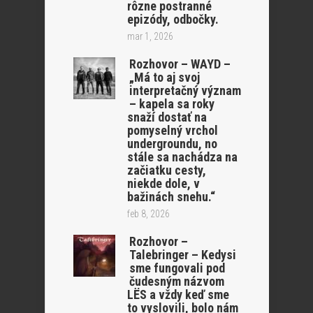
rôzne postranné
epizódy, odbočky.
mar 1, 2026
Rozhovor – WAYD –
„Má to aj svoj
interpretačný význam
– kapela sa roky
snaží dostať na
pomyselný vrchol
undergroundu, no
stále sa nachádza na
začiatku cesty,
niekde dole, v
bažinách snehu.“
feb 8, 2026
Rozhovor –
Talebringer – Kedysi
sme fungovali pod
čudesným názvom
LËS a vždy keď sme
to vyslovili, bolo nám