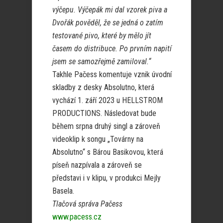
výčepu. Výčepák mi dal vzorek piva a
Dvořák pověděl, že se jedná o zatím
testované pivo, které by mělo jít
časem do distribuce. Po prvním napití
jsem se samozřejmě zamiloval.“
Takhle Pačess komentuje vznik úvodní
skladby z desky Absolutno, která
vychází 1. září 2023 u HELLSTROM
PRODUCTIONS. Následovat bude
během srpna druhý singl a zároveň
videoklip k songu „Továrny na
Absolutno“ s Bárou Basikovou, která
píseň nazpívala a zároveň se
představi i v klipu, v produkci Mejly
Basela.
Tlačová správa Pačess
www.pacess.cz