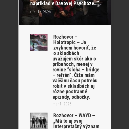
napríklad v Davovej Psychóze…“
mar 17, 2026
Rozhovor –
Holotropic – Ja
zvyknem hovoriť, že
o skladbách
uvažujem skôr ako o
príbehoch, menej v
rovine “sloha – bridge
– refrén”. Čiže mám
väčšinu času potrebu
robit v skladbách aj
rôzne postranné
epizódy, odbočky.
mar 1, 2026
Rozhovor – WAYD –
„Má to aj svoj
interpretačný význam