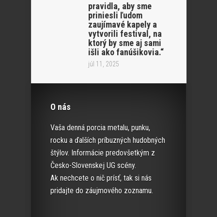
pravidla, aby sme
priniesli ľudom
zaujímavé kapely a
vytvorili festival, na
ktorý by sme aj sami
išli ako fanúšikovia.“
júl 11, 2025
O nás
Vaša denná porcia metalu, punku,
rocku a ďalších príbuzných hudobných
štýlov. Informácie predovšetkým z
Česko-Slovenskej UG scény.
Ak nechcete o nič prísť, tak si nás
pridajte do záujmového zoznamu.