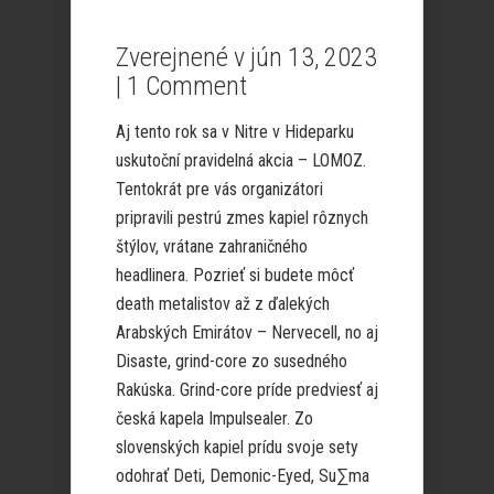
Zverejnené v jún 13, 2023
|
1 Comment
Aj tento rok sa v Nitre v Hideparku
uskutoční pravidelná akcia – LOMOZ.
Tentokrát pre vás organizátori
pripravili pestrú zmes kapiel rôznych
štýlov, vrátane zahraničného
headlinera. Pozrieť si budete môcť
death metalistov až z ďalekých
Arabských Emirátov – Nervecell, no aj
Disaste, grind-core zo susedného
Rakúska. Grind-core príde predviesť aj
česká kapela Impulsealer. Zo
slovenských kapiel prídu svoje sety
odohrať Deti, Demonic-Eyed, Su∑ma