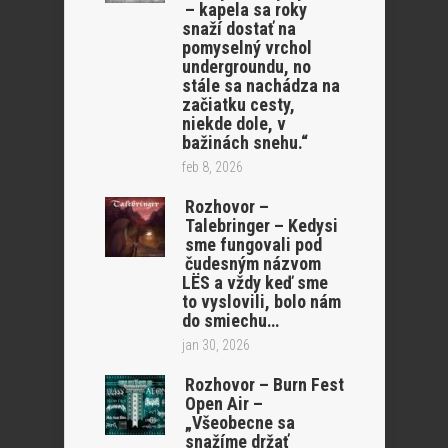
– kapela sa roky
snaží dostať na
pomyselný vrchol
undergroundu, no
stále sa nachádza na
začiatku cesty,
niekde dole, v
bažinách snehu.“
feb 8, 2026
Rozhovor –
Talebringer – Kedysi
sme fungovali pod
čudesným názvom
LËS a vždy keď sme
to vyslovili, bolo nám
do smiechu…
jan 30, 2026
Rozhovor – Burn Fest
Open Air –
„Všeobecne sa
snažíme držať