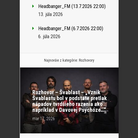
Headbanger_FM (13.7.2026 22:00)
13. júla 2026
Headbanger_FM (6.7.2026 22:00)
6. júla 2026
Najnovšie z kategórie:
Rozhovory
Rozhovor – Švablast – „Vznik
Švablastu bol v podstate pretlak
nápadov tvrdšieho razenia ako
napríklad v Davovej Psychóze…“
mar 17, 2026