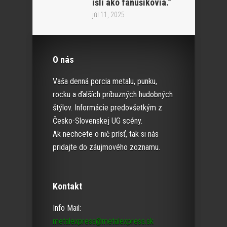
išli ako fanúšikovia.“
júl 11, 2025
O nás
Vaša denná porcia metalu, punku,
rocku a ďalších príbuzných hudobných
štýlov. Informácie predovšetkým z
Česko-Slovenskej UG scény.
Ak nechcete o nič prísť, tak si nás
pridajte do záujmového zoznamu.
Kontakt
Info Mail:
metalexpress@metalexpress.sk