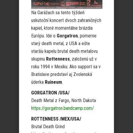
Na Garážach sa tento týždeň
uskutoční koncert dvoch zahraničných
kapiel, ktoré momentálne brázdia
Európu. Ide o
Gorgatron
, pomerne
starý death metal, z USA a ešte
staršiu kapelu brutal death metalovu
skupinu
Rottenness
, založenú už v
roku 1994 v Mexiku. Ako support sa v
Bratislave predstaví aj Zvolenská
úderka
Ruineum
.
GORGATRON /USA/
Death Metal z Fargo, North Dakota
https://gorgatron.bandcamp.com/
ROTTENNESS /MEX/USA/
Brutal Death Grind