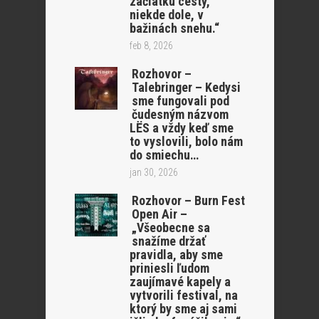
začiatku cesty,
niekde dole, v
bažinách snehu.“
feb 8, 2026
Rozhovor –
Talebringer – Kedysi
sme fungovali pod
čudesným názvom
LËS a vždy keď sme
to vyslovili, bolo nám
do smiechu…
jan 30, 2026
Rozhovor – Burn Fest
Open Air –
„Všeobecne sa
snažíme držať
pravidla, aby sme
priniesli ľudom
zaujímavé kapely a
vytvorili festival, na
ktorý by sme aj sami