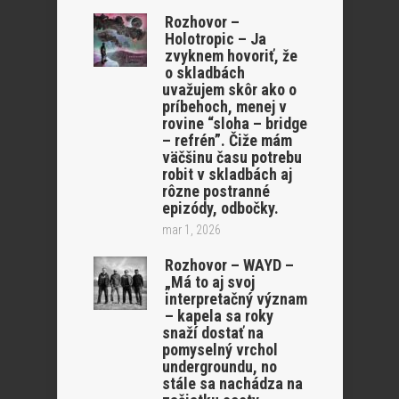
Rozhovor –
Holotropic – Ja
zvyknem hovoriť, že
o skladbách
uvažujem skôr ako o
príbehoch, menej v
rovine “sloha – bridge
– refrén”. Čiže mám
väčšinu času potrebu
robit v skladbách aj
rôzne postranné
epizódy, odbočky.
mar 1, 2026
Rozhovor – WAYD –
„Má to aj svoj
interpretačný význam
– kapela sa roky
snaží dostať na
pomyselný vrchol
undergroundu, no
stále sa nachádza na