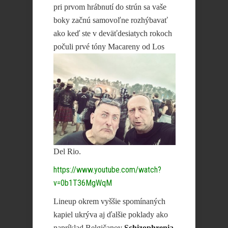
pri prvom hrábnutí do strún sa vaše
boky začnú samovoľne rozhýbavať
ako keď ste v deväťdesiatych rokoch
počuli prvé tóny Macareny
od Los
Del Rio.
https://www.youtube.com/watch?
v=0b1T36MgWqM
Lineup okrem vyššie spomínaných
kapiel ukrýva aj ďalšie poklady ako
napríklad Belgičanov
Schizophrenia
,