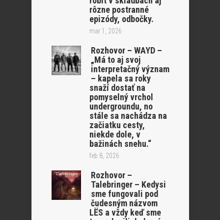
robit v skladbách aj
rôzne postranné
epizódy, odbočky.
mar 1, 2026
Rozhovor – WAYD –
„Má to aj svoj
interpretačný význam
– kapela sa roky
snaží dostať na
pomyselný vrchol
undergroundu, no
stále sa nachádza na
začiatku cesty,
niekde dole, v
bažinách snehu.“
feb 8, 2026
Rozhovor –
Talebringer – Kedysi
sme fungovali pod
čudesným názvom
LËS a vždy keď sme