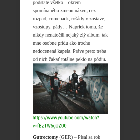
podstate všetko – okrem
spomínaného zmenu názvu, cez
rozpad, comeback, rošády v zostave,
vzostupy, pády… Napriek tomu, že
nikdy nenatočili nejaký zlý album, tak
mne osobne prídu ako trochu
nedocenená kapela. Práve preto treba
od nich čakať totálne peklo na pódiu.
https://www.youtube.com/watch?
v=fBzTW5gUZO0
Gutrectomy
(GER) – Písal sa rok