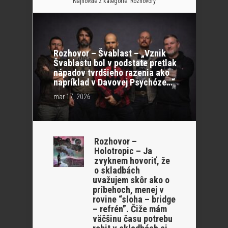
Najnovšie z kategórie:
Rozhovory
Rozhovor – Švablast – „Vznik
Švablastu bol v podstate pretlak
nápadov tvrdšieho razenia ako
napríklad v Davovej Psychóze…“
mar 17, 2026
Rozhovor –
Holotropic – Ja
zvyknem hovoriť, že
o skladbách
uvažujem skôr ako o
príbehoch, menej v
rovine “sloha – bridge
– refrén”. Čiže mám
väčšinu času potrebu