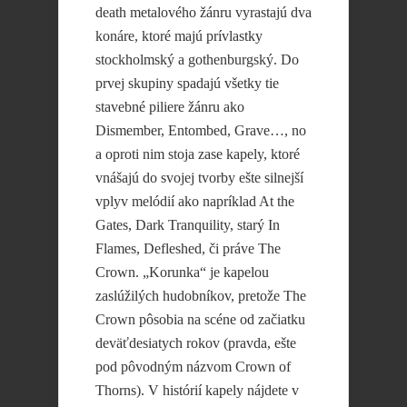
death metalového žánru vyrastajú dva
konáre, ktoré majú prívlastky
stockholmský a gothenburgský. Do
prvej skupiny spadajú všetky tie
stavebné piliere žánru ako
Dismember, Entombed, Grave…, no
a oproti nim stoja zase kapely, ktoré
vnášajú do svojej tvorby ešte silnejší
vplyv melódií ako napríklad At the
Gates, Dark Tranquility, starý In
Flames, Defleshed, či práve The
Crown. „Korunka“ je kapelou
zaslúžilých hudobníkov, pretože The
Crown pôsobia na scéne od začiatku
deväťdesiatych rokov (pravda, ešte
pod pôvodným názvom Crown of
Thorns). V histórií kapely nájdete v