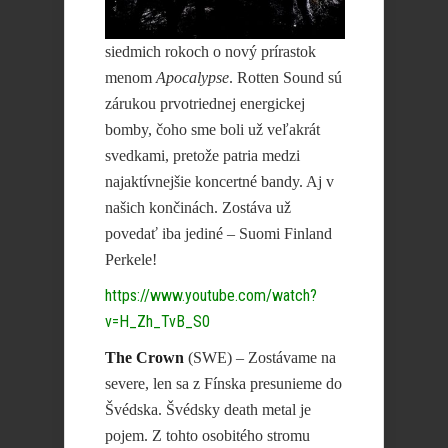
siedmich rokoch o nový prírastok
menom
Apocalypse
. Rotten Sound sú
zárukou prvotriednej energickej
bomby, čoho sme boli už veľakrát
svedkami, pretože patria medzi
najaktívnejšie koncertné bandy. Aj v
našich končinách. Zostáva už
povedať iba jediné – Suomi Finland
Perkele!
https://www.youtube.com/watch?
v=H_Zh_TvB_S0
The Crown
(SWE) – Zostávame na
severe, len sa z Fínska presunieme do
Švédska. Švédsky death metal je
pojem. Z tohto osobitého stromu