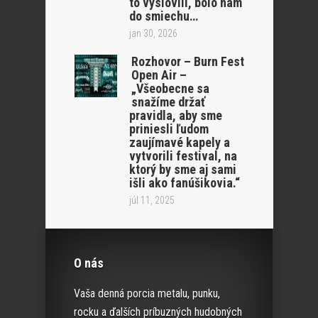
to vyslovili, bolo nám
do smiechu…
jan 30, 2026
Rozhovor – Burn Fest
Open Air –
„Všeobecne sa
snažíme držať
pravidla, aby sme
priniesli ľudom
zaujímavé kapely a
vytvorili festival, na
ktorý by sme aj sami
išli ako fanúšikovia.“
júl 11, 2025
O nás
Vaša denná porcia metalu, punku,
rocku a ďalších príbuzných hudobných