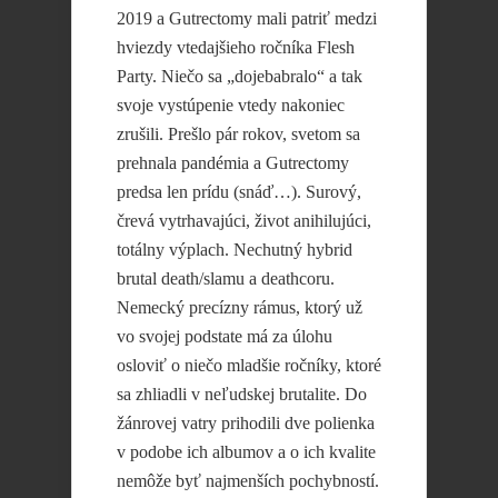
2019 a Gutrectomy mali patriť medzi
hviezdy vtedajšieho ročníka Flesh
Party. Niečo sa „dojebabralo“ a tak
svoje vystúpenie vtedy nakoniec
zrušili. Prešlo pár rokov, svetom sa
prehnala pandémia a Gutrectomy
predsa len prídu (snáď…). Surový,
črevá vytrhavajúci, život anihilujúci,
totálny výplach. Nechutný hybrid
brutal death/slamu a deathcoru.
Nemecký precízny rámus, ktorý už
vo svojej podstate má za úlohu
osloviť o niečo mladšie ročníky, ktoré
sa zhliadli v neľudskej brutalite. Do
žánrovej vatry prihodili dve polienka
v podobe ich albumov a o ich kvalite
nemôže byť najmenších pochybností.