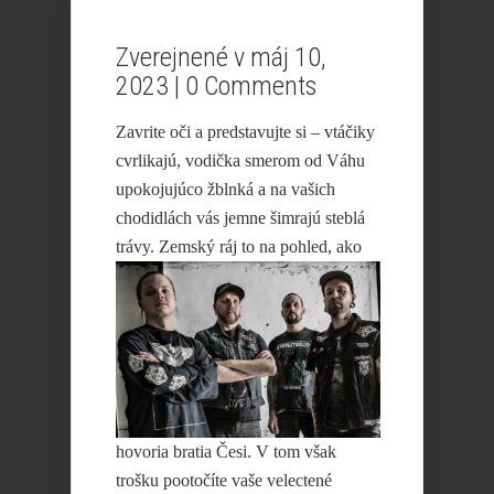
Zverejnené v máj 10,
2023 |
0 Comments
Zavrite oči a predstavujte si – vtáčiky
cvrlikajú, vodička smerom od Váhu
upokojujúco žblnká a na vašich
chodidlách vás jemne šimrajú steblá
trávy.
Zemský ráj to na pohled, ako
hovoria bratia Česi. V tom však
trošku pootočíte vaše velectené