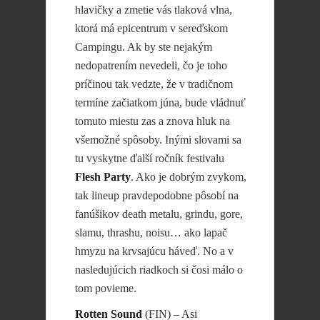
hlavičky a zmetie vás tlaková vlna,
ktorá má epicentrum v sereďskom
Campingu. Ak by ste nejakým
nedopatrením nevedeli, čo je toho
príčinou tak vedzte, že v tradičnom
termíne začiatkom júna, bude vládnuť
tomuto miestu zas a znova hluk na
všemožné spôsoby. Inými slovami sa
tu vyskytne ďalší ročník festivalu
Flesh Party
. Ako je dobrým zvykom,
tak lineup pravdepodobne pôsobí na
fanúšikov death metalu, grindu, gore,
slamu, thrashu, noisu… ako lapač
hmyzu na krvsajúcu háveď. No a v
nasledujúcich riadkoch si čosi málo o
tom povieme.
Rotten Sound
(FIN) – Asi