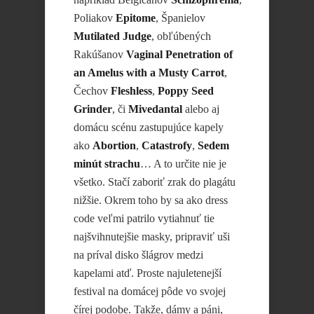
Poliakov
Epitome
, Španielov
Mutilated Judge
, obľúbených
Rakúšanov
Vaginal Penetration of
an Amelus with a Musty Carrot
,
Čechov
Fleshless
,
Poppy Seed
Grinder
, či
Mivedantal
alebo aj
domácu scénu zastupujúce kapely
ako
Abortion
,
Catastrofy
,
Sedem
minút strachu
… A to určite nie je
všetko. Stačí zaboriť zrak do plagátu
nižšie. Okrem toho by sa ako dress
code veľmi patrilo vytiahnuť tie
najšvihnutejšie masky, pripraviť uši
na príval disko šlágrov medzi
kapelami atď. Proste najuletenejší
festival na domácej pôde vo svojej
čírej podobe. Takže, dámy a páni,