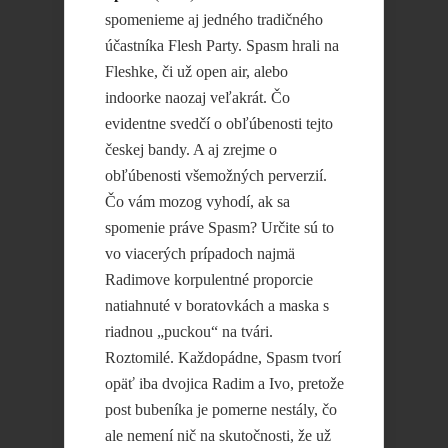
spomenieme aj jedného tradičného
účastníka Flesh Party. Spasm hrali na
Fleshke, či už open air, alebo
indoorke naozaj veľakrát. Čo
evidentne svedčí o obľúbenosti tejto
českej bandy. A aj zrejme o
obľúbenosti všemožných perverzií.
Čo vám mozog vyhodí, ak sa
spomenie práve Spasm? Určite sú to
vo viacerých prípadoch najmä
Radimove korpulentné proporcie
natiahnuté v boratovkách a maska s
riadnou „puckou“ na tvári.
Roztomilé. Každopádne, Spasm tvorí
opäť iba dvojica Radim a Ivo, pretože
post bubeníka je pomerne nestály, čo
ale nemení nič na skutočnosti, že už