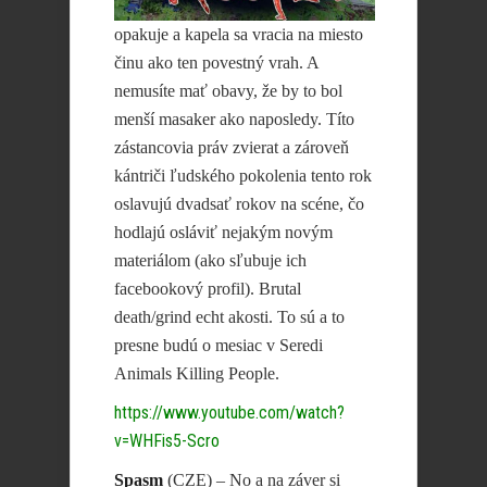
opakuje a kapela sa vracia na miesto
činu ako ten povestný vrah. A
nemusíte mať obavy, že by to bol
menší masaker ako naposledy. Títo
zástancovia práv zvierat a zároveň
kántriči ľudského pokolenia tento rok
oslavujú dvadsať rokov na scéne, čo
hodlajú osláviť nejakým novým
materiálom (ako sľubuje ich
facebookový profil). Brutal
death/grind echt akosti. To sú a to
presne budú o mesiac v Seredi
Animals Killing People.
https://www.youtube.com/watch?
v=WHFis5-Scro
Spasm
(CZE) – No a na záver si