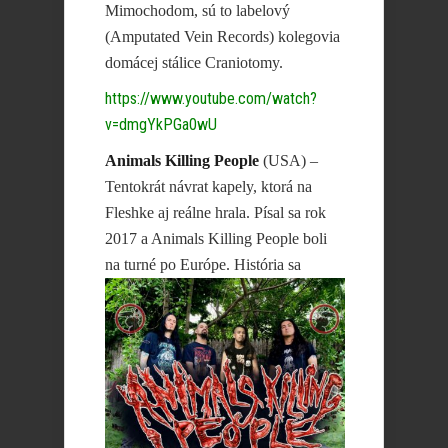
Mimochodom, sú to labelový
(Amputated Vein Records) kolegovia
domácej stálice Craniotomy.
https://www.youtube.com/watch?
v=dmgYkPGa0wU
Animals Killing People
(USA) –
Tentokrát návrat kapely, ktorá na
Fleshke aj reálne hrala. Písal sa rok
2017 a Animals Killing People boli
na turné po
Európe. História sa