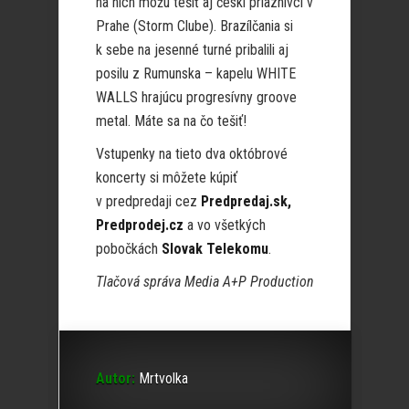
na nich môžu tešiť aj českí priaznivci v
Prahe (Storm Clube). Brazílčania si
k sebe na jesenné turné pribalili aj
posilu z Rumunska – kapelu WHITE
WALLS hrajúcu progresívny groove
metal. Máte sa na čo tešiť!
Vstupenky na tieto dva októbrové
koncerty si môžete kúpiť
v predpredaji cez
Predpredaj.sk,
Predprodej.cz
a vo všetkých
pobočkách
Slovak Telekomu
.
Tlačová správa Media A+P Production
Autor:
Mrtvolka