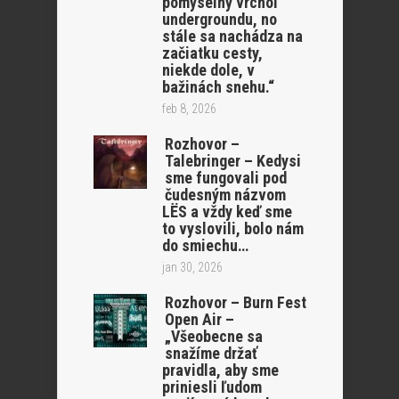
pomyselný vrchol
undergroundu, no
stále sa nachádza na
začiatku cesty,
niekde dole, v
bažinách snehu.“
feb 8, 2026
Rozhovor –
Talebringer – Kedysi
sme fungovali pod
čudesným názvom
LËS a vždy keď sme
to vyslovili, bolo nám
do smiechu…
jan 30, 2026
Rozhovor – Burn Fest
Open Air –
„Všeobecne sa
snažíme držať
pravidla, aby sme
priniesli ľudom