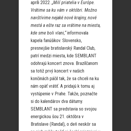
apríli 2022.
„Milí priatelia v Európe.
Vrátime sa ku vám v októbri. Možno
navštívime nejaké nové krajiny, nové
mestá a ešte raz sa vrátime na miesta,
kde sme boli vlani,“
informovala
kapela fanúšikov. Slovensko,
presnejšie bratislavský Randal Club,
patrí medzi miesta, kde SEMBLANT
odohrajú koncert znova. Brazílčanom
sa totiž prvý koncert v našich
končinách páčil tak, že sa chceli na ku
nám opäť vrátiť. A pridajú k tomu aj
vystúpenie v Prahe. Takže, poznačte
si do kalendárov dva dátumy.
SEMBLANT sa predstavia so svojou
energickou šou 21. októbra v
Bratislave (Randal), o deň neskôr sa