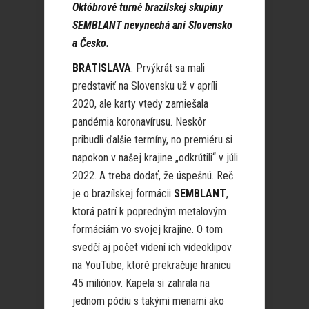
Októbrové turné brazílskej skupiny
SEMBLANT nevynechá ani Slovensko
a Česko.
BRATISLAVA
. Prvýkrát sa mali
predstaviť na Slovensku už v apríli
2020, ale karty vtedy zamiešala
pandémia koronavírusu. Neskôr
pribudli ďalšie termíny, no premiéru si
napokon v našej krajine „odkrútili“ v júli
2022. A treba dodať, že úspešnú. Reč
je o brazílskej formácii
SEMBLANT
,
ktorá patrí k popredným metalovým
formáciám vo svojej krajine. O tom
svedčí aj počet videní ich videoklipov
na YouTube, ktoré prekračuje hranicu
45 miliónov. Kapela si zahrala na
jednom pódiu s takými menami ako