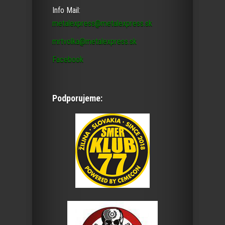
Info Mail:
metalexpress@metalexpress.sk
mrtvolka@metalexpress.sk
Facebook
Podporujeme: