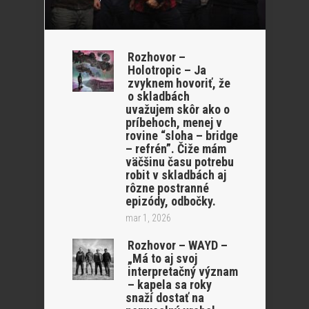
Rozhovor –
Holotropic – Ja
zvyknem hovoriť, že
o skladbách
uvažujem skôr ako o
príbehoch, menej v
rovine “sloha – bridge
– refrén”. Čiže mám
väčšinu času potrebu
robit v skladbách aj
rôzne postranné
epizódy, odbočky.
mar 1, 2026
Rozhovor – WAYD –
„Má to aj svoj
interpretačný význam
– kapela sa roky
snaží dostať na