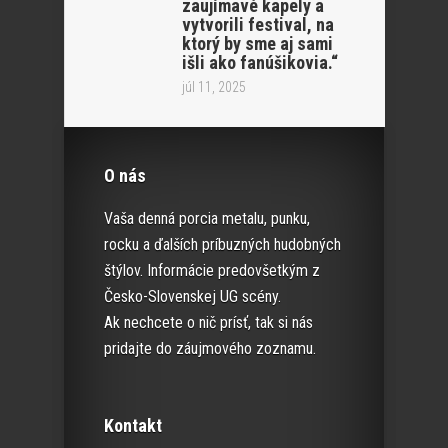
zaujímavé kapely a
vytvorili festival, na
ktorý by sme aj sami
išli ako fanúšikovia.“
júl 11, 2025
O nás
Vaša denná porcia metalu, punku,
rocku a ďalších príbuzných hudobných
štýlov. Informácie predovšetkým z
Česko-Slovenskej UG scény.
Ak nechcete o nič prísť, tak si nás
pridajte do záujmového zoznamu.
Kontakt