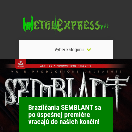
Vyber kategóriu
Brazílčania SEMBLANT sa
po úspešnej premiére
vracajú do našich končín!