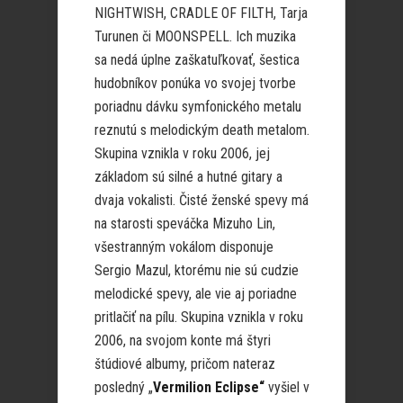
NIGHTWISH, CRADLE OF FILTH, Tarja
Turunen či MOONSPELL. Ich muzika
sa nedá úplne zaškatuľkovať, šestica
hudobníkov ponúka vo svojej tvorbe
poriadnu dávku symfonického metalu
reznutú s melodickým death metalom.
Skupina vznikla v roku 2006, jej
základom sú silné a hutné gitary a
dvaja vokalisti. Čisté ženské spevy má
na starosti speváčka Mizuho Lin,
všestranným vokálom disponuje
Sergio Mazul, ktorému nie sú cudzie
melodické spevy, ale vie aj poriadne
pritlačiť na pílu. Skupina vznikla v roku
2006, na svojom konte má štyri
štúdiové albumy, pričom nateraz
posledný „
Vermilion Eclipse“
vyšiel v