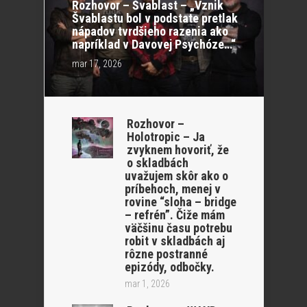
Rozhovor – Švablast – „Vznik
Švablastu bol v podstate pretlak
nápadov tvrdšieho razenia ako
napríklad v Davovej Psychóze…“
mar 17, 2026
Rozhovor –
Holotropic – Ja
zvyknem hovoriť, že
o skladbách
uvažujem skôr ako o
príbehoch, menej v
rovine “sloha – bridge
– refrén”. Čiže mám
väčšinu času potrebu
robit v skladbách aj
rôzne postranné
epizódy, odbočky.
mar 1, 2026