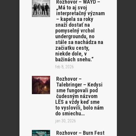
Rozhovor – WAYD –
„Má to aj svoj
interpretačný význam
– kapela sa roky
snaží dostať na
pomyselný vrchol
undergroundu, no
stále sa nachádza na
začiatku cesty,
niekde dole, v
bažinách snehu.“
feb 8, 2026
Rozhovor –
Talebringer – Kedysi
sme fungovali pod
čudesným názvom
LËS a vždy keď sme
to vyslovili, bolo nám
do smiechu…
jan 30, 2026
Rozhovor – Burn Fest