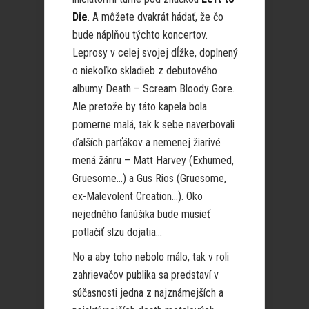
Die
. A môžete dvakrát hádať, že čo
bude náplňou týchto koncertov.
Leprosy v celej svojej dĺžke, doplnený
o niekoľko skladieb z debutového
albumy Death – Scream Bloody Gore.
Ale pretože by táto kapela bola
pomerne malá, tak k sebe naverbovali
ďalších parťákov a nemenej žiarivé
mená žánru – Matt Harvey (Exhumed,
Gruesome…) a Gus Rios (Gruesome,
ex-Malevolent Creation…). Oko
nejedného fanúšika bude musieť
potlačiť slzu dojatia…
No a aby toho nebolo málo, tak v roli
zahrievačov publika sa predstaví v
súčasnosti jedna z najznámejších a