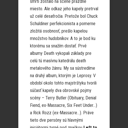
smrti zostalo na scéne prázdne
miesto. Ale odkaz jeho kapely pretrval
už celé desaťročia. Pretože bol Chuck
Schuldiner perfekcionista a pomerne
zložitá osobnosť, prešlo kapelou
množstvo hudobníkov. A to je bod ku
ktorému sa snažím dostať. Prvé
albumy Death vykopali základy pre
celú tú masívnu katedrálu death
metalového žánru. My sa sústredíme
na druhý album, ktorým je Leprosy. V
období okolo tohto majstrštyku tvorili
súčasť kapely dva obrovské pojmy
scény – Terry Butler (Obituary, Denial
Fiend, ex-Massacre, Six Feet Under…)
a Rick Rozz (ex-Massacre…). Práve
tieto dve persóny sú hlavnými
iniciátormi turné pod značkou
Left to