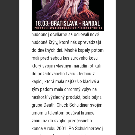
hudobnej oceliarne sa odlievali nové
hudobné štýly, ktoré nás sprevádzajú
do dnešných dní. Mnohé kapely potom
mali pred sebou kus surového kovu,
ktorý svojim vlastným náradím stĺkali
do požadovaného tvaru. Jednou z
kapiel, ktorá mala najťažšie kladivá a
tým pádom mala ohromný vplyv na
neskorší výsledný produkt, bola bájna
grupa Death. Chuck Schuldiner svojim
umom a talentom posúval hranice
žánru až do svojho predčasného
konca v roku 2001. Po Schuldinerovej