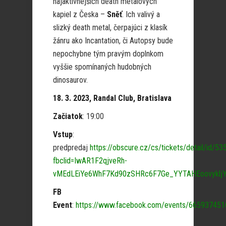
najaktívnejších death metalových
kapiel z Česka –
Sněť
. Ich valivý a
slizký death metal, čerpajúci z klasík
žánru ako Incantation, či Autopsy bude
nepochybne tým pravým doplnkom
vyššie spomínaných hudobných
dinosaurov.
18. 3. 2023, Randal Club, Bratislava
Začiatok
: 19:00
Vstup
:
predpredaj
https://obscure.cz/cs/tickets/detail/id/53
fbclid=IwAR1F2qjveRh-
vMEdLEiYe6WhF7Kd90zSHRc6F7Ge_YYTAHEoovyklj
FB
Event
:
https://www.facebook.com/events/66593745