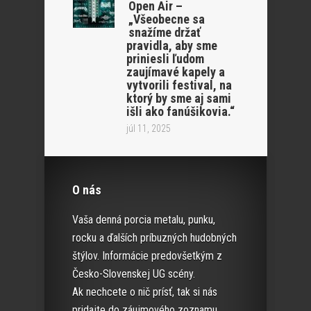
Open Air –
„Všeobecne sa
snažíme držať
pravidla, aby sme
priniesli ľudom
zaujímavé kapely a
vytvorili festival, na
ktorý by sme aj sami
išli ako fanúšikovia.“
júl 11, 2025
O nás
Vaša denná porcia metalu, punku,
rocku a ďalších príbuzných hudobných
štýlov. Informácie predovšetkým z
Česko-Slovenskej UG scény.
Ak nechcete o nič prísť, tak si nás
pridajte do záujmového zoznamu.