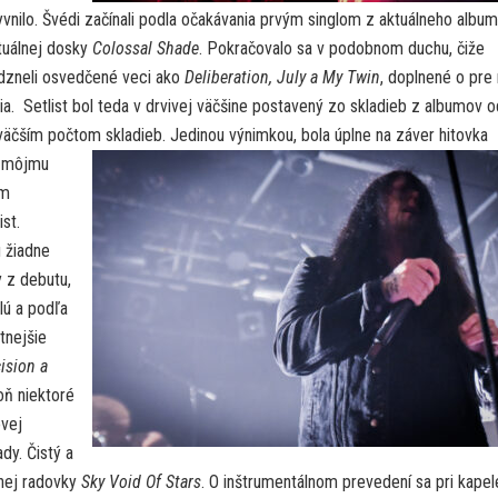
vnilo. Švédi začínali podla očakávania prvým singlom z aktuálneho album
ktuálnej dosky
Colossal Shade
. Pokračovalo sa v podobnom duchu, čiže
Odzneli osvedčené veci ako
Deliberation, July a My Twin
, doplnené o pre
a. Setlist bol teda v drvivej väčšine postavený zo skladieb z albumov o
väčším počtom skladieb. Jedinou výnimkou, bola úplne na záver hitovka
u môjmu
ím
st.
 žiadne
 z debutu,
lú a podľa
tnejšie
ision a
oň niektoré
ovej
dy. Čistý a
dnej radovky
Sky Void Of Stars
. O inštrumentálnom prevedení sa pri kapel