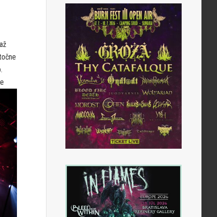
 až
atočne
.
me