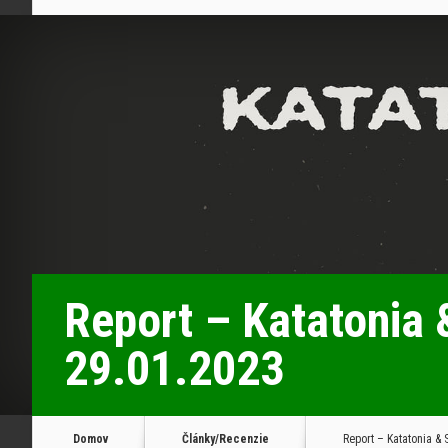
Report – Katatonia 
29.01.2023
Domov
Články/Recenzie
Report – Katatonia & 