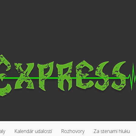
aly
Kalendár udalostí
Rozhovory
Za stenami hluku