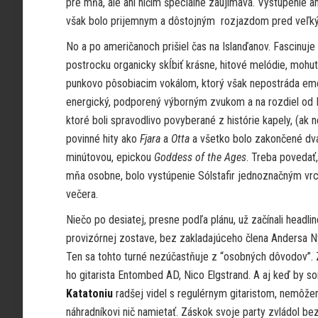
pre mňa, ale ani ničím špeciálne zaujímavá. Vystúpenie 
však bolo prijemnym a dôstojným rozjazdom pred veľkými
No a po američanoch prišiel čas na Islanďanov. Fascinuj
postrocku organicky skĺbiť krásne, hitové melódie, mohu
punkovo pôsobiacim vokálom, ktorý však nepostráda emóc
energický, podporený výborným zvukom a na rozdiel od Ka
ktoré boli spravodlivo povyberané z histórie kapely, (ak
povinné
hity ako
Fjara
a
Otta
a všetko bolo zakončené dv
minútovou, epickou
Goddess of the Ages
. Treba povedať,
mňa osobne, bolo vystúpenie Sólstafir jednoznačným vr
večera.
Niečo po desiatej, presne podľa plánu, už začínali headline
provizórnej zostave, bez zakladajúceho člena Andersa 
Ten sa tohto turné nezúčastňuje z “osobných dôvodov”. 
ho gitarista Entombed AD, Nico Elgstrand. A aj keď by s
Katatoniu
radšej videl s regulérnym gitaristom, nemôže
náhradníkovi nič namietať. Záskok svoje party zvládol be