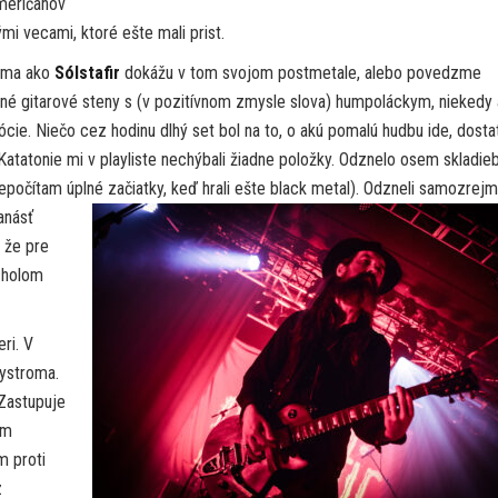
američanov
 vecami, ktoré ešte mali prist.
e ma ako
Sólstafir
dokážu v tom svojom postmetale, alebo povedzme
tné gitarové steny s (v pozitívnom zmysle slova) humpoláckym, niekedy
ie. Niečo cez hodinu dlhý set bol na to, o akú pomalú hudbu ide, dost
tatonie mi v playliste nechýbali žiadne položky. Odznelo osem skladieb
 nepočítam úplné začiatky, keď hrali ešte black metal). Odzneli samozrej
anásť
 že pre
cholom
ri. V
Nystroma.
Zastupuje
om
m proti
z