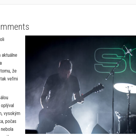
omments
oli
 aktuálne
a
 tomu, že
tak veľmi
sálou
 oplýval
m, vysokým
ka, počas
, nebola