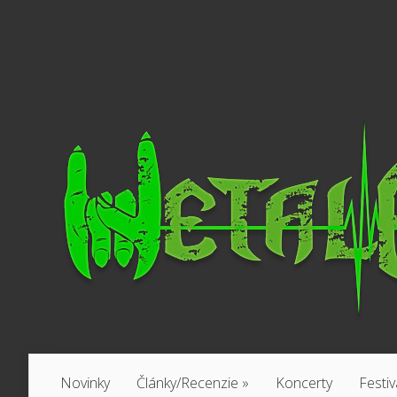
Novinky
Články/Recenzie
»
Koncerty
Festiv