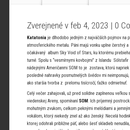
Zverejnené v feb 4, 2023 |
0 C
Katatonia
je dlhodobo jedným z najväčších pojmov na p
atmosferického metalu. Páni majú vonku uplne čerstvý a
očakávaný album Sky Void of Stars, ku ktorému prebieha
turné. Spolu s “vesmírnymi kovbojmi” z Islandu Sólstafir 
nádejnými Američanmi SOM to je zostava, ktorú napriek
posledné nahravky posmutnelých švédov mi neimponujú, 
ako staršia tvorba z prelomu tisícročí, ťažko odmietnuť.
Celý večer zahajovali, už pred solídne zaplnenou veľkou 
viedenskej Areny, spomínaní
SOM
. Ich príjemný postrock
mohutným zvukom, celkom peknými melódiami a jemný
vokálom, ktorý niekedy znel až ako ženský. Necelá hodin
ktorej odohrali približne päť, alebo šesť skladieb nenudila