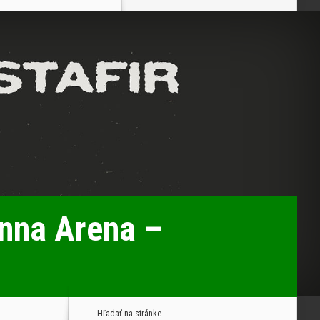
enna Arena –
Hľadať na stránke