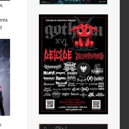
u,
 mňa
d
e