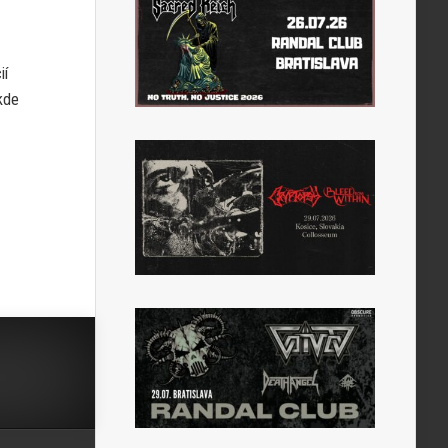
ií
 kde