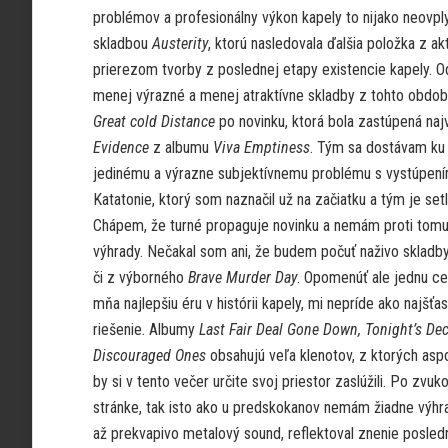
problémov a profesionálny výkon kapely to nijako neovply
skladbou
Austerity
, ktorú nasledovala ďalšia položka z a
prierezom tvorby z poslednej etapy existencie kapely. 
menej výrazné a menej atraktívne skladby z tohto obdobi
Great cold Distance
po novinku, ktorá bola zastúpená naj
Evidence
z albumu
Viva Emptiness
. Tým sa dostávam k
jedinému a výrazne subjektívnemu problému s vystúpen
Katatonie, ktorý som naznačil už na začiatku a tým je setli
Chápem, že turné propaguje novinku a nemám proti tomu
výhrady. Nečakal som ani, že budem počuť naživo skladby
či z výborného
Brave Murder Day
. Opomenúť ale jednu ce
mňa najlepšiu éru v histórii kapely, mi nepríde ako najšťas
riešenie. Albumy
Last Fair Deal Gone Down, Tonight’s Dec
Discouraged Ones
obsahujú veľa klenotov, z ktorých asp
by si v tento večer určite svoj priestor zaslúžili. Po zvuk
stránke, tak isto ako u predskokanov nemám žiadne výhra
až prekvapivo metalový sound, reflektoval znenie posle