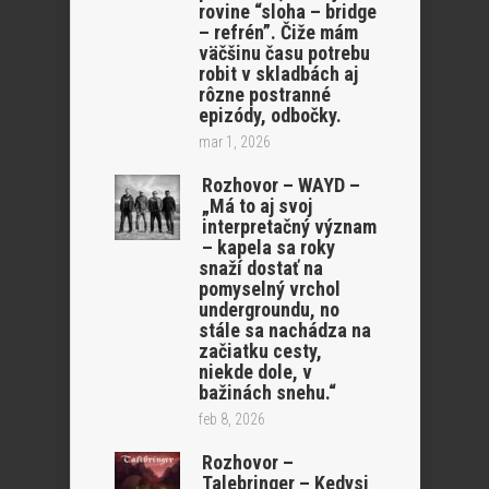
rovine “sloha – bridge
– refrén”. Čiže mám
väčšinu času potrebu
robit v skladbách aj
rôzne postranné
epizódy, odbočky.
mar 1, 2026
Rozhovor – WAYD –
„Má to aj svoj
interpretačný význam
– kapela sa roky
snaží dostať na
pomyselný vrchol
undergroundu, no
stále sa nachádza na
začiatku cesty,
niekde dole, v
bažinách snehu.“
feb 8, 2026
Rozhovor –
Talebringer – Kedysi