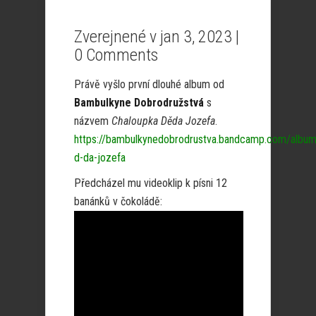
Zverejnené v jan 3, 2023 |
0 Comments
Právě vyšlo první dlouhé album od
Bambulkyne Dobrodružstvá
s
názvem
Chaloupka Děda Jozefa
.
https://bambulkynedobrodrustva.bandcamp.com/album
d-da-jozefa
Předcházel mu videoklip k písni 12
banánků v čokoládě: