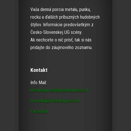
Vaša denná porcia metalu, punku,
rocku a ďalších príbuzných hudobných
štýlov. Informácie predovšetkým z
Česko-Slovenskej UG scény.
Ak nechcete o nič prísť, tak si nás
pridajte do záujmového zoznamu.
Kontakt
Info Mail:
metalexpress@metalexpress.sk
mrtvolka@metalexpress.sk
Facebook