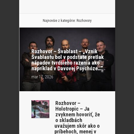
Najnovšie z kategórie:
Rozhovory
Rozhovor – Švablast – „Vznik
Švablastu bol v podstate pretlak
nápadov tvrdšieho razenia ako
napríklad v Davovej Psychóze…“
mar 17, 2026
Rozhovor –
Holotropic – Ja
zvyknem hovoriť, že
o skladbách
uvažujem skôr ako o
príbehoch, menej v