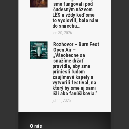
sme fungovali pod
čudesným názvom
LËS a vždy keď sme
to vyslovili, bolo nám
do smiechu…
jan 30, 2026
Rozhovor – Burn Fest
Open Air –
„Všeobecne sa
snažíme držať
pravidla, aby sme
priniesli ľudom
zaujímavé kapely a
vytvorili festival, na
ktorý by sme aj sami
išli ako fanúšikovia.“
júl 11, 2025
O nás