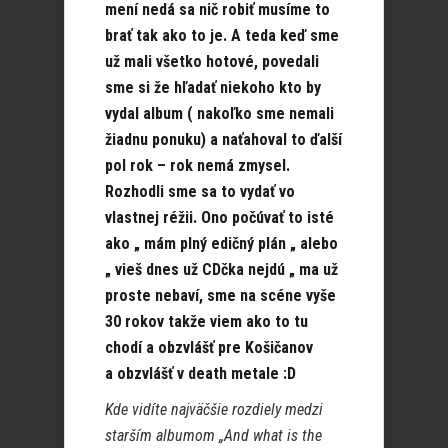
mení nedá sa nič robiť musíme to
brať tak ako to je. A teda keď sme
už mali všetko hotové, povedali
sme si že hľadať niekoho kto by
vydal album ( nakoľko sme nemali
žiadnu ponuku) a naťahoval to ďalší
pol rok – rok nemá zmysel.
Rozhodli sme sa to vydať vo
vlastnej réžii. Ono počúvať to isté
ako „ mám plný edičný plán „ alebo
„ vieš dnes už CDčka nejdú „ ma už
proste nebaví, sme na scéne vyše
30 rokov takže viem ako to tu
chodí a obzvlášť pre Košičanov
a obzvlášť v death metale :D
Kde vidíte najväčšie rozdiely medzi
starším albumom „And what is the