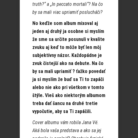
truth?“ a „In peccato mortali“? Na čo
by sa mali viac upriamiť poslucháči?
No keďže som album mixoval aj
jeden aj druhý ja osobne si myslím
že sme sa určite posunuli v kvalite
zvuku aj keď to môže byť len môj
subjektívny názor. Každopádne je
zvuk čistejší ako na debute. Na čo
by sa mali upriamiť ? ťažko povedať
ja si myslím že buď sa Ti to zapáči
alebo nie ako pri všetkom v tomto
štýle. Vieš ako niektorým albumom
treba dať šancu na druhé tretie
vypočutie, aby sa Ti zapáčili.
Cover albumu vám robila Jana Vé.
Aká bola vaša predstava a ako sa jej