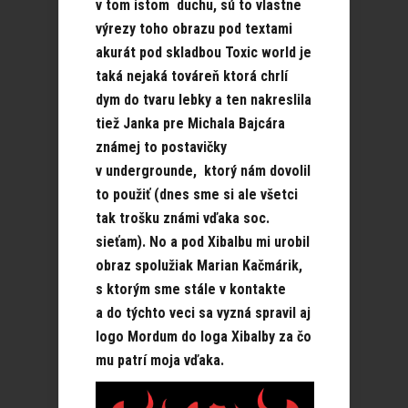
v tom istom duchu, sú to vlastne
výrezy toho obrazu pod textami
akurát pod skladbou Toxic world je
taká nejaká továreň ktorá chrlí
dym do tvaru lebky a ten nakreslila
tiež Janka pre Michala Bajcára
známej to postavičky
v undergrounde, ktorý nám dovolil
to použiť (dnes sme si ale všetci
tak trošku známi vďaka soc.
sieťam). No a pod Xibalbu mi urobil
obraz spolužiak Marian Kačmárik,
s ktorým sme stále v kontakte
a do týchto veci sa vyzná spravil aj
logo Mordum do loga Xibalby za čo
mu patrí moja vďaka.