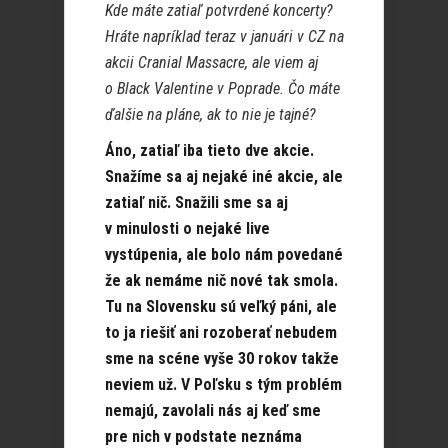
Kde máte zatiaľ potvrdené koncerty?
Hráte napríklad teraz v januári v CZ na
akcii Cranial Massacre, ale viem aj
o Black Valentine v Poprade. Čo máte
ďalšie na pláne, ak to nie je tajné?
Áno, zatiaľ iba tieto dve akcie.
Snažíme sa aj nejaké iné akcie, ale
zatiaľ nič. Snažili sme sa aj
v minulosti o nejaké live
vystúpenia, ale bolo nám povedané
že ak nemáme nič nové tak smola.
Tu na Slovensku sú veľký páni, ale
to ja riešiť ani rozoberať nebudem
sme na scéne vyše 30 rokov takže
neviem už. V Poľsku s tým problém
nemajú, zavolali nás aj keď sme
pre nich v podstate neznáma