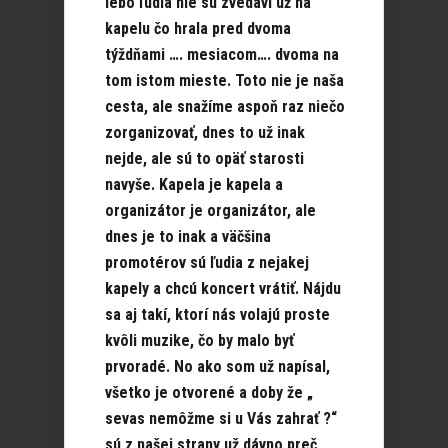
lebo ľudia nie sú zvedaví už na
kapelu čo hrala pred dvoma
týždňami …. mesiacom…. dvoma na
tom istom mieste. Toto nie je naša
cesta, ale snažíme aspoň raz niečo
zorganizovať, dnes to už inak
nejde, ale sú to opäť starosti
navyše. Kapela je kapela a
organizátor je organizátor, ale
dnes je to inak a väčšina
promotérov sú ľudia z nejakej
kapely a chcú koncert vrátiť. Nájdu
sa aj takí, ktorí nás volajú proste
kvôli muzike, čo by malo byť
prvoradé. No ako som už napísal,
všetko je otvorené a doby že „
sevas nemôžme si u Vás zahrať ?“
sú z našej strany už dávno preč