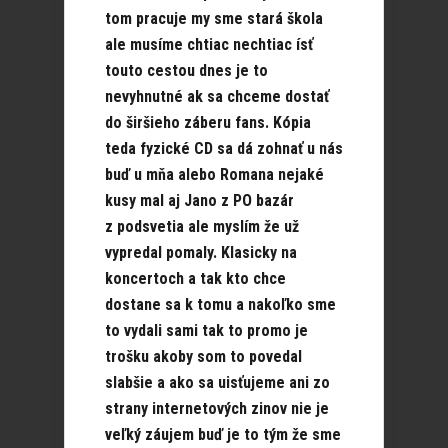
tom pracuje my sme stará škola
ale musíme chtiac nechtiac ísť
touto cestou dnes je to
nevyhnutné ak sa chceme dostať
do širšieho záberu fans. Kópia
teda fyzické CD sa dá zohnať u nás
buď u mňa alebo Romana nejaké
kusy mal aj Jano z PO bazár
z podsvetia ale myslím že už
vypredal pomaly. Klasicky na
koncertoch a tak kto chce
dostane sa k tomu a nakoľko sme
to vydali sami tak to promo je
trošku akoby som to povedal
slabšie a ako sa uisťujeme ani zo
strany internetových zinov nie je
veľký záujem buď je to tým že sme