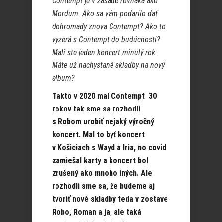
Contempt je v zásade rovnaká ako
Mordum. Ako sa vám podarilo dať
dohromady znova Contempt? Ako to
vyzerá s Contempt do budúcnosti?
Mali ste jeden koncert minulý rok.
Máte už nachystané skladby na nový
album?
Takto v 2020 mal Contempt 30
rokov tak sme sa rozhodli
s Robom urobiť nejaký výročný
koncert. Mal to byť koncert
v Košiciach s Wayd a Iria, no covid
zamiešal karty a koncert bol
zrušený ako mnoho iných. Ale
rozhodli sme sa, že budeme aj
tvoriť nové skladby teda v zostave
Robo, Roman a ja, ale taká