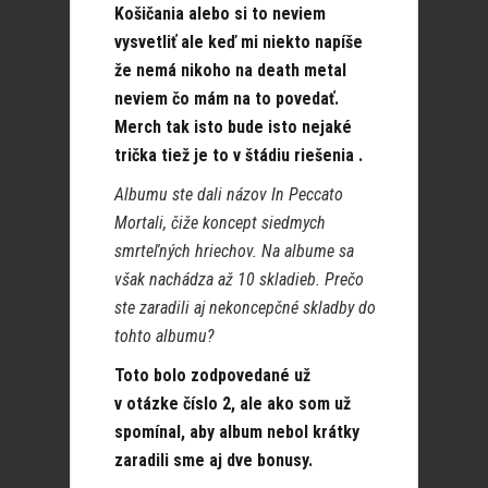
Košičania alebo si to neviem
vysvetliť ale keď mi niekto napíše
že nemá nikoho na death metal
neviem čo mám na to povedať.
Merch tak isto bude isto nejaké
trička tiež je to v štádiu riešenia .
Albumu ste dali názov In Peccato
Mortali, čiže koncept siedmych
smrteľných hriechov. Na albume sa
však nachádza až 10 skladieb. Prečo
ste zaradili aj nekoncepčné skladby do
tohto albumu?
Toto bolo zodpovedané už
v otázke číslo 2, ale ako som už
spomínal, aby album nebol krátky
zaradili sme aj dve bonusy.