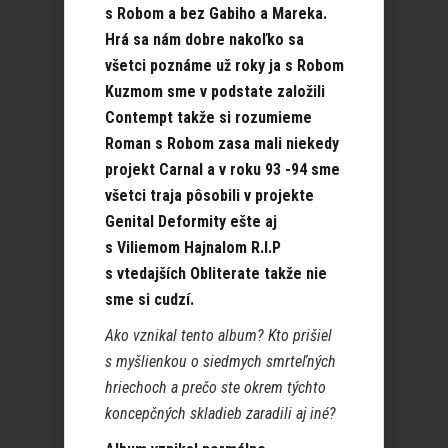
s Robom a bez Gabiho a Mareka.
Hrá sa nám dobre nakoľko sa
všetci poznáme už roky ja s Robom
Kuzmom sme v podstate založili
Contempt takže si rozumieme
Roman s Robom zasa mali niekedy
projekt Carnal a v roku 93 -94 sme
všetci traja pôsobili v projekte
Genital Deformity ešte aj
s Viliemom Hajnalom R.I.P
s vtedajších Obliterate takže nie
sme si cudzí.
Ako vznikal tento album? Kto prišiel
s myšlienkou o siedmych smrteľných
hriechoch a prečo ste okrem týchto
koncepčných skladieb zaradili aj iné?