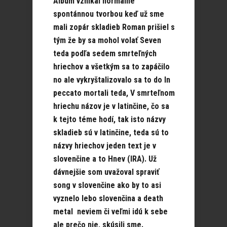
Album vznikal normálne
spontánnou tvorbou keď už sme
mali zopár skladieb Roman prišiel s
tým že by sa mohol volať Seven
teda podľa sedem smrteľných
hriechov a všetkým sa to zapáčilo
no ale vykryštalizovalo sa to do In
peccato mortali teda, V smrteľnom
hriechu názov je v latinčine, čo sa
k tejto téme hodí, tak isto názvy
skladieb sú v latinčine, teda sú to
názvy hriechov jeden text je v
slovenčine a to Hnev (IRA). Už
dávnejšie som uvažoval spraviť
song v slovenčine ako by to asi
vyznelo lebo slovenčina a death
metal neviem či veľmi idú k sebe
ale prečo nie, skúsili sme.