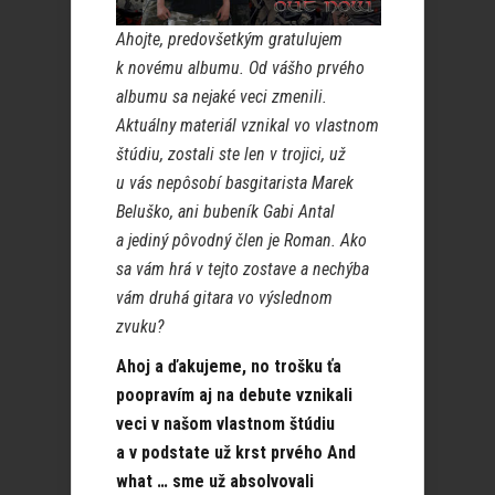
Ahojte, predovšetkým gratulujem
k novému albumu. Od vášho prvého
albumu sa nejaké veci zmenili.
Aktuálny materiál vznikal vo vlastnom
štúdiu, zostali ste len v trojici, už
u vás nepôsobí basgitarista Marek
Beluško, ani bubeník Gabi Antal
a jediný pôvodný člen je Roman. Ako
sa vám hrá v tejto zostave a nechýba
vám druhá gitara vo výslednom
zvuku?
Ahoj a ďakujeme, no trošku ťa
poopravím aj na debute vznikali
veci v našom vlastnom štúdiu
a v podstate už krst prvého And
what … sme už absolvovali