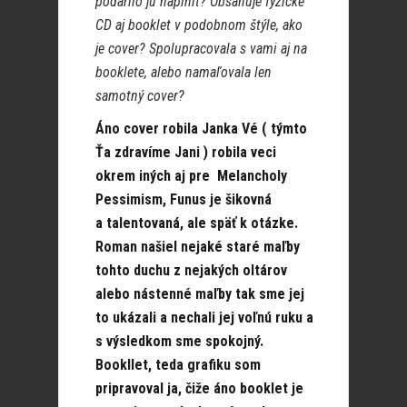
podarilo ju naplniť? Obsahuje fyzické
CD aj booklet v podobnom štýle, ako
je cover? Spolupracovala s vami aj na
booklete, alebo namaľovala len
samotný cover?
Áno cover robila Janka Vé ( týmto
Ťa zdravíme Jani ) robila veci
okrem iných aj pre Melancholy
Pessimism, Funus je šikovná
a talentovaná, ale späť k otázke.
Roman našiel nejaké staré maľby
tohto duchu z nejakých oltárov
alebo nástenné maľby tak sme jej
to ukázali a nechali jej voľnú ruku a
s výsledkom sme spokojný.
Bookllet, teda grafiku som
pripravoval ja, čiže áno booklet je