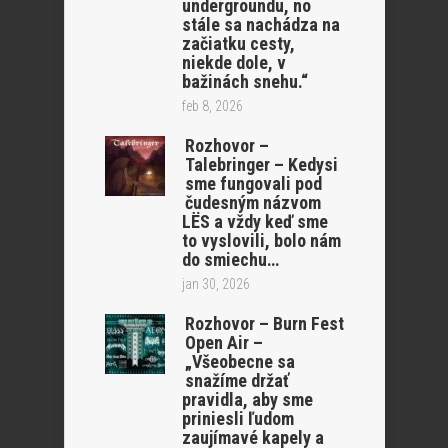
undergroundu, no
stále sa nachádza na
začiatku cesty,
niekde dole, v
bažinách snehu.“
feb 8, 2026
Rozhovor –
Talebringer – Kedysi
sme fungovali pod
čudesným názvom
LËS a vždy keď sme
to vyslovili, bolo nám
do smiechu…
jan 30, 2026
Rozhovor – Burn Fest
Open Air –
„Všeobecne sa
snažíme držať
pravidla, aby sme
priniesli ľudom
zaujímavé kapely a