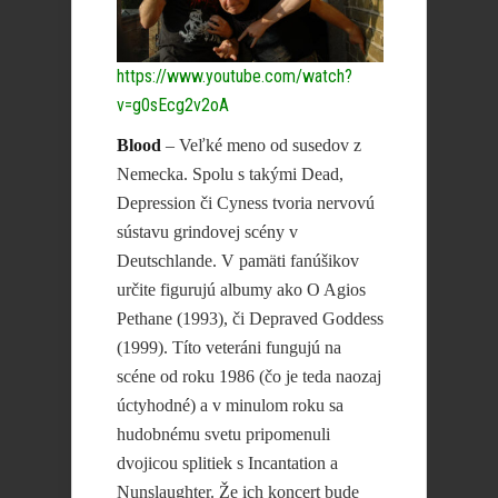
https://www.youtube.com/watch?
v=g0sEcg2v2oA
Blood
– Veľké meno od susedov z
Nemecka. Spolu s takými Dead,
Depression či Cyness tvoria nervovú
sústavu grindovej scény v
Deutschlande. V pamäti fanúšikov
určite figurujú albumy ako O Agios
Pethane (1993), či Depraved Goddess
(1999). Títo veteráni fungujú na
scéne od roku 1986 (čo je teda naozaj
úctyhodné) a v minulom roku sa
hudobnému svetu pripomenuli
dvojicou splitiek s Incantation a
Nunslaughter. Že ich koncert bude