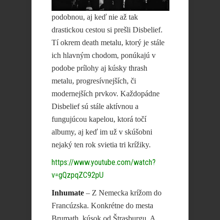
podobnou, aj keď nie až tak
drastickou cestou si prešli Disbelief.
Tí okrem death metalu, ktorý je stále
ich hlavným chodom, ponúkajú v
podobe prílohy aj kúsky thrash
metalu, progresívnejších, či
modernejších prvkov. Každopádne
Disbelief sú stále aktívnou a
fungujúcou kapelou, ktorá točí
albumy, aj keď im už v skúšobni
nejaký ten rok svietia tri krížiky.
https://www.youtube.com/watch?
v=gQzpqZC92pU
Inhumate
– Z Nemecka krížom do
Francúzska. Konkrétne do mesta
Brumath, kúsok od Štrasburgu. A