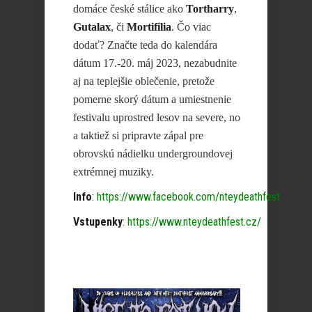
domáce české stálice ako
Tortharry
,
Gutalax
, či
Mortifilia
. Čo viac
dodať? Značte teda do kalendára
dátum 17.-20. máj 2023, nezabudnite
aj na teplejšie oblečenie, pretože
pomerne skorý dátum a umiestnenie
festivalu uprostred lesov na severe, no
a taktiež si pripravte zápal pre
obrovskú nádielku undergroundovej
extrémnej muziky.
Info
:
https://www.facebook.com/nteydeathfest
Vstupenky
:
https://www.nteydeathfest.cz/