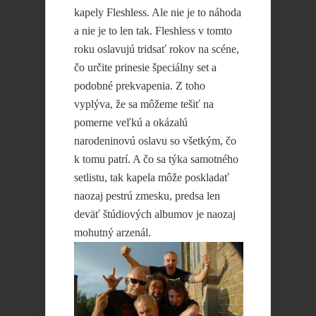
kapely Fleshless. Ale nie je to náhoda
a nie je to len tak. Fleshless v tomto
roku oslavujú tridsať rokov na scéne,
čo určite prinesie špeciálny set a
podobné prekvapenia. Z toho
vyplýva, že sa môžeme tešiť na
pomerne veľkú a okázalú
narodeninovú oslavu so všetkým, čo
k tomu patrí. A čo sa týka samotného
setlistu, tak kapela môže poskladať
naozaj pestrú zmesku, predsa len
deväť štúdiových albumov je naozaj
mohutný arzenál.