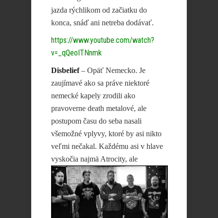
jazda rýchlikom od začiatku do
konca, snáď ani netreba dodávať.
https://www.youtube.com/watch?
v=_qQeoITNnmk
Disbelief
– Opäť Nemecko. Je
zaujímavé ako sa práve niektoré
nemecké kapely zrodili ako
pravoverne death metalové, ale
postupom času do seba nasali
všemožné vplyvy, ktoré by asi nikto
veľmi nečakal. Každému asi v hlave
vyskočia
najmä Atrocity, ale