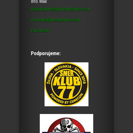
Info Mail:
metalexpress@metalexpress.sk
mrtvolka@metalexpress.sk
Facebook
Podporujeme: