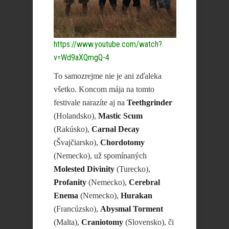
https://www.youtube.com/watch?
v=Wd9aXQmgQ-4
To samozrejme nie je ani zďaleka
všetko. Koncom mája na tomto
festivale narazíte aj na
Teethgrinder
(Holandsko),
Mastic Scum
(Rakúsko),
Carnal Decay
(Švajčiarsko),
Chordotomy
(Nemecko), už spomínaných
Molested Divinity
(Turecko),
Profanity
(Nemecko),
Cerebral
Enema
(Nemecko),
Hurakan
(Francúzsko),
Abysmal Torment
(Malta),
Craniotomy
(Slovensko), či