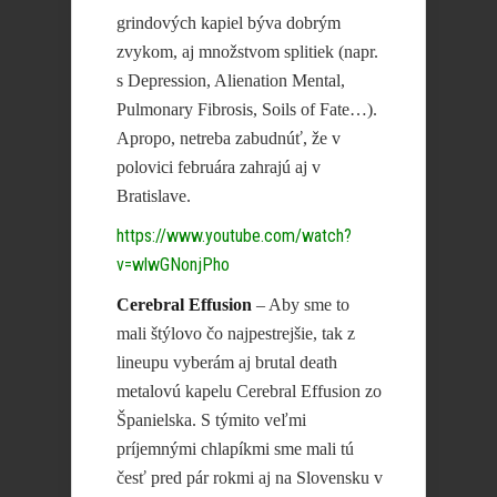
grindových kapiel býva dobrým
zvykom, aj množstvom splitiek (napr.
s Depression, Alienation Mental,
Pulmonary Fibrosis, Soils of Fate…).
Apropo, netreba zabudnúť, že v
polovici februára zahrajú aj v
Bratislave.
https://www.youtube.com/watch?
v=wlwGNonjPho
Cerebral Effusion
– Aby sme to
mali štýlovo čo najpestrejšie, tak z
lineupu vyberám aj brutal death
metalovú kapelu Cerebral Effusion zo
Španielska. S týmito veľmi
príjemnými chlapíkmi sme mali tú
česť pred pár rokmi aj na Slovensku v