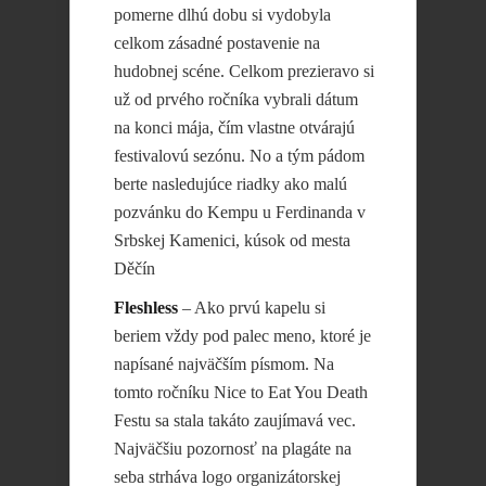
pomerne dlhú dobu si vydobyla
celkom zásadné postavenie na
hudobnej scéne. Celkom prezieravo si
už od prvého ročníka vybrali dátum
na konci mája, čím vlastne otvárajú
festivalovú sezónu. No a tým pádom
berte nasledujúce riadky ako malú
pozvánku do Kempu u Ferdinanda v
Srbskej Kamenici, kúsok od mesta
Děčín
Fleshless
– Ako prvú kapelu si
beriem vždy pod palec meno, ktoré je
napísané najväčším písmom. Na
tomto ročníku Nice to Eat You Death
Festu sa stala takáto zaujímavá vec.
Najväčšiu pozornosť na plagáte na
seba strháva logo organizátorskej