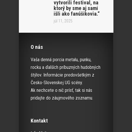
vytvorili festival, na
ktorý by sme aj sami
išli ako fanúšikovia.“
júl 11, 2025
O nás
Vaša denná porcia metalu, punku,
rocku a ďalších príbuzných hudobných
štýlov. Informácie predovšetkým z
Česko-Slovenskej UG scény.
Ak nechcete o nič prísť, tak si nás
pridajte do záujmového zoznamu.
Kontakt