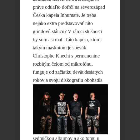
práve odtiaľto dofrčí na severozápad
Česka kapela Inhumate. Je treba
nejako extra predstavovať túto
grindovú stálicu? V rámci slušnosti
by som asi mal. Táto kapela, ktorej
takým maskotom je spevák
Christophe Knecht s permanentne
rozbitým čelom od mikrofónu,
funguje od začiatku deväťdesiatych
rokov a
svoju diskografiu obohatila
sedmičkou albumov a ako tomu u