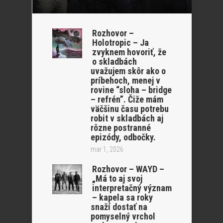
Rozhovor –
Holotropic – Ja
zvyknem hovoriť, že
o skladbách
uvažujem skôr ako o
príbehoch, menej v
rovine “sloha – bridge
– refrén”. Čiže mám
väčšinu času potrebu
robit v skladbách aj
rôzne postranné
epizódy, odbočky.
mar 1, 2026
Rozhovor – WAYD –
„Má to aj svoj
interpretačný význam
– kapela sa roky
snaží dostať na
pomyselný vrchol