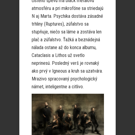
čistého spevu má black metalovú
atmosféru a pri mikrofóne sa striedajú
N aj Marta. Psychika dostáva zásadné
trhliny (Ruptures), zúfalstvo sa
stupňuje, niečo sa láme a zostáva len
plač a zúfalstvo. Ťažká a beznádejná
nálada ostane až do konca albumu,
Cataclasis a Lithos už svetlo
neprinesú. Posledný verš je rovnaký
ako prvý v Igneous a kruh sa uzatvára.
Mrazivo spracovaný psychologický
námet, inteligentne a citlivo.