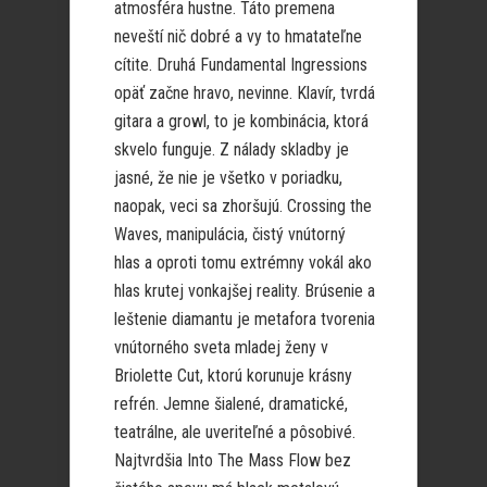
atmosféra hustne. Táto premena
neveští nič dobré a vy to hmatateľne
cítite. Druhá Fundamental Ingressions
opäť začne hravo, nevinne. Klavír, tvrdá
gitara a growl, to je kombinácia, ktorá
skvelo funguje. Z nálady skladby je
jasné, že nie je všetko v poriadku,
naopak, veci sa zhoršujú. Crossing the
Waves, manipulácia, čistý vnútorný
hlas a oproti tomu extrémny vokál ako
hlas krutej vonkajšej reality. Brúsenie a
leštenie diamantu je metafora tvorenia
vnútorného sveta mladej ženy v
Briolette Cut, ktorú korunuje krásny
refrén. Jemne šialené, dramatické,
teatrálne, ale uveriteľné a pôsobivé.
Najtvrdšia Into The Mass Flow bez