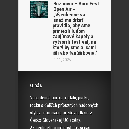
Rozhovor – Burn Fest
Open Air –
„Všeobecne sa
snažíme držať
pravidla, aby sme
priniesli ľudom
zaujímavé kapely a
vytvorili festival, na
ktorý by sme aj sami
išli ako fanúšikovia.“
júl 11, 2025
O nás
Vaša denná porcia metalu, punku,
rocku a ďalších príbuzných hudobných
štýlov. Informácie predovšetkým z
Česko-Slovenskej UG scény.
Ak nechcete o nič prísť, tak si nás