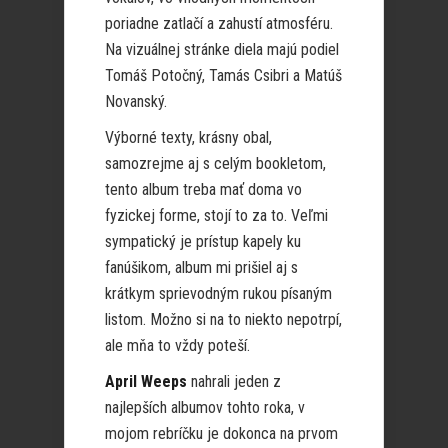
poriadne zatlačí a zahustí atmosféru.
Na vizuálnej stránke diela majú podiel
Tomáš Potočný, Tamás Csibri a Matúš
Novanský.
Výborné texty, krásny obal,
samozrejme aj s celým bookletom,
tento album treba mať doma vo
fyzickej forme, stojí to za to. Veľmi
sympatický je prístup kapely ku
fanúšikom, album mi prišiel aj s
krátkym sprievodným rukou písaným
listom. Možno si na to niekto nepotrpí,
ale mňa to vždy poteší.
April Weeps
nahrali jeden z
najlepších albumov tohto roka, v
mojom rebríčku je dokonca na prvom