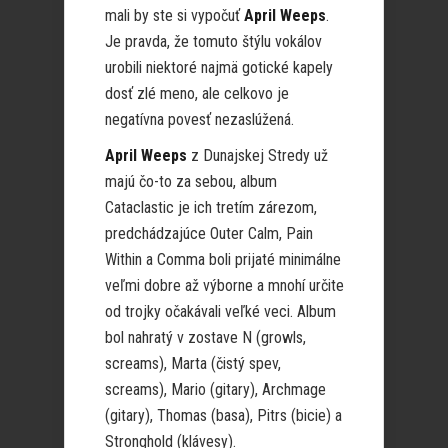
mali by ste si vypočuť
April Weeps
.
Je pravda, že tomuto štýlu vokálov
urobili niektoré najmä gotické kapely
dosť zlé meno, ale celkovo je
negatívna povesť nezaslúžená.
April Weeps
z Dunajskej Stredy už
majú čo-to za sebou, album
Cataclastic je ich tretím zárezom,
predchádzajúce Outer Calm, Pain
Within a Comma boli prijaté minimálne
veľmi dobre až výborne a mnohí určite
od trojky očakávali veľké veci. Album
bol nahratý v zostave N (growls,
screams), Marta (čistý spev,
screams), Mario (gitary), Archmage
(gitary), Thomas (basa), Pitrs (bicie) a
Stronghold (klávesy).