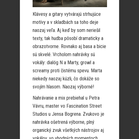
Klávesy a gitary vytvárajú strhujúce
motívy a v skladbách sa toho deje
naozaj veľa. Aj keď by som neriešil
texty, tak hudba pôsobí dramaticky a
obrazotvorne. Rovnako aj basa a bicie
sú skvelé. Vrcholom nahrávky sú
vokály: dialóg N a Marty, growl a
screamy proti čistému spevu. Marta
niekedy naozaj kúzli, čo dokáže so
svojím hlasom. Naozaj výborné!
Nahrávanie a mix prebiehal u Petra
Vávru, master vo Fascination Street
Studios u Jensa Bogrena. Zvukovo je
nahrávka ošetrená výborne, plný
organický zvuk všetkých nástrojov aj
vokálov, vo vhodných momentoch