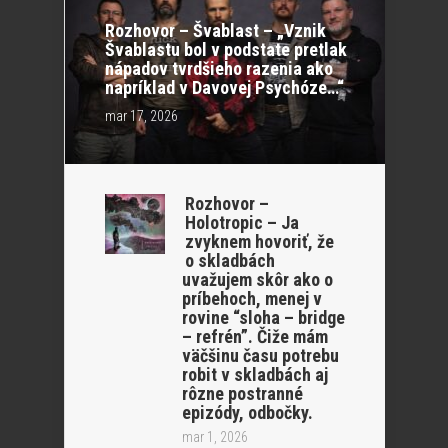
Rozhovor – Švablast – „Vznik
Švablastu bol v podstate pretlak
nápadov tvrdšieho razenia ako
napríklad v Davovej Psychóze…“
mar 17, 2026
Rozhovor –
Holotropic – Ja
zvyknem hovoriť, že
o skladbách
uvažujem skôr ako o
príbehoch, menej v
rovine “sloha – bridge
– refrén”. Čiže mám
väčšinu času potrebu
robit v skladbách aj
rôzne postranné
epizódy, odbočky.
mar 1, 2026