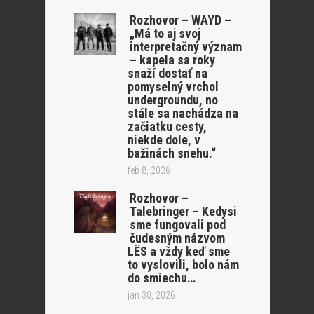
Rozhovor – WAYD –
„Má to aj svoj
interpretačný význam
– kapela sa roky
snaží dostať na
pomyselný vrchol
undergroundu, no
stále sa nachádza na
začiatku cesty,
niekde dole, v
bažinách snehu.“
feb 8, 2026
Rozhovor –
Talebringer – Kedysi
sme fungovali pod
čudesným názvom
LËS a vždy keď sme
to vyslovili, bolo nám
do smiechu…
jan 30, 2026