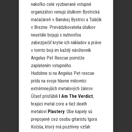
nakoľko celé vyzbierané vstupné
organizátori venujú útulkom Bystrická
mačačáreň v Banskej Bystrici a Tuláčik
v Brezne. Prevádzkovatelia útulkov
neustále bojujú s nutnosťou
zabezpečiť krytie ich nákladov a práve
v tomto boji im každý návštevník
Angelus Pet Rescue pomôže
zaplatením vstupného.
Hudobne si na Angelus Pet rescue
prídu na svoje hlavne milovníci
extrémnejších metalových žánrov.
Účasť prisľúbili
I Am The Verdict
,
hrajúci metal core a tiež death
metaloví
Plastery
. Obe kapely sú
prepojené cez osobu gitaristu Igora
Kočiša, ktorý má pozitívny vzťah