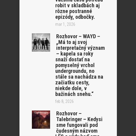
robit v skladbách aj
rôzne postranné
epizódy, odbočky.
mar 1, 2026
Rozhovor – WAYD –
„Má to aj svoj
interpretačný význam
– kapela sa roky
snaží dostať na
pomyselný vrchol
undergroundu, no
stále sa nachádza na
začiatku cesty,
niekde dole, v
bažinách snehu.“
feb 8, 2026
Rozhovor –
Talebringer – Kedysi
sme fungovali pod
čudesným názvom