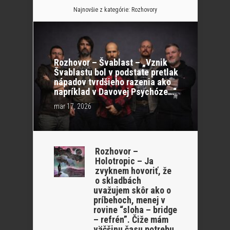
Najnovšie z kategórie:
Rozhovory
Rozhovor – Švablast – „Vznik
Švablastu bol v podstate pretlak
nápadov tvrdšieho razenia ako
napríklad v Davovej Psychóze…“
mar 17, 2026
Rozhovor –
Holotropic – Ja
zvyknem hovoriť, že
o skladbách
uvažujem skôr ako o
príbehoch, menej v
rovine “sloha – bridge
– refrén”. Čiže mám
väčšinu času potrebu