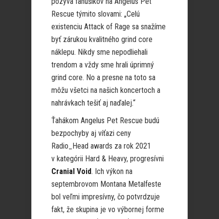
pozýva fanúšikov na Angelus Pet
Rescue týmito slovami: „Celú
existenciu Attack of Rage sa snažíme
byť zárukou kvalitného grind core
náklepu. Nikdy sme nepodliehali
trendom a vždy sme hrali úprimný
grind core. No a presne na toto sa
môžu všetci na našich koncertoch a
nahrávkach tešiť aj naďalej.“
Ťahákom Angelus Pet Rescue budú
bezpochyby aj víťazi ceny
Radio_Head awards za rok 2021
v kategórii Hard & Heavy, progresívni
Cranial Void
. Ich výkon na
septembrovom Montana Metalfeste
bol veľmi impresívny, čo potvrdzuje
fakt, že skupina je vo výbornej forme