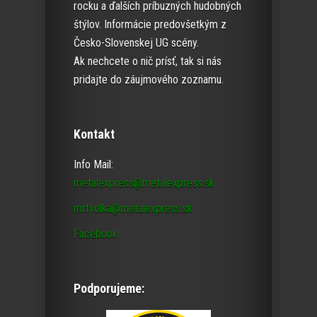
rocku a ďalších príbuzných hudobných
štýlov. Informácie predovšetkým z
Česko-Slovenskej UG scény.
Ak nechcete o nič prísť, tak si nás
pridajte do záujmového zoznamu.
Kontakt
Info Mail:
metalexpress@metalexpress.sk
mrtvolka@metalexpress.sk
Facebook
Podporujeme: