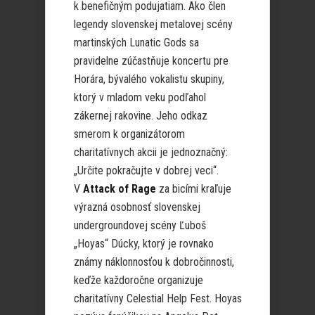
k benefičným podujatiam. Ako člen
legendy slovenskej metalovej scény
martinských Lunatic Gods sa
pravidelne zúčastňuje koncertu pre
Horára, bývalého vokalistu skupiny,
ktorý v mladom veku podľahol
zákernej rakovine. Jeho odkaz
smerom k organizátorom
charitatívnych akcii je jednoznačný:
„Určite pokračujte v dobrej veci“.
V
Attack of Rage
za bicími kraľuje
výrazná osobnosť slovenskej
undergroundovej scény Ľuboš
„Hoyas“ Dúcky, ktorý je rovnako
známy náklonnosťou k dobročinnosti,
keďže každoročne organizuje
charitatívny Celestial Help Fest. Hoyas