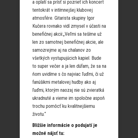
a oplatí sa prísť si pozrieť ich koncert
tentokrát v intímnejšej klubovej
atmosfére. Gitarista skupiny Igor
Kučera rovnako vidí zmysel v účasti na
benefičnej akcii:„Veľmi sa tešíme už
len zo samotnej benefičnej akcie, ale
samozrejme aj na chalanov zo
všetkých vystupujúcich kapiel. Bude
to super večer a ja len dúfam, že sa na
ňom uvidíme s čo najviac ľuďmi, či už
fanúšikmi metalovej hudby ako aj
ľuďmi, ktorým naozaj nie sú zvieratká
ukradnuté a vieme im spoločne aspoň
trochu pomôcť ku kvalitnejšiemu
životu.“
Bližšie informácie o podujatí je
možné nájsť tu: