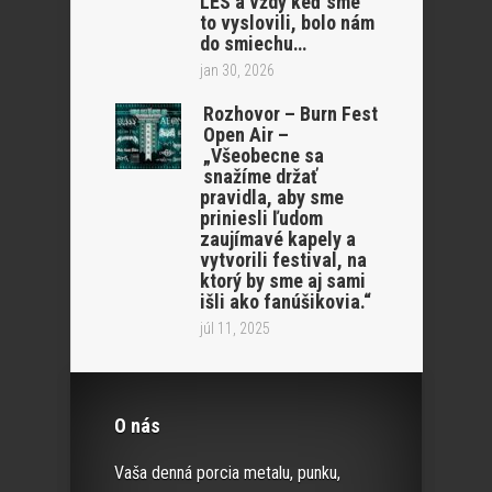
LËS a vždy keď sme
to vyslovili, bolo nám
do smiechu…
jan 30, 2026
Rozhovor – Burn Fest
Open Air –
„Všeobecne sa
snažíme držať
pravidla, aby sme
priniesli ľudom
zaujímavé kapely a
vytvorili festival, na
ktorý by sme aj sami
išli ako fanúšikovia.“
júl 11, 2025
O nás
Vaša denná porcia metalu, punku,