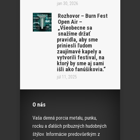
jan 30, 2026
Rozhovor – Burn Fest
Open Air –
„Všeobecne sa
snažíme držať
pravidla, aby sme
priniesli ľudom
zaujímavé kapely a
vytvorili festival, na
ktorý by sme aj sami
išli ako fanúšikovia.“
júl 11, 2025
O nás
Vaša denná porcia metalu, punku,
rocku a ďalších príbuzných hudobných
štýlov. Informácie predovšetkým z