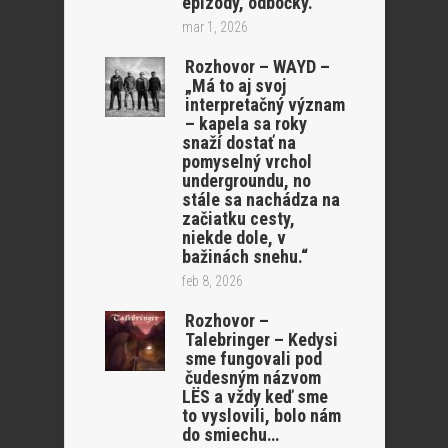
epizódy, odbočky.
mar 1, 2026
Rozhovor – WAYD –
„Má to aj svoj
interpretačný význam
– kapela sa roky
snaží dostať na
pomyselný vrchol
undergroundu, no
stále sa nachádza na
začiatku cesty,
niekde dole, v
bažinách snehu.“
feb 8, 2026
Rozhovor –
Talebringer – Kedysi
sme fungovali pod
čudesným názvom
LËS a vždy keď sme
to vyslovili, bolo nám
do smiechu…