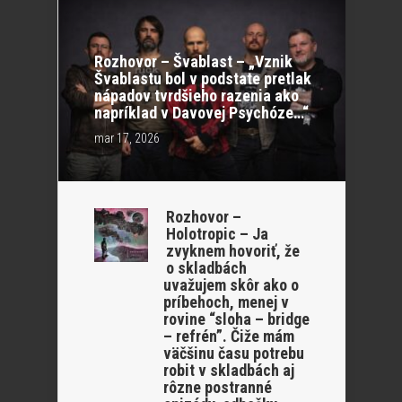
Rozhovor – Švablast – „Vznik
Švablastu bol v podstate pretlak
nápadov tvrdšieho razenia ako
napríklad v Davovej Psychóze…“
mar 17, 2026
Rozhovor –
Holotropic – Ja
zvyknem hovoriť, že
o skladbách
uvažujem skôr ako o
príbehoch, menej v
rovine “sloha – bridge
– refrén”. Čiže mám
väčšinu času potrebu
robit v skladbách aj
rôzne postranné