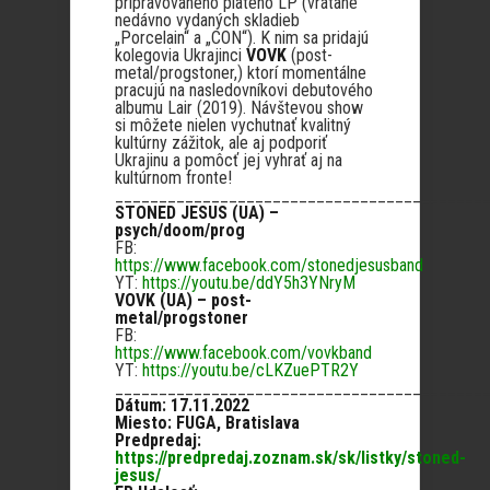
pripravovaného piateho LP (vrátane
nedávno vydaných skladieb
„Porcelain“ a „CON“). K nim sa pridajú
kolegovia Ukrajinci
VOVK
(post-
metal/progstoner,) ktorí momentálne
pracujú na nasledovníkovi debutového
albumu Lair (2019). Návštevou show
si môžete nielen vychutnať kvalitný
kultúrny zážitok, ale aj podporiť
Ukrajinu a pomôcť jej vyhrať aj na
kultúrnom fronte!
__________________________________________
STONED JESUS (UA) –
psych/doom/prog
FB:
https://www.facebook.com/stonedjesusband
YT:
https://youtu.be/ddY5h3YNryM
VOVK (UA) – post-
metal/progstoner
FB:
https://www.facebook.com/vovkband
YT:
https://youtu.be/cLKZuePTR2Y
__________________________________________
Dátum: 17.11.2022
Miesto: FUGA, Bratislava
Predpredaj:
https://predpredaj.zoznam.sk/sk/listky/stoned-
jesus/