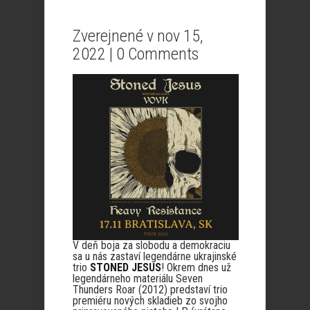
Zverejnené v nov 15,
2022 |
0 Comments
V deň boja za slobodu a demokraciu
sa u nás zastaví legendárne ukrajinské
trio
STONED JESUS
! Okrem dnes už
legendárneho materiálu Seven
Thunders Roar (2012) predstaví trio
premiéru nových skladieb zo svojho