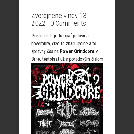
Zverejnené v nov 13,
2022 |
0 Comments
Prešiel rok, je tu opäť polovica
novembra, čiže to značí jediné a to
správny čas na
Power Grindcore
v
Brne, tentokrát už s poradovým
číslom