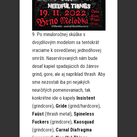
9. Po minuloročnej skúške s
dvojdňovým modelom sa tentokrát
vraciame k osvedčenej jednodňovej
smršti. Naservírovaných nám bude
desať kapiel spadajúcich do žánrov
grind, gore, ale aj napríklad thrash. Aby
sme nezostali iba pri nejakých
neurčitých pomenovaniach, tak
konkrétne ide o kapely
Insistent
(grindcore),
Gride
(grind/hardcore),
Faüst
(thrash metal),
Spineless
Fuckers
(grindcore),
Kaosquad
(grindcore),
Carnal Diafragma