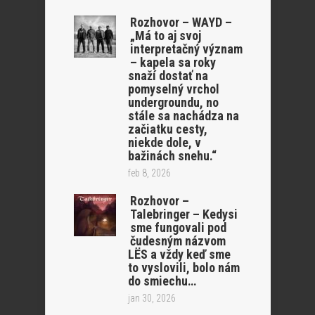
Rozhovor – WAYD –
„Má to aj svoj
interpretačný význam
– kapela sa roky
snaží dostať na
pomyselný vrchol
undergroundu, no
stále sa nachádza na
začiatku cesty,
niekde dole, v
bažinách snehu.“
feb 8, 2026
Rozhovor –
Talebringer – Kedysi
sme fungovali pod
čudesným názvom
LËS a vždy keď sme
to vyslovili, bolo nám
do smiechu…
jan 30, 2026