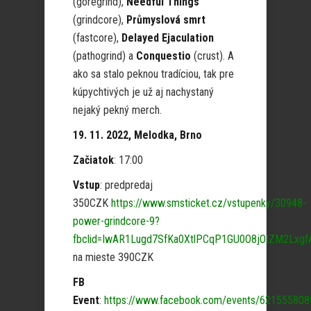
(goregrind),
Needful Things
(grindcore),
Průmyslová smrt
(fastcore),
Delayed Ejaculation
(pathogrind) a
Conquestio
(crust). A
ako sa stalo peknou tradíciou, tak pre
kúpychtivých je už aj nachystaný
nejaký pekný merch.
19. 11. 2022, Melodka, Brno
Začiatok
: 17:00
Vstup
: predpredaj
350CZK
https://www.smsticket.cz/vstupenky/30948-
power-grindcore-9?
fbclid=IwAR1Lugd7SfKa0XtlPCqP1GU0O8jOIZM2Lxgf
na mieste 390CZK
FB
Event
:
https://www.facebook.com/events/62155580