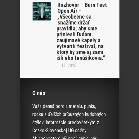
Rozhovor – Burn Fest
Open Air –
„Všeobecne sa
snažíme držať
pravidla, aby sme
priniesli ľudom
zaujímavé kapely a
vytvorili festival, na
ktorý by sme aj sami
išli ako fanúšikovia.“
júl 11, 2025
O nás
Vaša denná porcia metalu, punku,
rocku a ďalších príbuzných hudobných
štýlov. Informácie predovšetkým z
Česko-Slovenskej UG scény.
Ak nechcete o nič prísť, tak si nás