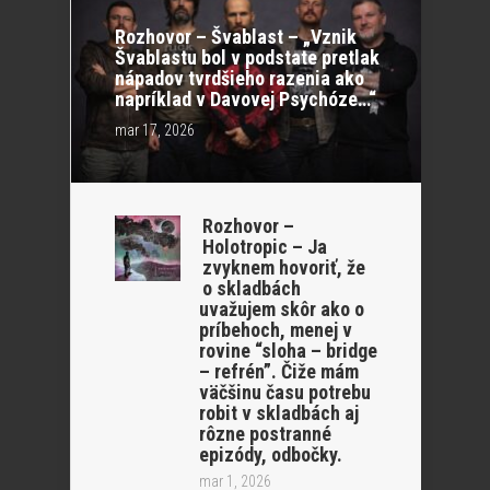
Rozhovor – Švablast – „Vznik
Švablastu bol v podstate pretlak
nápadov tvrdšieho razenia ako
napríklad v Davovej Psychóze…“
mar 17, 2026
Rozhovor –
Holotropic – Ja
zvyknem hovoriť, že
o skladbách
uvažujem skôr ako o
príbehoch, menej v
rovine “sloha – bridge
– refrén”. Čiže mám
väčšinu času potrebu
robit v skladbách aj
rôzne postranné
epizódy, odbočky.
mar 1, 2026