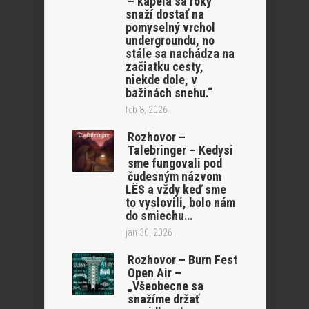
– kapela sa roky
snaží dostať na
pomyselný vrchol
undergroundu, no
stále sa nachádza na
začiatku cesty,
niekde dole, v
bažinách snehu.“
feb 8, 2026
Rozhovor –
Talebringer – Kedysi
sme fungovali pod
čudesným názvom
LËS a vždy keď sme
to vyslovili, bolo nám
do smiechu…
jan 30, 2026
Rozhovor – Burn Fest
Open Air –
„Všeobecne sa
snažíme držať