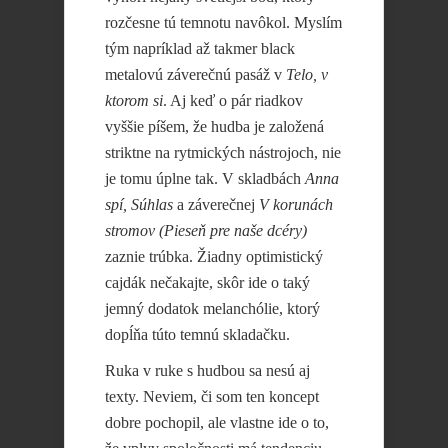
rozčesne tú temnotu navôkol. Myslím
tým napríklad až takmer black
metalovú záverečnú pasáž v
Telo, v
ktorom si
. Aj keď o pár riadkov
vyššie píšem, že hudba je založená
striktne na rytmických nástrojoch, nie
je tomu úplne tak. V skladbách
Anna
spí, Súhlas
a záverečnej
V korunách
stromov (Pieseň pre naše dcéry)
zaznie trúbka. Žiadny optimistický
cajdák nečakajte, skôr ide o taký
jemný dodatok melanchólie, ktorý
dopĺňa túto temnú skladačku.
Ruka v ruke s hudbou sa nesú aj
texty. Neviem, či som ten koncept
dobre pochopil, ale vlastne ide o to,