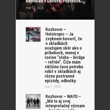
napríklad v Davovej Psychóze…“
mar 17, 2026
Rozhovor –
Holotropic – Ja
zvyknem hovoriť, že
o skladbách
uvažujem skôr ako o
príbehoch, menej v
rovine “sloha – bridge
– refrén”. Čiže mám
väčšinu času potrebu
robit v skladbách aj
rôzne postranné
epizódy, odbočky.
mar 1, 2026
Rozhovor – WAYD –
„Má to aj svoj
interpretačný význam