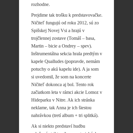
rozhodne.
Prejdime tak trošku k predstavovačke.
Ničiteľ fungujú od roku 2012, sú zo
Spišskej Novej Vsi a hrajú v
trojčlennej zostave (Tomáš – basa,
Martin – bicie a Ondrey – spev).
Inštrumentálna sekcia hrala predtým v
kapele Qualludes (popravde, nemám
potuchy o akú kapelu ide). A ja som
si uvedomil, že som na koncerte
Ničiteľ dokonca aj bol. Tento rok
začiatkom leta v rámci akcie Lomoz v
Hideparku v Nitre. Ak ich stránka
neklame, tak Anna je ich šiestou
nahrávkou (tretí album + tri splitká).
Ak si niekto predstaví hudbu