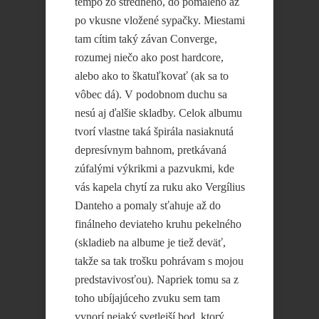
tempo zo stredného, do pomalého až
po vkusne vložené sypačky. Miestami
tam cítim taký závan Converge,
rozumej niečo ako post hardcore,
alebo ako to škatuľkovať (ak sa to
vôbec dá). V podobnom duchu sa
nesú aj ďalšie skladby. Celok albumu
tvorí vlastne taká špirála nasiaknutá
depresívnym bahnom, pretkávaná
zúfalými výkrikmi a pazvukmi, kde
vás kapela chytí za ruku ako Vergílius
Danteho a pomaly sťahuje až do
finálneho deviateho kruhu pekelného
(skladieb na albume je tiež deväť,
takže sa tak trošku pohrávam s mojou
predstavivosťou). Napriek tomu sa z
toho ubíjajúceho zvuku sem tam
vynorí nejaký svetlejší bod, ktorý