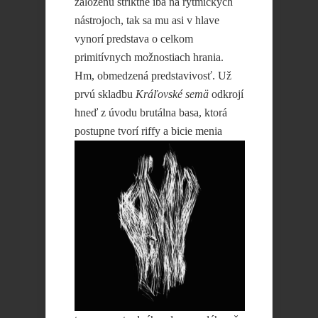
založenú striktne iba na rytmických
nástrojoch, tak sa mu asi v hlave
vynorí predstava o celkom
primitívnych možnostiach hrania.
Hm, obmedzená predstavivosť. Už
prvú skladbu
Kráľovské semä
odkrojí
hneď z úvodu brutálna basa, ktorá
postupne tvorí riffy a bicie menia