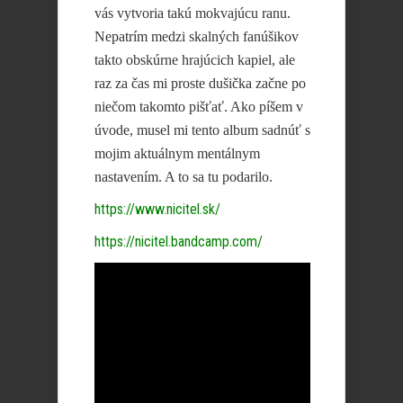
vás vytvoria takú mokvajúcu ranu.
Nepatrím medzi skalných fanúšikov
takto obskúrne hrajúcich kapiel, ale
raz za čas mi proste dušička začne po
niečom takomto pišťať. Ako píšem v
úvode, musel mi tento album sadnúť s
mojim aktuálnym mentálnym
nastavením. A to sa tu podarilo.
https://www.nicitel.sk/
https://nicitel.bandcamp.com/