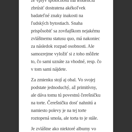
že vplyv spoločnosti má tendenciu
zbrúsiť dostratena akékoľvek
badateľné znaky inakosti na
ľudských bytostiach. Snaha
prispôsobiť sa zovňajškom nejakému
zvláštnemu statusu quo, má nakoniec
za následok rozpad osobnosti. Ale
samozrejme vyložiť si z toho môžete
to, čo sami uznáte za vhodné, resp. čo
v tom sami nájdete.
Za zmienku stojí aj obal. Vo svojej
podstate jednoduchý, až primitívny,
ale dáva tomu tú povestnú čerešničku
na torte. Čerešničku dosť nahnitú a
namiesto polevy je na tej torte
roztopená smola, ale torta to je stále.
Je zvláštne ako niektoré albumy vo