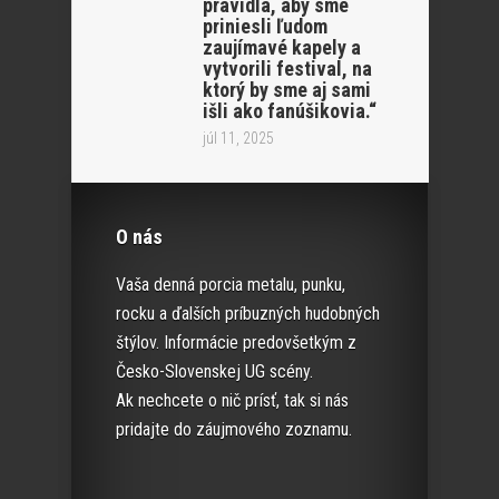
pravidla, aby sme
priniesli ľudom
zaujímavé kapely a
vytvorili festival, na
ktorý by sme aj sami
išli ako fanúšikovia.“
júl 11, 2025
O nás
Vaša denná porcia metalu, punku,
rocku a ďalších príbuzných hudobných
štýlov. Informácie predovšetkým z
Česko-Slovenskej UG scény.
Ak nechcete o nič prísť, tak si nás
pridajte do záujmového zoznamu.