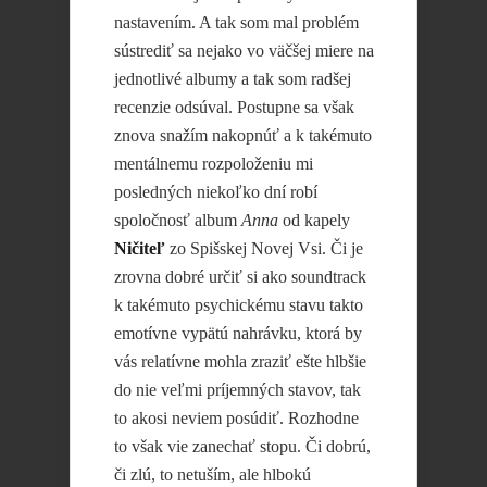
nastavením. A tak som mal problém
sústrediť sa nejako vo väčšej miere na
jednotlivé albumy a tak som radšej
recenzie odsúval. Postupne sa však
znova snažím nakopnúť a k takémuto
mentálnemu rozpoloženiu mi
posledných niekoľko dní robí
spoločnosť album
Anna
od kapely
Ničiteľ
zo Spišskej Novej Vsi. Či je
zrovna dobré určiť si ako soundtrack
k takémuto psychickému stavu takto
emotívne vypätú nahrávku, ktorá by
vás relatívne mohla zraziť ešte hlbšie
do nie veľmi príjemných stavov, tak
to akosi neviem posúdiť. Rozhodne
to však vie zanechať stopu. Či dobrú,
či zlú, to netuším, ale hlbokú