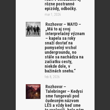
rôzne postranné
epizódy, odbočky.
mar 1, 2026
Rozhovor – WAYD –
„Má to aj svoj
interpretačný význam
– kapela sa roky
snaží dostať na
pomyselný vrchol
undergroundu, no
stále sa nachádza na
začiatku cesty,
niekde dole, v
bažinách snehu.“
feb 8, 2026
Rozhovor –
Talebringer – Kedysi
sme fungovali pod
čudesným názvom
LËS a vždy keď sme
to vyslovili, bolo nám