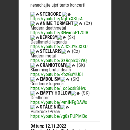
nenechajte ujsť tento koncert!
STERCORE
https://youtu.be/NgftxXStjrA
ANIME TORMENT
(Cz)
Modern deathmetal
https://youtu.be/3NwmcE17Ot8
DEPRESY
(Sk)
Deathmetal legenda
https://youtu.be/ZJX2JYkJXXU
STELLARIS
(Cz)
Modern metal
https://youtu.be/GzRqplxQ2WQ
CRANIOTOMY
(SK)
Slamming brutal death
https://youtu.be/-fozGuYlUOI
EMBOLISM
(SK)
Grindcore legenda
https://youtu.be/_co6cskSHvs
EMPTY HOLLOW
(SK)
Deathcore
https://youtu.be/-vmINFgDAWs
STÁLE NIČ
Punkrock/Praha
https://youtu.be/vg0zPUPMI3o
Dátum: 12.11.2022