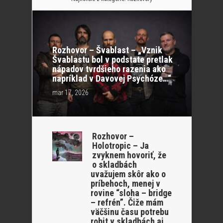
Rozhovor – Švablast – „Vznik
Švablastu bol v podstate pretlak
nápadov tvrdšieho razenia ako
napríklad v Davovej Psychóze…“
mar 17, 2026
Rozhovor –
Holotropic – Ja
zvyknem hovoriť, že
o skladbách
uvažujem skôr ako o
príbehoch, menej v
rovine “sloha – bridge
– refrén”. Čiže mám
väčšinu času potrebu
robit v skladbách aj