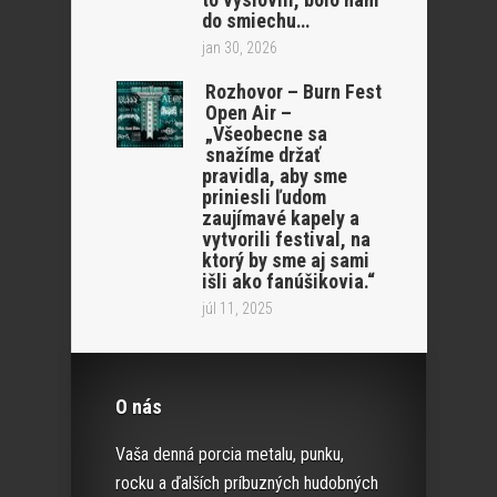
do smiechu…
jan 30, 2026
Rozhovor – Burn Fest
Open Air –
„Všeobecne sa
snažíme držať
pravidla, aby sme
priniesli ľudom
zaujímavé kapely a
vytvorili festival, na
ktorý by sme aj sami
išli ako fanúšikovia.“
júl 11, 2025
O nás
Vaša denná porcia metalu, punku,
rocku a ďalších príbuzných hudobných