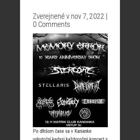
Zverejnené v nov 7, 2022 |
0 Comments
Po dlhšom čase sa v Kanianke
uskutoční kedysi každoročný koncert s