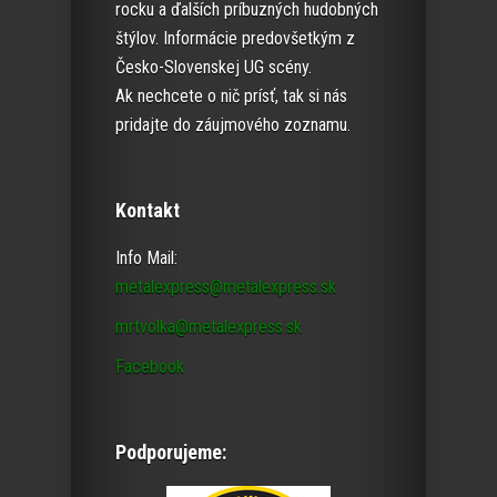
rocku a ďalších príbuzných hudobných
štýlov. Informácie predovšetkým z
Česko-Slovenskej UG scény.
Ak nechcete o nič prísť, tak si nás
pridajte do záujmového zoznamu.
Kontakt
Info Mail:
metalexpress@metalexpress.sk
mrtvolka@metalexpress.sk
Facebook
Podporujeme: