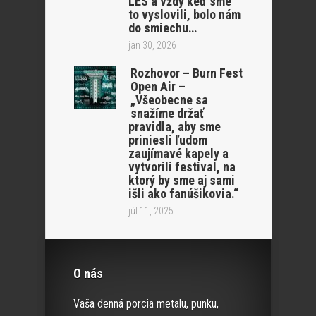
LËS a vždy keď sme
to vyslovili, bolo nám
do smiechu…
jan 30, 2026
Rozhovor – Burn Fest
Open Air –
„Všeobecne sa
snažíme držať
pravidla, aby sme
priniesli ľudom
zaujímavé kapely a
vytvorili festival, na
ktorý by sme aj sami
išli ako fanúšikovia.“
júl 11, 2025
O nás
Vaša denná porcia metalu, punku,