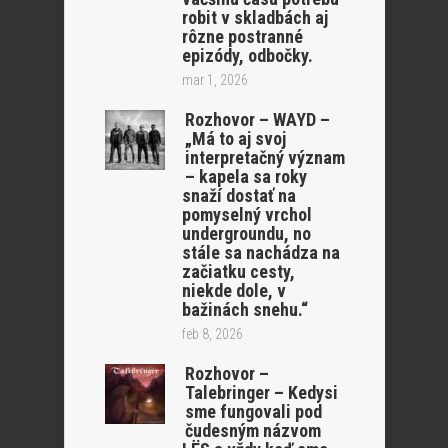
robit v skladbách aj
rôzne postranné
epizódy, odbočky.
mar 1, 2026
Rozhovor – WAYD –
„Má to aj svoj
interpretačný význam
– kapela sa roky
snaží dostať na
pomyselný vrchol
undergroundu, no
stále sa nachádza na
začiatku cesty,
niekde dole, v
bažinách snehu.“
feb 8, 2026
Rozhovor –
Talebringer – Kedysi
sme fungovali pod
čudesným názvom