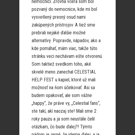
nemocnici. Zrovna včera som bol
pozvaný do nemocnice, kde mi bol
vysvetlený presný osud nami
zakúpených prístrojov. A tiež sme
prebrali nejaké ďalšie možné
alternatívy. Popravde, nápadov, ako a
kde pomáhať, mám viac, takže túto
stránku veci nechávam ešte otvorenú.
Som taktiež svedkom toho, aké
skvelé meno zanechal CELESTIAL
HELP FEST u kapiel, ktoré už mali
možnosť na ňom účinkovať. Asi sa
budem opakovať, ale som vážne
„happy“, že práve vy, „Celestial fans“,
ste takí, akí naozaj ste! Mali sme 2
roky pauzu a ja som neustále čelil
otázkam, čo bude ďalej?! Týmto
pádom je jasné, že ideme ďalej, a ja