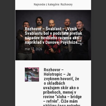
Najnovšie z kategórie:
Rozhovory
Rozhovor – Švablast – „Vznik
Švablastu bol v podstate pretlak
nápadov tvrdšieho razenia ako
napríklad v Davovej Psychóze…“
mar 17, 2026
Rozhovor –
Holotropic – Ja
zvyknem hovoriť, že
o skladbách
uvažujem skôr ako o
príbehoch, menej v
rovine “sloha – bridge
– refrén”. Čiže mám
väčšinu času potrebu