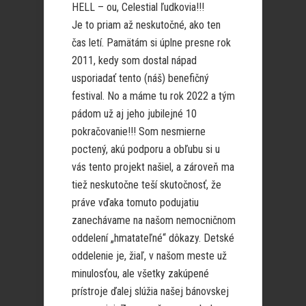
HELL – ou, Celestial ľudkovia!!!
Je to priam až neskutočné, ako ten
čas letí. Pamätám si úplne presne rok
2011, kedy som dostal nápad
usporiadať tento (náš) benefičný
festival. No a máme tu rok 2022 a tým
pádom už aj jeho jubilejné 10
pokračovanie!!! Som nesmierne
poctený, akú podporu a obľubu si u
vás tento projekt našiel, a zároveň ma
tiež neskutočne teší skutočnosť, že
práve vďaka tomuto podujatiu
zanechávame na našom nemocničnom
oddelení „hmatateľné“ dôkazy. Detské
oddelenie je, žiaľ, v našom meste už
minulosťou, ale všetky zakúpené
prístroje ďalej slúžia našej bánovskej