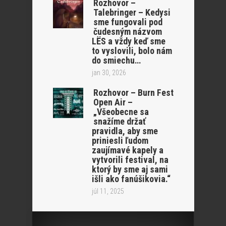
Rozhovor –
Talebringer – Kedysi
sme fungovali pod
čudesným názvom
LËS a vždy keď sme
to vyslovili, bolo nám
do smiechu…
jan 30, 2026
Rozhovor – Burn Fest
Open Air –
„Všeobecne sa
snažíme držať
pravidla, aby sme
priniesli ľudom
zaujímavé kapely a
vytvorili festival, na
ktorý by sme aj sami
išli ako fanúšikovia.“
júl 11, 2025