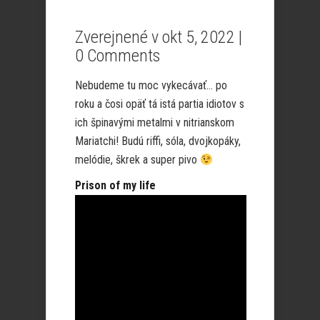
Zverejnené v okt 5, 2022 |
0 Comments
Nebudeme tu moc vykecávať… po
roku a čosi opäť tá istá partia idiotov s
ich špinavými metalmi v nitrianskom
Mariatchi! Budú riffi, sóla, dvojkopáky,
melódie, škrek a super pivo
Prison of my life