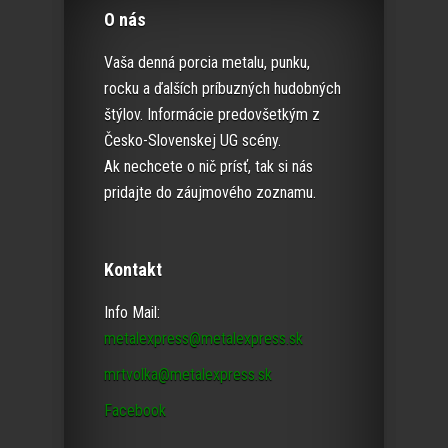
O nás
Vaša denná porcia metalu, punku,
rocku a ďalších príbuzných hudobných
štýlov. Informácie predovšetkým z
Česko-Slovenskej UG scény.
Ak nechcete o nič prísť, tak si nás
pridajte do záujmového zoznamu.
Kontakt
Info Mail:
metalexpress@metalexpress.sk
mrtvolka@metalexpress.sk
Facebook