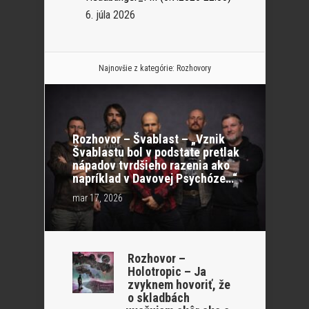
6. júla 2026
Najnovšie z kategórie:
Rozhovory
Rozhovor – Švablast – „Vznik
Švablastu bol v podstate pretlak
nápadov tvrdšieho razenia ako
napríklad v Davovej Psychóze…“
mar 17, 2026
Rozhovor –
Holotropic – Ja
zvyknem hovoriť, že
o skladbách