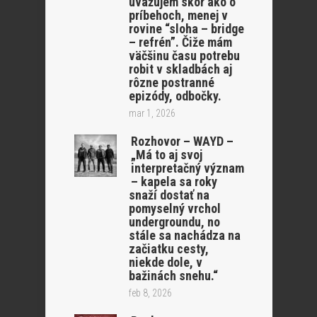
uvažujem skôr ako o
príbehoch, menej v
rovine “sloha – bridge
– refrén”. Čiže mám
väčšinu času potrebu
robit v skladbách aj
rôzne postranné
epizódy, odbočky.
mar 1, 2026
Rozhovor – WAYD –
„Má to aj svoj
interpretačný význam
– kapela sa roky
snaží dostať na
pomyselný vrchol
undergroundu, no
stále sa nachádza na
začiatku cesty,
niekde dole, v
bažinách snehu.“
feb 8, 2026