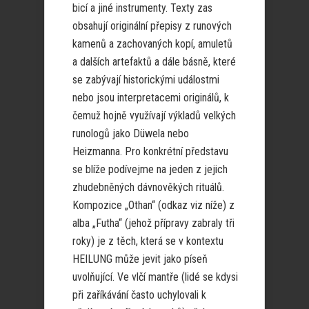
bicí a jiné instrumenty. Texty zas
obsahují originální přepisy z runových
kamenů a zachovaných kopí, amuletů
a dalších artefaktů a dále básně, které
se zabývají historickými událostmi
nebo jsou interpretacemi originálů, k
čemuž hojně využívají výkladů velkých
runologů jako Düwela nebo
Heizmanna. Pro konkrétní představu
se blíže podívejme na jeden z jejich
zhudebněných dávnověkých rituálů.
Kompozice „Othan“ (odkaz viz níže) z
alba „Futha“ (jehož přípravy zabraly tři
roky) je z těch, která se v kontextu
HEILUNG může jevit jako píseň
uvolňující. Ve vlčí mantře (lidé se kdysi
při zaříkávání často uchylovali k