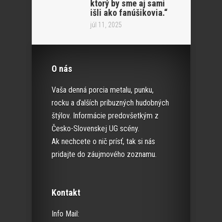
ktorý by sme aj sami
išli ako fanúšikovia.“
júl 11, 2025
O nás
Vaša denná porcia metalu, punku,
rocku a ďalších príbuzných hudobných
štýlov. Informácie predovšetkým z
Česko-Slovenskej UG scény.
Ak nechcete o nič prísť, tak si nás
pridajte do záujmového zoznamu.
Kontakt
Info Mail: