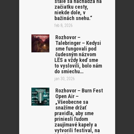
stále sa nachádza na
začiatku cesty,
niekde dole, v
bažinách snehu.“
feb 8, 2026
Rozhovor –
Talebringer – Kedysi
sme fungovali pod
čudesným názvom
LËS a vždy keď sme
to vyslovili, bolo nám
do smiechu…
jan 30, 2026
Rozhovor – Burn Fest
Open Air –
„Všeobecne sa
snažíme držať
pravidla, aby sme
priniesli ľudom
zaujímavé kapely a
vytvorili festival, na