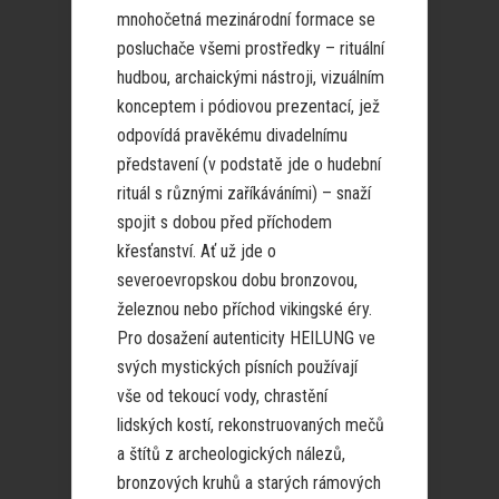
mnohočetná mezinárodní formace se
posluchače všemi prostředky – rituální
hudbou, archaickými nástroji, vizuálním
konceptem i pódiovou prezentací, jež
odpovídá pravěkému divadelnímu
představení (v podstatě jde o hudební
rituál s různými zaříkáváními) – snaží
spojit s dobou před příchodem
křesťanství. Ať už jde o
severoevropskou dobu bronzovou,
železnou nebo příchod vikingské éry.
Pro dosažení autenticity HEILUNG ve
svých mystických písních používají
vše od tekoucí vody, chrastění
lidských kostí, rekonstruovaných mečů
a štítů z archeologických nálezů,
bronzových kruhů a starých rámových