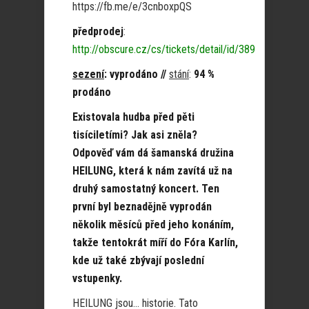
https://fb.me/e/3cnboxpQS
předprodej
:
http://obscure.cz/cs/tickets/detail/id/389
sezení
: vyprodáno //
stání
:
94 %
prodáno
Existovala hudba před pěti
tisíciletími? Jak asi zněla?
Odpověď vám dá š
amanská družina
HEILUNG, která
k nám
zavítá
už
na
druhý samostatný
koncert.
Ten
první byl beznadějně vyprodán
několik
měsíců před jeho konáním,
takže tentokrát míří do Fóra Karlín,
kde už také zbývají poslední
vstupenky.
HEILUNG jsou… historie. Tato