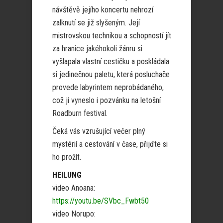
návštěvě jejího koncertu nehrozí
zalknutí se již slyšeným. Její
mistrovskou technikou a schopností jít
za hranice jakéhokoli žánru si
vyšlapala vlastní cestičku a poskládala
si jedinečnou paletu, která posluchače
provede labyrintem neprobádaného,
což ji vyneslo i pozvánku na letošní
Roadburn festival.
Čeká vás vzrušující večer plný
mystérií a cestování v čase, přijďte si
ho prožít.
HEILUNG
video Anoana:
https://youtu.be/SVbc_Fwbt50
video Norupo: