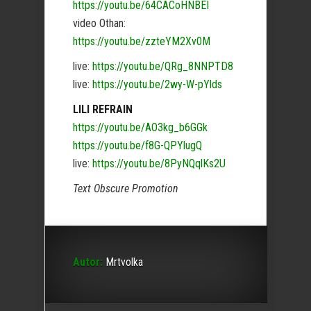
https://youtu.be/64CACoHNBEI
video Othan:
https://youtu.be/zzteYM2Xv0M
live:
https://youtu.be/QRg_8NNPTD8
live:
https://youtu.be/2wy-W-pYlds
LILI REFRAIN
https://youtu.be/AO3kg_b6GGk
https://youtu.be/f8G-QPYlugQ
live:
https://youtu.be/8PyNQqlKs2U
Text Obscure Promotion
Autor:
Mrtvolka