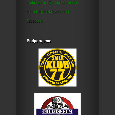
metalexpress@metalexpress.sk
mrtvolka@metalexpress.sk
Facebook
Podporujeme: