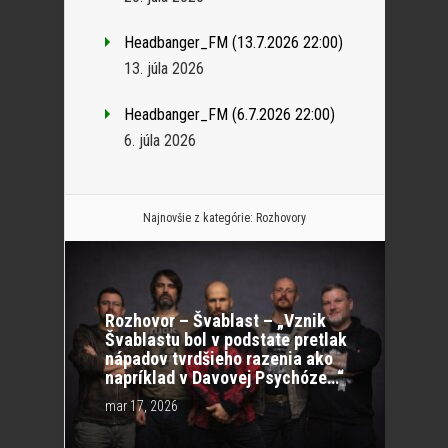
Headbanger_FM (13.7.2026 22:00)
13. júla 2026
Headbanger_FM (6.7.2026 22:00)
6. júla 2026
Najnovšie z kategórie:
Rozhovory
Rozhovor – Švablast – „Vznik
Švablastu bol v podstate pretlak
nápadov tvrdšieho razenia ako
napríklad v Davovej Psychóze…“
mar 17, 2026