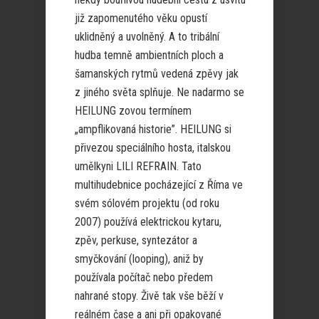
již zapomenutého věku opustí
uklidněný a uvolněný. A to tribální
hudba temně ambientních ploch a
šamanských rytmů vedená zpěvy jak
z jiného světa splňuje. Ne nadarmo se
HEILUNG zovou termínem
„ampflikovaná historie”. HEILUNG si
přivezou speciálního hosta, italskou
umělkyni LILI REFRAIN. Tato
multihudebnice pocházející z Říma ve
svém sólovém projektu (od roku
2007) používá elektrickou kytaru,
zpěv, perkuse, syntezátor a
smyčkování (looping), aniž by
používala počítač nebo předem
nahrané stopy. Živě tak vše běží v
reálném čase a ani při opakované