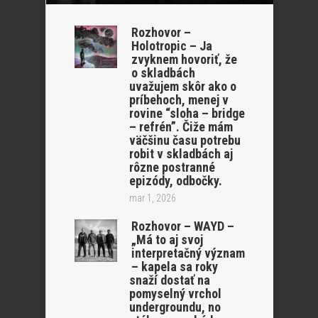
Rozhovor –
Holotropic – Ja
zvyknem hovoriť, že
o skladbách
uvažujem skôr ako o
príbehoch, menej v
rovine “sloha – bridge
– refrén”. Čiže mám
väčšinu času potrebu
robit v skladbách aj
rôzne postranné
epizódy, odbočky.
mar 1, 2026
Rozhovor – WAYD –
„Má to aj svoj
interpretačný význam
– kapela sa roky
snaží dostať na
pomyselný vrchol
undergroundu, no