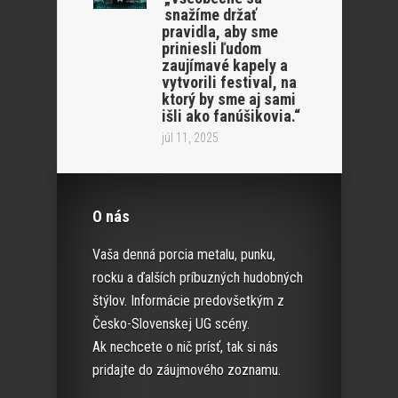
snažíme držať
pravidla, aby sme
priniesli ľudom
zaujímavé kapely a
vytvorili festival, na
ktorý by sme aj sami
išli ako fanúšikovia.“
júl 11, 2025
O nás
Vaša denná porcia metalu, punku,
rocku a ďalších príbuzných hudobných
štýlov. Informácie predovšetkým z
Česko-Slovenskej UG scény.
Ak nechcete o nič prísť, tak si nás
pridajte do záujmového zoznamu.