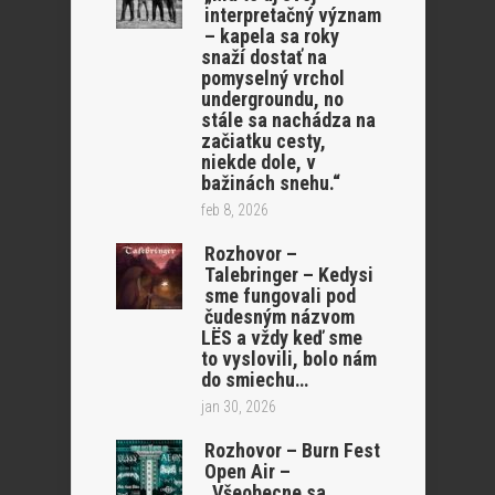
interpretačný význam
– kapela sa roky
snaží dostať na
pomyselný vrchol
undergroundu, no
stále sa nachádza na
začiatku cesty,
niekde dole, v
bažinách snehu.“
feb 8, 2026
Rozhovor –
Talebringer – Kedysi
sme fungovali pod
čudesným názvom
LËS a vždy keď sme
to vyslovili, bolo nám
do smiechu…
jan 30, 2026
Rozhovor – Burn Fest
Open Air –
„Všeobecne sa