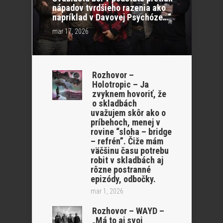
nápadov tvrdšieho razenia ako
napríklad v Davovej Psychóze…“
mar 17, 2026
Rozhovor –
Holotropic – Ja
zvyknem hovoriť, že
o skladbách
uvažujem skôr ako o
príbehoch, menej v
rovine “sloha – bridge
– refrén”. Čiže mám
väčšinu času potrebu
robit v skladbách aj
rôzne postranné
epizódy, odbočky.
mar 1, 2026
Rozhovor – WAYD –
„Má to aj svoj