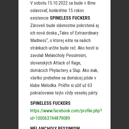
V sobotu 15.10.2022 sa bude v Brne
oslavovať, konkrétne 15 rokov
existencie
SPINELESS FUCKERS
.
Zároveň bude slávnostne pokrstená aj
ich nová doska „Tales of Extraordinary
Madness“, o ktorej ešte na našich
stránkach určite bude reč. Ako hostí si
zavolali Melancholy Pessimism,
slovenských Attack of Rage,
domácich Phylactery a Slup. Ako inak,
všetko prebehne na domácej pôde v
klube Melodka. Príďte si užiť už 63
pokračovanie tejto vždy veselej párty.
SPINELESS FUCKERS
https://www.facebook.com/profile.php?
id=100063744879089
MELANCHOLY PESSIMISM