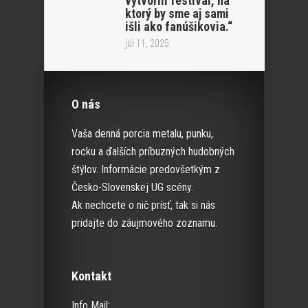
vytvorili festival, na
ktorý by sme aj sami
išli ako fanúšikovia.“
júl 11, 2025
O nás
Vaša denná porcia metalu, punku,
rocku a ďalších príbuzných hudobných
štýlov. Informácie predovšetkým z
Česko-Slovenskej UG scény.
Ak nechcete o nič prísť, tak si nás
pridajte do záujmového zoznamu.
Kontakt
Info Mail: