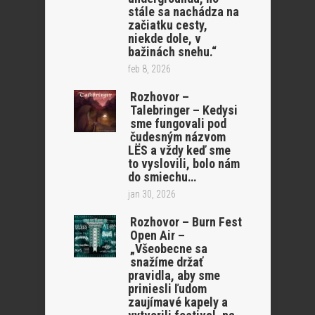
stále sa nachádza na
začiatku cesty,
niekde dole, v
bažinách snehu.“
feb 8, 2026
Rozhovor –
Talebringer – Kedysi
sme fungovali pod
čudesným názvom
LËS a vždy keď sme
to vyslovili, bolo nám
do smiechu…
jan 30, 2026
Rozhovor – Burn Fest
Open Air –
„Všeobecne sa
snažíme držať
pravidla, aby sme
priniesli ľudom
zaujímavé kapely a