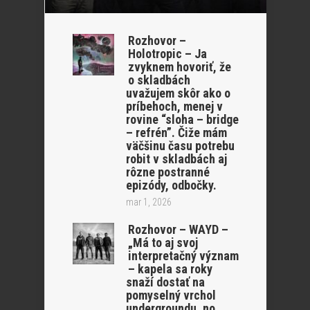
Rozhovor –
Holotropic – Ja
zvyknem hovoriť, že
o skladbách
uvažujem skôr ako o
príbehoch, menej v
rovine “sloha – bridge
– refrén”. Čiže mám
väčšinu času potrebu
robit v skladbách aj
rôzne postranné
epizódy, odbočky.
mar 1, 2026
Rozhovor – WAYD –
„Má to aj svoj
interpretačný význam
– kapela sa roky
snaží dostať na
pomyselný vrchol
undergroundu, no