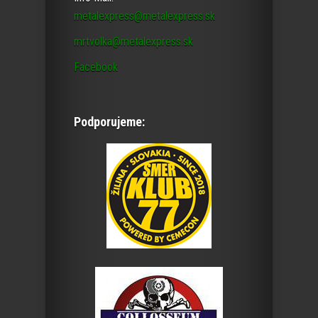
metalexpress@metalexpress.sk
mrtvolka@metalexpress.sk
Facebook
Podporujeme: