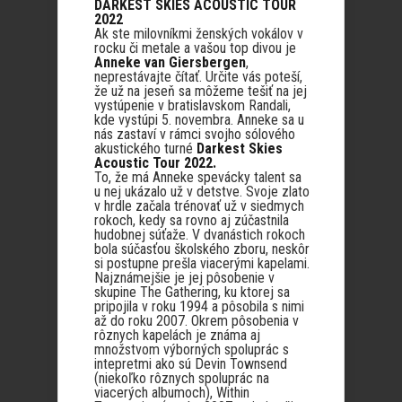
DARKEST SKIES ACOUSTIC TOUR
2022
Ak ste milovníkmi ženských vokálov v
rocku či metale a vašou top divou je
Anneke van Giersbergen
,
neprestávajte čítať. Určite vás poteší,
že už na jeseň sa môžeme tešiť na jej
vystúpenie v bratislavskom Randali,
kde vystúpi 5. novembra. Anneke sa u
nás zastaví v rámci svojho sólového
akustického turné
Darkest Skies
Acoustic Tour 2022.
To, že má Anneke spevácky talent sa
u nej ukázalo už v detstve. Svoje zlato
v hrdle začala trénovať už v siedmych
rokoch, kedy sa rovno aj zúčastnila
hudobnej súťaže. V dvanástich rokoch
bola súčasťou školského zboru, neskôr
si postupne prešla viacerými kapelami.
Najznámejšie je jej pôsobenie v
skupine The Gathering, ku ktorej sa
pripojila v roku 1994 a pôsobila s nimi
až do roku 2007. Okrem pôsobenia v
rôznych kapelách je známa aj
množstvom výborných spoluprác s
intepretmi ako sú Devin Townsend
(niekoľko rôznych spoluprác na
viacerých albumoch), Within