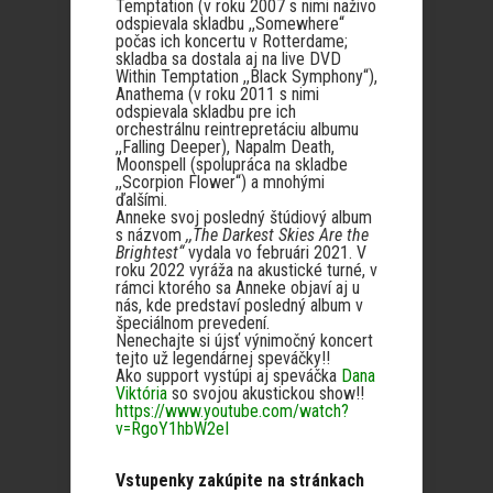
Temptation (v roku 2007 s nimi naživo
odspievala skladbu ,,Somewhere“
počas ich koncertu v Rotterdame;
skladba sa dostala aj na live DVD
Within Temptation ,,Black Symphony“),
Anathema (v roku 2011 s nimi
odspievala skladbu pre ich
orchestrálnu reintrepretáciu albumu
,,Falling Deeper), Napalm Death,
Moonspell (spolupráca na skladbe
,,Scorpion Flower“) a mnohými
ďalšími.
Anneke svoj posledný štúdiový album
s názvom
,,The Darkest Skies Are the
Brightest“
vydala vo februári 2021. V
roku 2022 vyráža na akustické turné, v
rámci ktorého sa Anneke objaví aj u
nás, kde predstaví posledný album v
špeciálnom prevedení.
Nenechajte si újsť výnimočný koncert
tejto už legendárnej speváčky!!
Ako support vystúpi aj speváčka
Dana
Viktória
so svojou akustickou show!!
https://www.youtube.com/watch?
v=RgoY1hbW2eI
Vstupenky zakúpite na stránkach