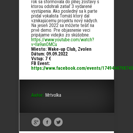
rok sa sformovala do plnej zostavy s
ktorou odohrali zatiaľ 3 vydarené
vystúpenia. Ako posledný sa k parte
pridal vokalista Tomáš ktorý dal
vznikajúcemu projektu nový nádych.
Na jeseň 2022 sa môžete tešiť na
prvé demo. Pre objasnenie veci
pripájame videjko zo skúšobne.
https://www.youtube.com/watch?
v=lIa9anOMCu
Miesto: Wake-up Club, Zvolen
Dátum: 09.09.2022
Vstup: 7 €
FB Event:
https://www.facebook.com/events/1749444798743
Autor:
Mrtvolka