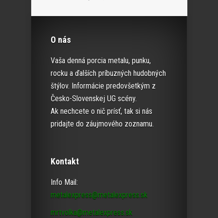
O nás
Vaša denná porcia metalu, punku,
rocku a ďalších príbuzných hudobných
štýlov. Informácie predovšetkým z
Česko-Slovenskej UG scény.
Ak nechcete o nič prísť, tak si nás
pridajte do záujmového zoznamu.
Kontakt
Info Mail:
metalexpress@metalexpress.sk
mrtvolka@metalexpress.sk