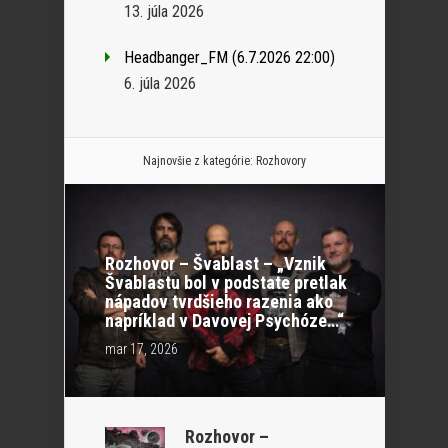
13. júla 2026
Headbanger_FM (6.7.2026 22:00)
6. júla 2026
Najnovšie z kategórie:
Rozhovory
Rozhovor – Švablast – „Vznik
Švablastu bol v podstate pretlak
nápadov tvrdšieho razenia ako
napríklad v Davovej Psychóze…“
mar 17, 2026
Rozhovor –