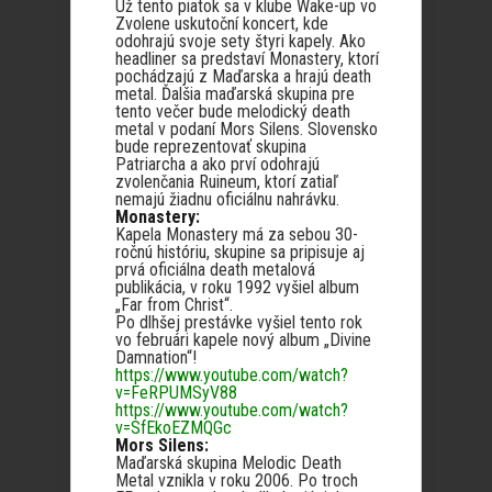
Už tento piatok sa v klube Wake-up vo
Zvolene uskutoční koncert, kde
odohrajú svoje sety štyri kapely. Ako
headliner sa predstaví Monastery, ktorí
pochádzajú z Maďarska a hrajú death
metal. Ďalšia maďarská skupina pre
tento večer bude melodický death
metal v podaní Mors Silens. Slovensko
bude reprezentovať skupina
Patriarcha a ako prví odohrajú
zvolenčania Ruineum, ktorí zatiaľ
nemajú žiadnu oficiálnu nahrávku.
Monastery:
Kapela Monastery má za sebou 30-
ročnú históriu, skupine sa pripisuje aj
prvá oficiálna death metalová
publikácia, v roku 1992 vyšiel album
„Far from Christ“.
Po dlhšej prestávke vyšiel tento rok
vo februári kapele nový album „Divine
Damnation“!
https://www.youtube.com/watch?
v=FeRPUMSyV88
https://www.youtube.com/watch?
v=SfEkoEZMQGc
Mors Silens:
Maďarská skupina Melodic Death
Metal vznikla v roku 2006. Po troch