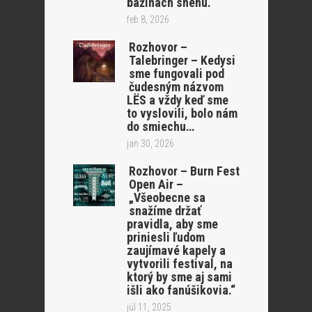
bažinách snehu.“
feb 8, 2026
Rozhovor –
Talebringer – Kedysi
sme fungovali pod
čudesným názvom
LËS a vždy keď sme
to vyslovili, bolo nám
do smiechu…
jan 30, 2026
Rozhovor – Burn Fest
Open Air –
„Všeobecne sa
snažíme držať
pravidla, aby sme
priniesli ľudom
zaujímavé kapely a
vytvorili festival, na
ktorý by sme aj sami
išli ako fanúšikovia.“
júl 11, 2025