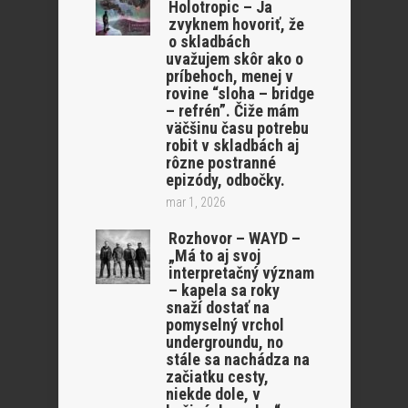
Holotropic – Ja
zvyknem hovoriť, že
o skladbách
uvažujem skôr ako o
príbehoch, menej v
rovine “sloha – bridge
– refrén”. Čiže mám
väčšinu času potrebu
robit v skladbách aj
rôzne postranné
epizódy, odbočky.
mar 1, 2026
Rozhovor – WAYD –
„Má to aj svoj
interpretačný význam
– kapela sa roky
snaží dostať na
pomyselný vrchol
undergroundu, no
stále sa nachádza na
začiatku cesty,
niekde dole, v