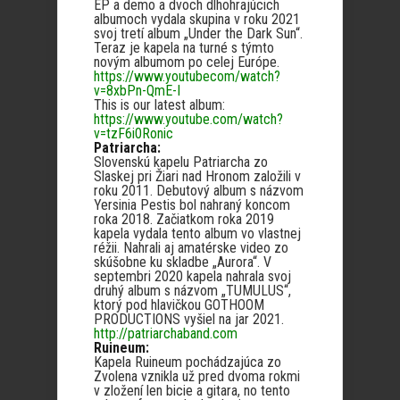
EP a demo a dvoch dlhohrajúcich
albumoch vydala skupina v roku 2021
svoj tretí album „Under the Dark Sun“.
Teraz je kapela na turné s týmto
novým albumom po celej Európe.
https://www.youtubecom/watch?
v=8xbPn-QmE-I
This is our latest album:
https://www.youtube.com/watch?
v=tzF6i0Ronic
Patriarcha:
Slovenskú kapelu Patriarcha zo
Slaskej pri Žiari nad Hronom založili v
roku 2011. Debutový album s názvom
Yersinia Pestis bol nahraný koncom
roka 2018. Začiatkom roka 2019
kapela vydala tento album vo vlastnej
réžii. Nahrali aj amatérske video zo
skúšobne ku skladbe „Aurora“. V
septembri 2020 kapela nahrala svoj
druhý album s názvom „TUMULUS“,
ktorý pod hlavičkou GOTHOOM
PRODUCTIONS vyšiel na jar 2021.
http://patriarchaband.com
Ruineum:
Kapela Ruineum pochádzajúca zo
Zvolena vznikla už pred dvoma rokmi
v zložení len bicie a gitara, no tento