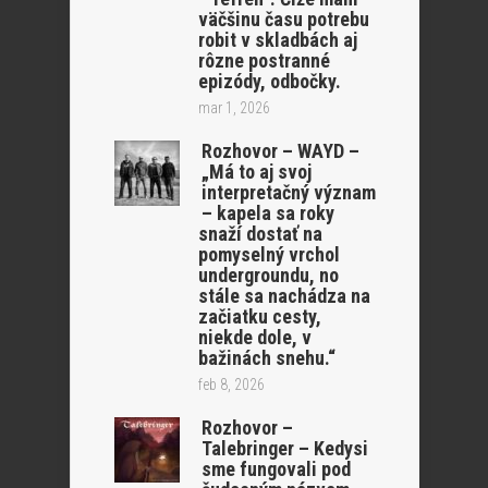
väčšinu času potrebu
robit v skladbách aj
rôzne postranné
epizódy, odbočky.
mar 1, 2026
Rozhovor – WAYD –
„Má to aj svoj
interpretačný význam
– kapela sa roky
snaží dostať na
pomyselný vrchol
undergroundu, no
stále sa nachádza na
začiatku cesty,
niekde dole, v
bažinách snehu.“
feb 8, 2026
Rozhovor –
Talebringer – Kedysi
sme fungovali pod