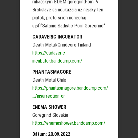
rúhačským BDSM goregrind-om. V
Bratislave sa neukázala už nejaký ten
piatok, preto si ich nenechaj
ujsť!“Satanic Sadistic Porn Goregrind“
CADAVERIC INCUBATOR
Death Metal/Grindcore Finland
https://cadaveric-
incubator.bandcamp.com/
PHANTASMAGORE
Death Metal Chile
https://phantasmagore.bandcamp.com/
…/insurrection-or…
ENEMA SHOWER
Goregrind Slovakia
https://enemashower.bandcamp.com/
Dátum: 20.09.2022