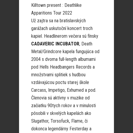
Killtown present : Deathlike
Apparitions Tour 2022
Už zajtra sa na bratislavských
garážach uskutoční koncert troch
kapiel. Headlinerom večera sú fínsky
CADAVERIC INCUBATOR
, Death
Metal/Grindcore kapela fungujúca od
2004 s dvoma full-length albumami
pod Hells Headbangers Records a
množstvami splitiek s hudbou
vzdávajúcou poctu starej škole
Carcass, Impetigo, Exhumed a pod.
Členovia sú aktívny v muzike od
začiatku 90tych rokov a v minulosti
pôsobili v skvelých kapelách ako
Slugathor, Torsofuck, Flame, či
dokonca legendárny Festerday a