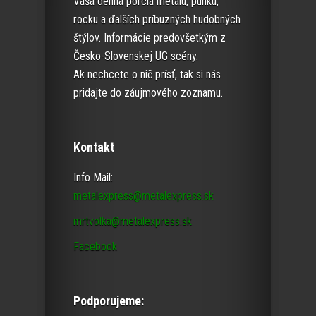
Vaša denná porcia metalu, punku,
rocku a ďalších príbuzných hudobných
štýlov. Informácie predovšetkým z
Česko-Slovenskej UG scény.
Ak nechcete o nič prísť, tak si nás
pridajte do záujmového zoznamu.
Kontakt
Info Mail:
metalexpress@metalexpress.sk
mrtvolka@metalexpress.sk
Facebook
Podporujeme: