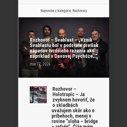
Najnovšie z kategórie:
Rozhovory
Rozhovor – Švablast – „Vznik
Švablastu bol v podstate pretlak
nápadov tvrdšieho razenia ako
napríklad v Davovej Psychóze…“
mar 17, 2026
Rozhovor –
Holotropic – Ja
zvyknem hovoriť, že
o skladbách
uvažujem skôr ako o
príbehoch, menej v
rovine “sloha – bridge
– refrén”. Čiže mám