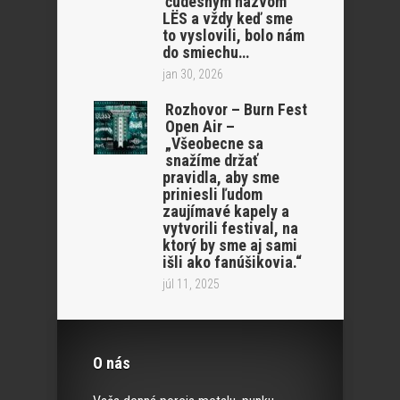
čudesným názvom
LËS a vždy keď sme
to vyslovili, bolo nám
do smiechu…
jan 30, 2026
Rozhovor – Burn Fest
Open Air –
„Všeobecne sa
snažíme držať
pravidla, aby sme
priniesli ľudom
zaujímavé kapely a
vytvorili festival, na
ktorý by sme aj sami
išli ako fanúšikovia.“
júl 11, 2025
O nás