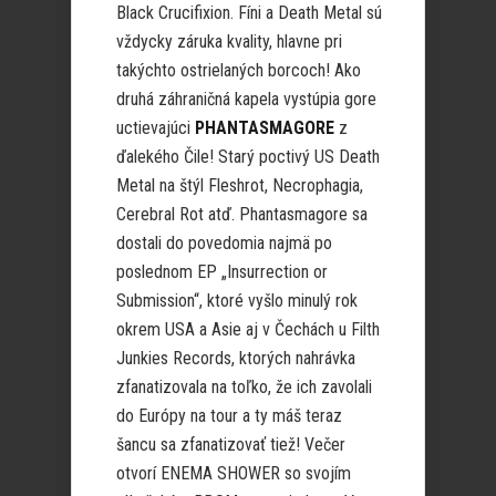
Black Crucifixion. Fíni a Death Metal sú
vždycky záruka kvality, hlavne pri
takýchto ostrielaných borcoch! Ako
druhá záhraničná kapela vystúpia gore
uctievajúci
PHANTASMAGORE
z
ďalekého Čile! Starý poctivý US Death
Metal na štýl Fleshrot, Necrophagia,
Cerebral Rot atď. Phantasmagore sa
dostali do povedomia najmä po
poslednom EP „Insurrection or
Submission“, ktoré vyšlo minulý rok
okrem USA a Asie aj v Čechách u Filth
Junkies Records, ktorých nahrávka
zfanatizovala na toľko, že ich zavolali
do Európy na tour a ty máš teraz
šancu sa zfanatizovať tiež! Večer
otvorí ENEMA SHOWER so svojím