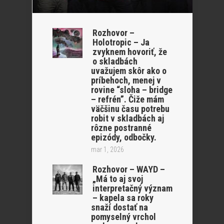
Rozhovor –
Holotropic – Ja
zvyknem hovoriť, že
o skladbách
uvažujem skôr ako o
príbehoch, menej v
rovine “sloha – bridge
– refrén”. Čiže mám
väčšinu času potrebu
robit v skladbách aj
rôzne postranné
epizódy, odbočky.
mar 1, 2026
Rozhovor – WAYD –
„Má to aj svoj
interpretačný význam
– kapela sa roky
snaží dostať na
pomyselný vrchol