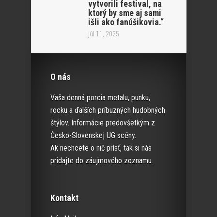
vytvorili festival, na
ktorý by sme aj sami
išli ako fanúšikovia.“
júl 11, 2025
O nás
Vaša denná porcia metalu, punku,
rocku a ďalších príbuzných hudobných
štýlov. Informácie predovšetkým z
Česko-Slovenskej UG scény.
Ak nechcete o nič prísť, tak si nás
pridajte do záujmového zoznamu.
Kontakt