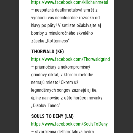
https://www.facebook.com/killchainmetal
– nespútaná deathmetalová smršť z
východu vás nemilosrdne rozseká od
hlavy po päty! V setliste očakávajte aj
bomby z minuloročného skvelého
záseku „Rottenness“
THORWALD (KE)
https://www.facebook.com/Thorwaldgrind
– priamočiary a nekompromisný
grindový diktát, v ktorom melódie
nemajú miesto! Okrem už
legendárnych songov zaznejú aj tie,
úplne najnovšie z ešte horúcej novinky
„Diablov Tanec“
SOULS TO DENY (LM)
https://www.facebook.com/SoulsToDeny
– štvorčlenná dethmetalová hydra,