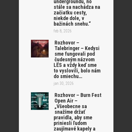
undergroundu, no
stále sa nachádza na
začiatku cesty,
niekde dole, v
bažinách snehu.“
feb 8, 2026
Rozhovor –
Talebringer – Kedysi
sme fungovali pod
čudesným názvom
LËS a vždy keď sme
to vyslovili, bolo nám
do smiechu…
jan 30, 2026
Rozhovor – Burn Fest
Open Air –
„Všeobecne sa
snažíme držať
pravidla, aby sme
priniesli ľudom
zaujímavé kapely a