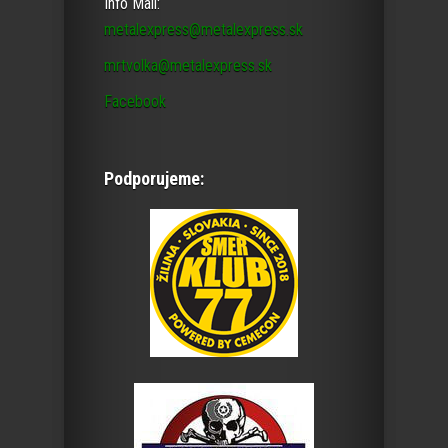
Info Mail:
metalexpress@metalexpress.sk
mrtvolka@metalexpress.sk
Facebook
Podporujeme: