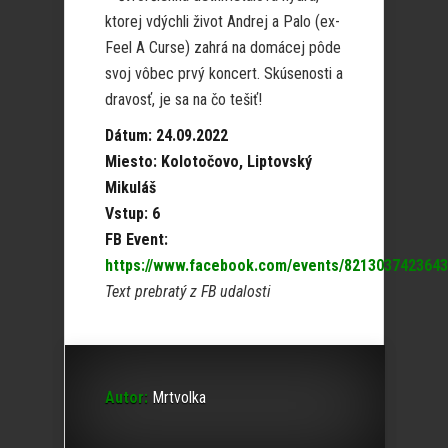
ktorej vdýchli život Andrej a Palo (ex-
Feel A Curse) zahrá na domácej pôde
svoj vôbec prvý koncert. Skúsenosti a
dravosť, je sa na čo tešiť!
Dátum: 24.09.2022
Miesto: Kolotočovo, Liptovský
Mikuláš
Vstup: 6
FB Event:
https://www.facebook.com/events/821303742364
Text prebratý z FB udalosti
Autor:
Mrtvolka