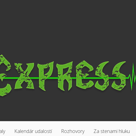
aly
Kalendár udalostí
Rozhovory
Za stenami hluku