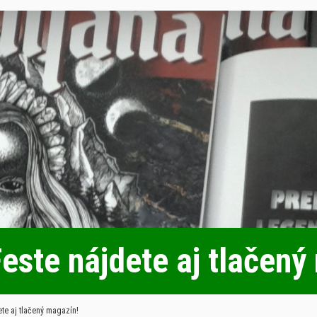
ste nájdete aj tlačený
te aj tlačený magazín!