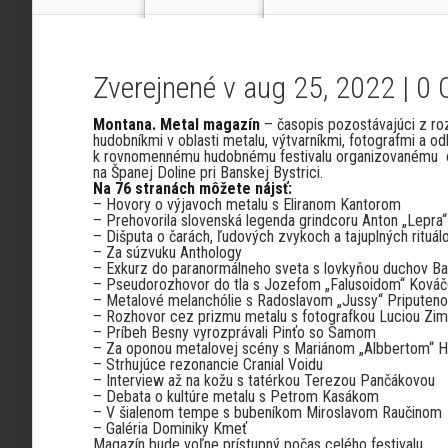
Zverejnené v aug 25, 2022 |
0 
Montana. Metal magazín
– časopis pozostávajúci z r
hudobníkmi v oblasti metalu, výtvarníkmi, fotografmi a od
k rovnomennému hudobnému festivalu organizovanému o
na Španej Doline pri Banskej Bystrici.
Na 76 stranách môžete nájsť:
– Hovory o výjavoch metalu s Eliranom Kantorom
– Prehovorila slovenská legenda grindcoru Anton „Lepra
– Dišputa o čarách, ľudových zvykoch a tajuplných rituá
– Za súzvuku Anthology
– Exkurz do paranormálneho sveta s lovkyňou duchov B
– Pseudorozhovor do tla s Jozefom „Falusoidom“ Ková
– Metalové melanchólie s Radoslavom „Jussy“ Priputen
– Rozhovor cez prizmu metalu s fotografkou Luciou Zi
– Príbeh Besny vyrozprávali Pinťo so Samom
– Za oponou metalovej scény s Mariánom „Albbertom“ 
– Strhujúce rezonancie Cranial Voidu
– Interview až na kožu s tatérkou Terezou Pančákovou
– Debata o kultúre metalu s Petrom Kasákom
– V šialenom tempe s bubeníkom Miroslavom Raučinom
– Galéria Dominiky Kmeť
Magazín bude voľne prístupný počas celého festivalu