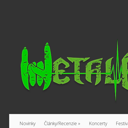
Novinky
Články/Recenzie
»
Koncerty
Festiv