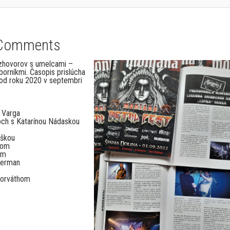
Comments
ozhovorov s umelcami –
borníkmi. Časopis prislúcha
d roku 2020 v septembri
“ Varga
loch s Katarínou Nádaskou
aškou
čom
om
merman
Horváthom