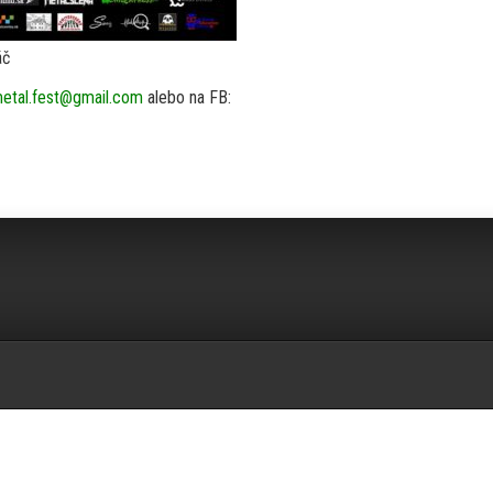
áč
etal.fest@gmail.com
alebo na FB: