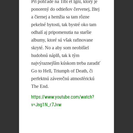
Pri pohľade na Tibi et Igni, ktorý je
ponorený do odtieňov červenej, žltej
a čiernej a hemžia sa tam rôzne
pekelné bytosti, tak bystré oko tam
odhalí aj pripomenutia na staršie
albumy, ktoré sú však rafinovane
skryté. No a aby som neobišiel
hudobnú náplň, tak k tým
najvýraznejším kúskom treba zaradiť
Go to Hell, Triumph of Death, či
perfektnú záverečnú atmosférickú
The End.
https://www.youtube.com/watch?
v=Jng1N_r7Jvw