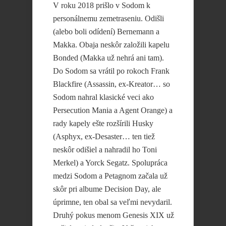
V roku 2018 prišlo v Sodom k
personálnemu zemetraseniu. Odišli
(alebo boli odídení) Bernemann a
Makka. Obaja neskôr založili kapelu
Bonded (Makka už nehrá ani tam).
Do Sodom sa vrátil po rokoch Frank
Blackfire (Assassin, ex-Kreator… so
Sodom nahral klasické veci ako
Persecution Mania a Agent Orange) a
rady kapely ešte rozšírili Husky
(Asphyx, ex-Desaster… ten tiež
neskôr odišiel a nahradil ho Toni
Merkel) a Yorck Segatz. Spolupráca
medzi Sodom a Petagnom začala už
skôr pri albume Decision Day, ale
úprimne, ten obal sa veľmi nevydaril.
Druhý pokus menom Genesis XIX už