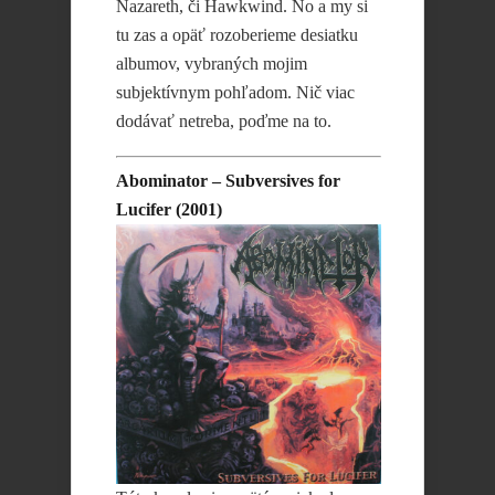
Nazareth, či Hawkwind. No a my si
tu zas a opäť rozoberieme desiatku
albumov, vybraných mojim
subjektívnym pohľadom. Nič viac
dodávať netreba, poďme na to.
Abominator – Subversives for
Lucifer (2001)