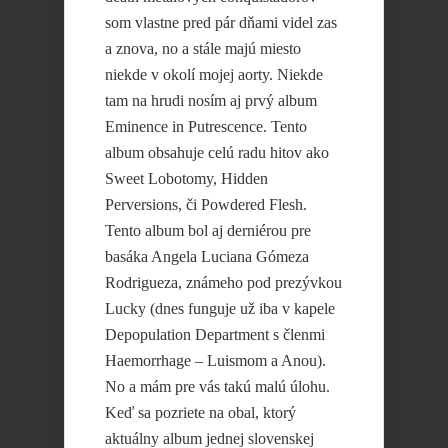
som vlastne pred pár dňami videl zas
a znova, no a stále majú miesto
niekde v okolí mojej aorty. Niekde
tam na hrudi nosím aj prvý album
Eminence in Putrescence. Tento
album obsahuje celú radu hitov ako
Sweet Lobotomy, Hidden
Perversions, či Powdered Flesh.
Tento album bol aj derniérou pre
basáka Angela Luciana Gómeza
Rodrigueza, známeho pod prezývkou
Lucky (dnes funguje už iba v kapele
Depopulation Department s členmi
Haemorrhage – Luismom a Anou).
No a mám pre vás takú malú úlohu.
Keď sa pozriete na obal, ktorý
aktuálny album jednej slovenskej