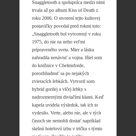
Snaggletooth a spolupráca medzi nimi
trvala až po album Kiss of Death z
roku 2006. O stvorení tejto kultovej
postavičky povedal pred rokmi toto:
„Snaggletooth bol vytvorený v roku
1975, do nie na neho veľmi
pripraveného sveta. Mier a lásku
nahradila nenávisť a vojna. Išiel som
do knižnice v Chelmsforde,
porozhliadnuť sa po nejakých
zvieracích lebkách. Vytvoril som
hybrid gorilej a vlčej lebky s
nadrozmernými diviačími klami. Keď
kapela uvidela výsledok, tak ich to
vydesilo. Verte, alebo nie, ale v tých
časoch ste nemohli dostať napríklad
slušnú hotelovú izbu v tričku s týmto