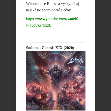
Whorehouse Blues sa vyskytnú aj
nejaké tie sporo odeté slečny.
https://www.youtube.com/watch?
v=o0qUKxhbuzU
Sodom – Genesis XIX (2020)