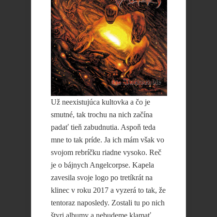
Už neexistujúca kultovka a čo je
smutné, tak trochu na nich začína
padať tieň zabudnutia. Aspoň teda
mne to tak príde. Ja ich mám však vo
svojom rebríčku riadne vysoko. Reč
je o bájnych Angelcorpse. Kapela
zavesila svoje logo po tretíkrát na
klinec v roku 2017 a vyzerá to tak, že
tentoraz naposledy. Zostali tu po nich
štyri albumy a nebudeme klamať,