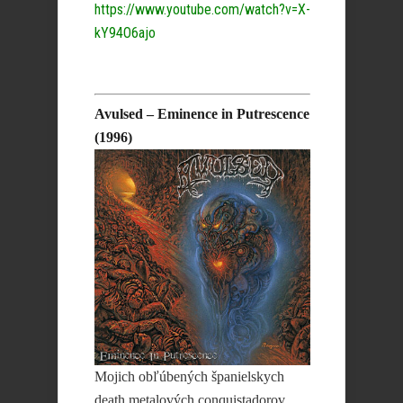
https://www.youtube.com/watch?v=X-
kY94O6ajo
Avulsed – Eminence in Putrescence
(1996)
Mojich obľúbených španielskych
death metalových conquistadorov