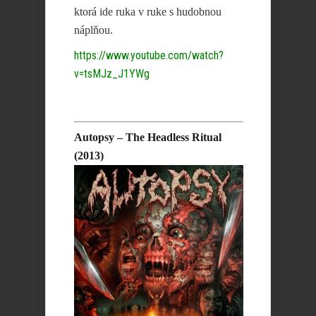
ktorá ide ruka v ruke s hudobnou
náplňou.
https://www.youtube.com/watch?
v=tsMJz_J1YWg
Autopsy – The Headless Ritual
(2013)