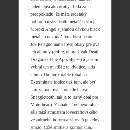
jeden lepší ako druhý. Teda za
predpokladu, že máte radi taký
bohorúhačský death metal ála starý
Morbid Angel s jemnou dávkou black
metalu a nekonečnými blast beatmi.
Joe Petagno namaľoval obaly pre dva
ich albumy (dobre, aj pre živák Death
Dragons of the Apocalypse) a ja som
vybral ten mladší z tej dvojice, teda
album The Inexorable (obal na
Exterminate je síce tiež fajn, ale byť
tam zamontovaná niekde hlava
Snaggletooth, tak je to jasný obal pre
Motorhead). Z obalu The Inexorable
sála taká atmosféra lovecraftovského
vesmírneho hororu a zároveň pekelný
smrad. Čiže smrtiaca kombinácia,