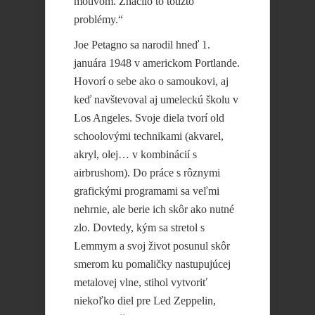
motívom. Značilo to totižto
problémy.“
Joe Petagno sa narodil hneď 1.
januára 1948 v americkom Portlande.
Hovorí o sebe ako o samoukovi, aj
keď navštevoval aj umeleckú školu v
Los Angeles. Svoje diela tvorí old
schoolovými technikami (akvarel,
akryl, olej… v kombinácií s
airbrushom). Do práce s rôznymi
grafickými programami sa veľmi
nehrnie, ale berie ich skôr ako nutné
zlo. Dovtedy, kým sa stretol s
Lemmym a svoj život posunul skôr
smerom ku pomaličky nastupujúcej
metalovej vlne, stihol vytvoriť
niekoľko diel pre Led Zeppelin,