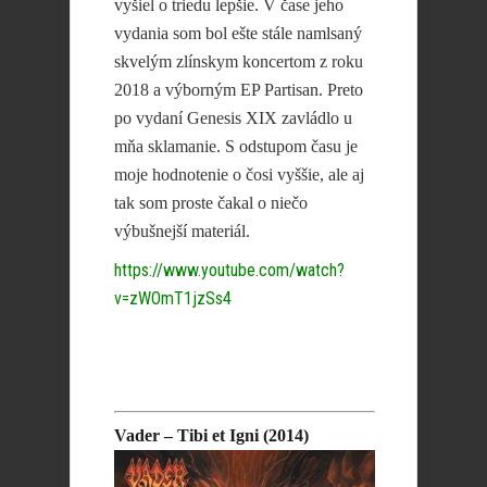
vyšiel o triedu lepšie. V čase jeho
vydania som bol ešte stále namlsaný
skvelým zlínskym koncertom z roku
2018 a výborným EP Partisan. Preto
po vydaní Genesis XIX zavládlo u
mňa sklamanie. S odstupom času je
moje hodnotenie o čosi vyššie, ale aj
tak som proste čakal o niečo
výbušnejší materiál.
https://www.youtube.com/watch?
v=zWOmT1jzSs4
Vader – Tibi et Igni (2014)