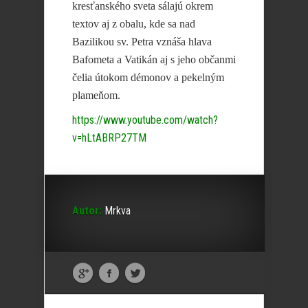
kresťanského sveta sálajú okrem
textov aj z obalu, kde sa nad
Bazilikou sv. Petra vznáša hlava
Bafometa a Vatikán aj s jeho občanmi
čelia útokom démonov a pekelným
plameňom.
https://www.youtube.com/watch?
v=hLtABRP27TM
Autor:
Mrkva