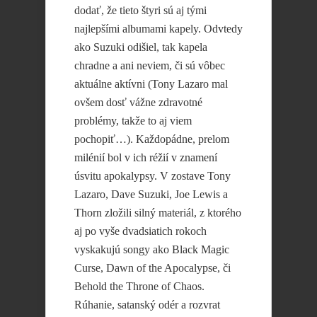
dodať, že tieto štyri sú aj tými
najlepšími albumami kapely. Odvtedy
ako Suzuki odišiel, tak kapela
chradne a ani neviem, či sú vôbec
aktuálne aktívni (Tony Lazaro mal
ovšem dosť vážne zdravotné
problémy, takže to aj viem
pochopiť…). Každopádne, prelom
milénií bol v ich réžií v znamení
úsvitu apokalypsy. V zostave Tony
Lazaro, Dave Suzuki, Joe Lewis a
Thorn zložili silný materiál, z ktorého
aj po vyše dvadsiatich rokoch
vyskakujú songy ako Black Magic
Curse, Dawn of the Apocalypse, či
Behold the Throne of Chaos.
Rúhanie, satanský odér a rozvrat