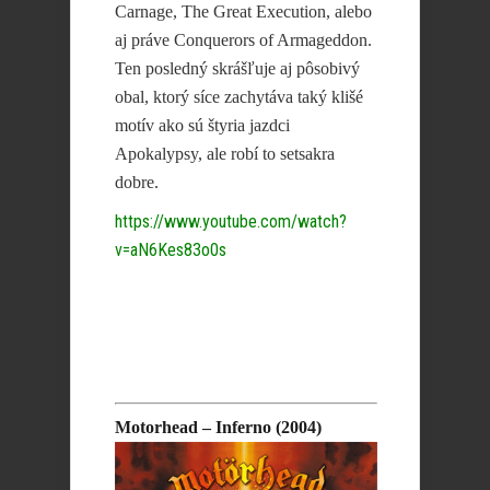
Carnage, The Great Execution, alebo
aj práve Conquerors of Armageddon.
Ten posledný skrášľuje aj pôsobivý
obal, ktorý síce zachytáva taký klišé
motív ako sú štyria jazdci
Apokalypsy, ale robí to setsakra
dobre.
https://www.youtube.com/watch?
v=aN6Kes83o0s
Motorhead – Inferno (2004)