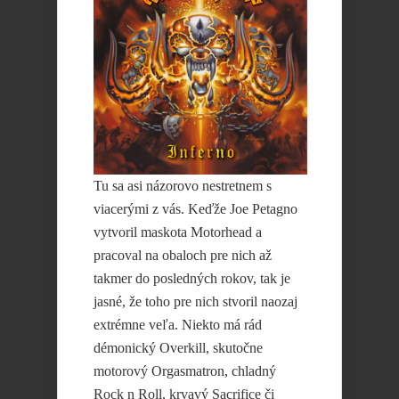
Tu sa asi názorovo nestretnem s
viacerými z vás. Keďže Joe Petagno
vytvoril maskota Motorhead a
pracoval na obaloch pre nich až
takmer do posledných rokov, tak je
jasné, že toho pre nich stvoril naozaj
extrémne veľa. Niekto má rád
démonický Overkill, skutočne
motorový Orgasmatron, chladný
Rock n Roll, krvavý Sacrifice či