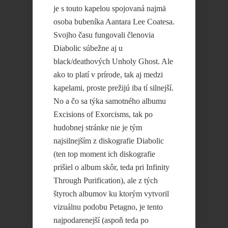
je s touto kapelou spojovaná najmä
osoba bubeníka Aantara Lee Coatesa.
Svojho času fungovali členovia
Diabolic súbežne aj u
black/deathových Unholy Ghost. Ale
ako to platí v prírode, tak aj medzi
kapelami, proste prežijú iba tí silnejší.
No a čo sa týka samotného albumu
Excisions of Exorcisms, tak po
hudobnej stránke nie je tým
najsilnejším z diskografie Diabolic
(ten top moment ich diskografie
prišiel o album skôr, teda pri Infinity
Through Purification), ale z tých
štyroch albumov ku ktorým vytvoril
vizuálnu podobu Petagno, je tento
najpodarenejší (aspoň teda po