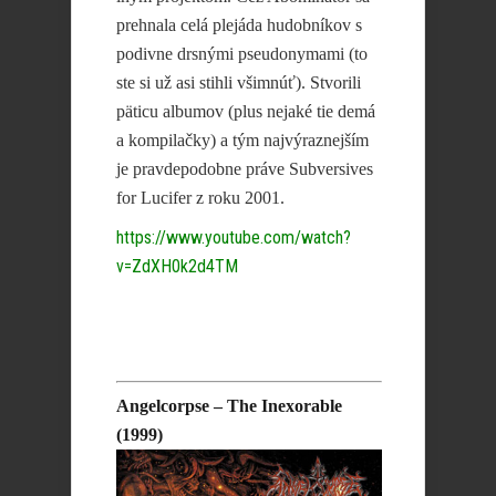
prehnala celá plejáda hudobníkov s
podivne drsnými pseudonymami (to
ste si už asi stihli všimnúť). Stvorili
päticu albumov (plus nejaké tie demá
a kompilačky) a tým najvýraznejším
je pravdepodobne práve Subversives
for Lucifer z roku 2001.
https://www.youtube.com/watch?
v=ZdXH0k2d4TM
Angelcorpse – The Inexorable
(1999)