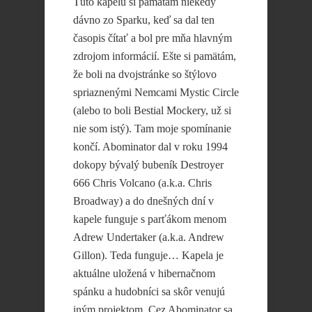
Túto kapelu si pamätám niekedy
dávno zo Sparku, keď sa dal ten
časopis čítať a bol pre mňa hlavným
zdrojom informácií. Ešte si pamätám,
že boli na dvojstránke so štýlovo
spriaznenými Nemcami Mystic Circle
(alebo to boli Bestial Mockery, už si
nie som istý). Tam moje spomínanie
končí. Abominator dal v roku 1994
dokopy bývalý bubeník Destroyer
666 Chris Volcano (a.k.a. Chris
Broadway) a do dnešných dní v
kapele funguje s parťákom menom
Adrew Undertaker (a.k.a. Andrew
Gillon). Teda funguje… Kapela je
aktuálne uložená v hibernačnom
spánku a hudobníci sa skôr venujú
iným projektom. Cez Abominator sa