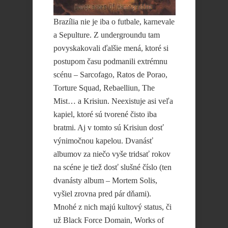
Brazília nie je iba o futbale, karnevale
a Sepulture. Z undergroundu tam
povyskakovali ďalšie mená, ktoré si
postupom času podmanili extrémnu
scénu – Sarcofago, Ratos de Porao,
Torture Squad, Rebaelliun, The
Mist… a Krisiun. Neexistuje asi veľa
kapiel, ktoré sú tvorené čisto iba
bratmi. Aj v tomto sú Krisiun dosť
výnimočnou kapelou. Dvanásť
albumov za niečo vyše tridsať rokov
na scéne je tiež dosť slušné číslo (ten
dvanásty album – Mortem Solis,
vyšiel zrovna pred pár dňami).
Mnohé z nich majú kultový status, či
už Black Force Domain, Works of