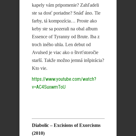
kapely vám pripomenie? Zahľadeli
ste sa dosť poriadne? Snáď áno. Tie
farby, tá kompozícia… Proste ako
keby ste sa pozerali na obal album
Essence of Tyranny od Brute. Iba z
troch iného uhla. Len debut od
Avulsed je viac ako o štvrťstoročie
starší. Takže možno jemná inšpirácia?
Kto vie.
https://www.youtube.com/watch?
v=AC4SuxwmToU
Diabolic – Excisions of Exorcisms
(2010)