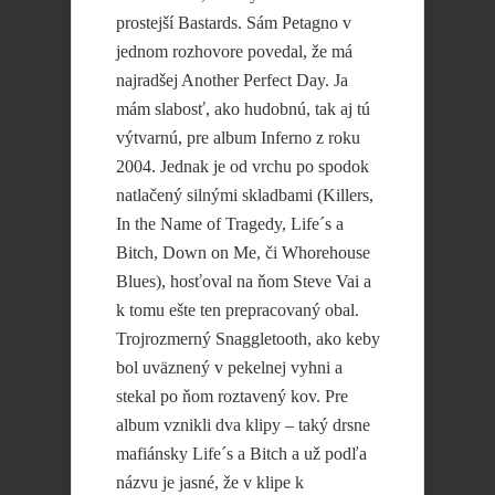
prostejší Bastards. Sám Petagno v
jednom rozhovore povedal, že má
najradšej Another Perfect Day. Ja
mám slabosť, ako hudobnú, tak aj tú
výtvarnú, pre album Inferno z roku
2004. Jednak je od vrchu po spodok
natlačený silnými skladbami (Killers,
In the Name of Tragedy, Life´s a
Bitch, Down on Me, či Whorehouse
Blues), hosťoval na ňom Steve Vai a
k tomu ešte ten prepracovaný obal.
Trojrozmerný Snaggletooth, ako keby
bol uväznený v pekelnej vyhni a
stekal po ňom roztavený kov. Pre
album vznikli dva klipy – taký drsne
mafiánsky Life´s a Bitch a už podľa
názvu je jasné, že v klipe k