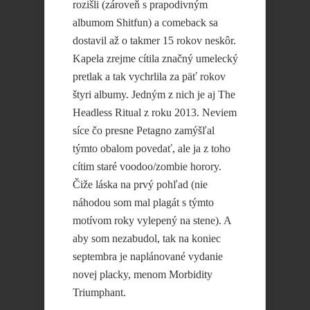
rozišli (zároveň s prapodivným
albumom Shitfun) a comeback sa
dostavil až o takmer 15 rokov neskôr.
Kapela zrejme cítila značný umelecký
pretlak a tak vychrlila za päť rokov
štyri albumy. Jedným z nich je aj The
Headless Ritual z roku 2013. Neviem
síce čo presne Petagno zamýšľal
týmto obalom povedať, ale ja z toho
cítim staré voodoo/zombie horory.
Čiže láska na prvý pohľad (nie
náhodou som mal plagát s týmto
motívom roky vylepený na stene). A
aby som nezabudol, tak na koniec
septembra je naplánované vydanie
novej placky, menom Morbidity
Triumphant.