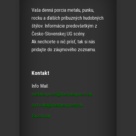
Vaša denná porcia metalu, punku,
rocku a ďalších príbuzných hudobných
štýlov. Informácie predovšetkým z
Česko-Slovenskej UG scény.
Ak nechcete o nič prísť, tak si nás
pridajte do záujmového zoznamu.
Kontakt
Info Mail:
metalexpress@metalexpress.sk
mrtvolka@metalexpress.sk
Facebook