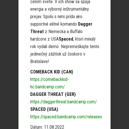
celom svete. V ich show sa spája
energia a výborný inštrumentálny
prejav. Spolu s nimi prídu ako
supportné elitné komando
Dagger
Threat
z Nemecka a Buffalo
hardcore z USA
Spaced
, ktorí minulý
rok vydali demo. Nepremeškajte tento
jedinečný zážitok už čoskoro v
Bratislave!
COMEBACK KID (CAN)
https://comebackkid-
hc.bandcamp.com/
DAGGER THREAT (GER)
https://daggerthreat.bandcamp.com/
SPACED (USA)
https://spaced.bandcamp.com/releases
Dátum: 11.08.2022