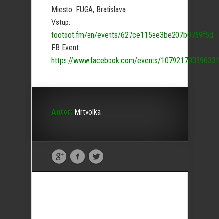
Miesto: FUGA, Bratislava
Vstup:
tootoot.fm/en/events/627ce115ee3be207b0759f5d
FB Event:
https://www.facebook.com/events/10792170359633
Autor:
Mrtvolka