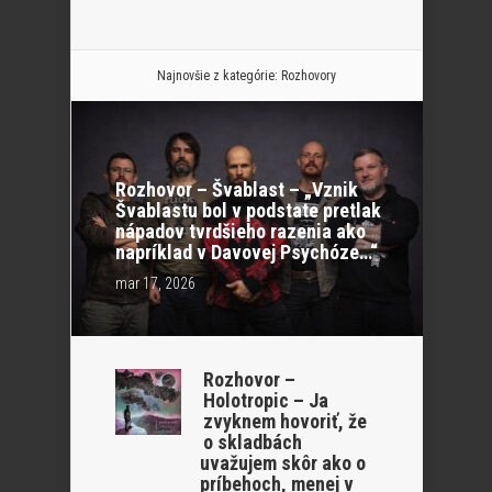
Najnovšie z kategórie:
Rozhovory
Rozhovor – Švablast – „Vznik
Švablastu bol v podstate pretlak
nápadov tvrdšieho razenia ako
napríklad v Davovej Psychóze…“
mar 17, 2026
Rozhovor –
Holotropic – Ja
zvyknem hovoriť, že
o skladbách
uvažujem skôr ako o
príbehoch, menej v