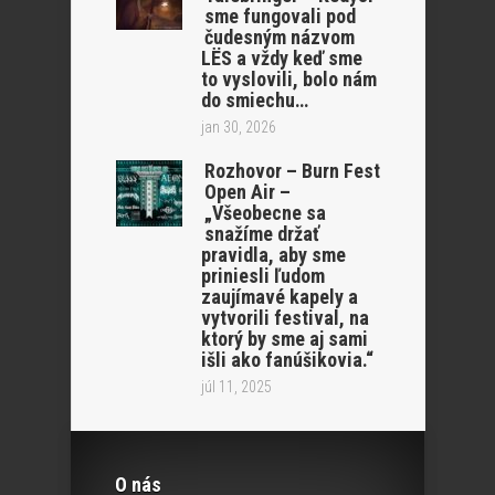
sme fungovali pod
čudesným názvom
LËS a vždy keď sme
to vyslovili, bolo nám
do smiechu…
jan 30, 2026
Rozhovor – Burn Fest
Open Air –
„Všeobecne sa
snažíme držať
pravidla, aby sme
priniesli ľudom
zaujímavé kapely a
vytvorili festival, na
ktorý by sme aj sami
išli ako fanúšikovia.“
júl 11, 2025
O nás