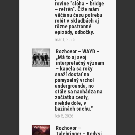
rovine “sloha – bridge
– refrén”. Čiže mám
väčšinu času potrebu
robit v skladbách aj
rôzne postranné
epizódy, odbočky.
mar 1, 2026
Rozhovor – WAYD –
„Má to aj svoj
interpretačný význam
– kapela sa roky
snaží dostať na
pomyselný vrchol
undergroundu, no
stále sa nachádza na
začiatku cesty,
niekde dole, v
bažinách snehu.“
feb 8, 2026
Rozhovor –
Talebringer – Kedysi