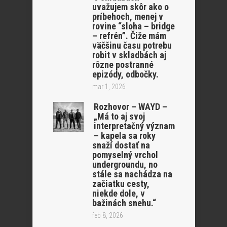
uvažujem skôr ako o
príbehoch, menej v
rovine “sloha – bridge
– refrén”. Čiže mám
väčšinu času potrebu
robit v skladbách aj
rôzne postranné
epizódy, odbočky.
mar 1, 2026
Rozhovor – WAYD –
„Má to aj svoj
interpretačný význam
– kapela sa roky
snaží dostať na
pomyselný vrchol
undergroundu, no
stále sa nachádza na
začiatku cesty,
niekde dole, v
bažinách snehu.“
feb 8, 2026