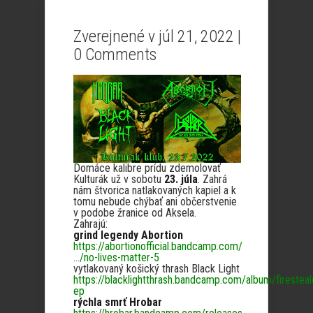
Zverejnené v júl 21, 2022 |
0 Comments
Domáce kalibre prídu zdemolovať
Kulturák už v sobotu
23. júla
. Zahrá
nám štvorica natlakovaných kapiel a k
tomu nebude chýbať ani občerstvenie
v podobe žranice od Aksela.
Zahrajú:
grind legendy Abortion
https://abortionofficial.bandcamp.com/
…/no-lives-matter-5
vytlakovaný košický thrash Black Light
https://blacklightthrash.bandcamp.com/album/firesteal
ep
rýchla smrť Hrobar