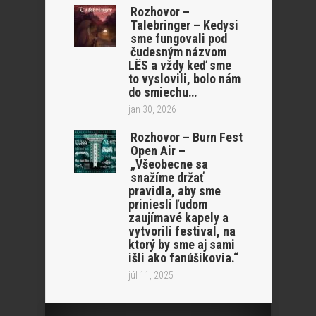
Rozhovor –
Talebringer – Kedysi
sme fungovali pod
čudesným názvom
LËS a vždy keď sme
to vyslovili, bolo nám
do smiechu…
jan 30, 2026
Rozhovor – Burn Fest
Open Air –
„Všeobecne sa
snažíme držať
pravidla, aby sme
priniesli ľudom
zaujímavé kapely a
vytvorili festival, na
ktorý by sme aj sami
išli ako fanúšikovia.“
júl 11, 2025