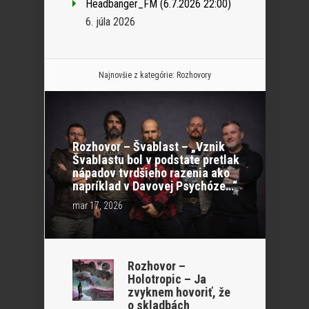
Headbanger_FM (6.7.2026 22:00)
6. júla 2026
Najnovšie z kategórie:
Rozhovory
Rozhovor – Švablast – „Vznik
Švablastu bol v podstate pretlak
nápadov tvrdšieho razenia ako
napríklad v Davovej Psychóze…“
mar 17, 2026
Rozhovor –
Holotropic – Ja
zvyknem hovoriť, že
o skladbách