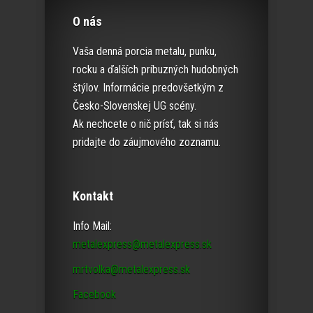
O nás
Vaša denná porcia metalu, punku,
rocku a ďalších príbuzných hudobných
štýlov. Informácie predovšetkým z
Česko-Slovenskej UG scény.
Ak nechcete o nič prísť, tak si nás
pridajte do záujmového zoznamu.
Kontakt
Info Mail:
metalexpress@metalexpress.sk
mrtvolka@metalexpress.sk
Facebook