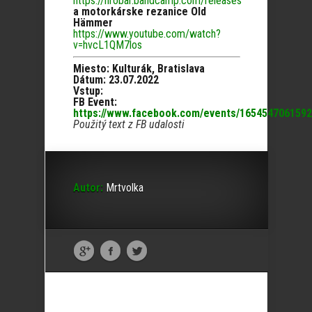
https://hrobar.bandcamp.com/releases
a motorkárske rezanice Old
Hämmer
https://www.youtube.com/watch?
v=hvcL1QM7los
Miesto: Kulturák, Bratislava
Dátum: 23.07.2022
Vstup:
FB Event:
https://www.facebook.com/events/1654547061592
Použitý text z FB udalosti
Autor:
Mrtvolka