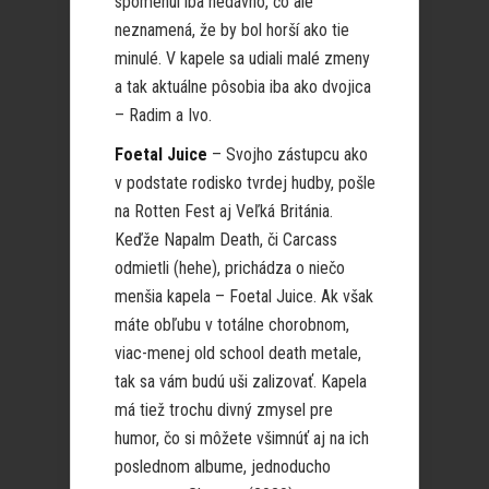
spomenul iba nedávno, čo ale
neznamená, že by bol horší ako tie
minulé. V kapele sa udiali malé zmeny
a tak aktuálne pôsobia iba ako dvojica
– Radim a Ivo.
Foetal Juice
– Svojho zástupcu ako
v podstate rodisko tvrdej hudby, pošle
na Rotten Fest aj Veľká Británia.
Keďže Napalm Death, či Carcass
odmietli (hehe), prichádza o niečo
menšia kapela – Foetal Juice. Ak však
máte obľubu v totálne chorobnom,
viac-menej old school death metale,
tak sa vám budú uši zalizovať. Kapela
má tiež trochu divný zmysel pre
humor, čo si môžete všimnúť aj na ich
poslednom albume, jednoducho