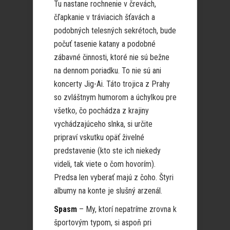
Tu nastane rochnenie v črevách,
čľapkanie v tráviacich šťavách a
podobných telesných sekrétoch, bude
počuť tasenie katany a podobné
zábavné činnosti, ktoré nie sú bežne
na dennom poriadku. To nie sú ani
koncerty Jig-Ai. Táto trojica z Prahy
so zvláštnym humorom a úchylkou pre
všetko, čo pochádza z krajiny
vychádzajúceho slnka, si určite
pripraví vskutku opäť živelné
predstavenie (kto ste ich niekedy
videli, tak viete o čom hovorím).
Predsa len vyberať majú z čoho. Štyri
albumy na konte je slušný arzenál.
Spasm
– My, ktorí nepatríme zrovna k
športovým typom, si aspoň pri