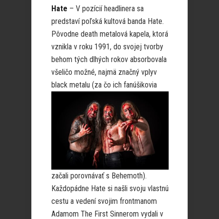
Hate
– V pozícií headlinera sa
predstaví poľská kultová banda Hate.
Pôvodne death metalová kapela, ktorá
vznikla v roku 1991, do svojej tvorby
behom tých dlhých rokov absorbovala
všeličo možné, najmä značný vplyv
black metalu (za čo
ich fanúšikovia
začali porovnávať s Behemoth).
Každopádne Hate si našli svoju vlastnú
cestu a vedení svojim frontmanom
Adamom The First Sinnerom vydali v