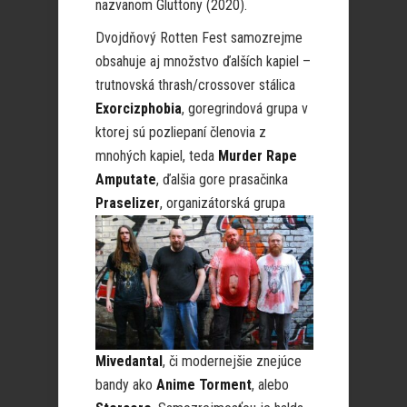
nazvanom Gluttony (2020).
Dvojdňový Rotten Fest samozrejme
obsahuje aj množstvo ďalších kapiel –
trutnovská thrash/crossover stálica
Exorcizphobia
, goregrindová grupa v
ktorej sú pozliepaní členovia z
mnohých kapiel, teda
Murder Rape
Amputate
, ďalšia gore prasačinka
Praselizer
, organizátorská grupa
Mivedantal
, či modernejšie znejúce
bandy ako
Anime Torment
, alebo