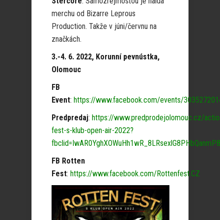
Stercore
. Samozrejmosťou je halda
merchu od Bizarre Leprous
Production. Takže v júni/červnu na
značkách.
3.-4. 6. 2022, Korunní pevnústka,
Olomouc
FB
Event
:
https://www.facebook.com/events/30352720
Predpredaj
:
https://www.predprodejolomouc.cz/actio
fest-s-klub-open-air-2022?
fbclid=IwAR0YghXOWuHh1wR_8LRsexlG8PHbQanmP8
FB Rotten
Fest
:
https://www.facebook.com/Rottenfest.CZ