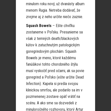
minulom roku nový, už dvanásty album
menom Rugia. Netreba dodávať, že
zrejme aj z neho určite niečo zaznie.
Squash Bowels
– Ešte chvíľku
zostaneme v Poľsku. Presunieme sa
však z temných death/blackových
kútov k zatuchnutým patologickým
goregrindovým plochám. Squash
Bowels je meno, ktoré každému
fanúšikovi tohto chorobného štýlu
musí vyskočiť pred očami, ak sa povie
goregrind a Poľsko (ešte určite Dead
Infection). Kapela si prešla svojou
klinickou smrťou, ale podarilo sa im v
pozmenenej zostave opäť vrátiť na
scénu. A ako sme sa dozvedeli z
minuloročného rozhovoru, ktorý Artur