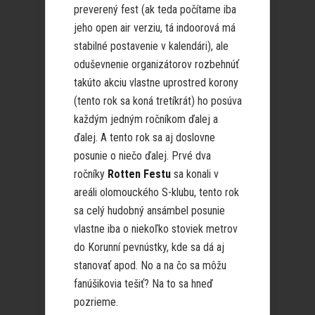
preverený fest (ak teda počítame iba
jeho open air verziu, tá indoorová má
stabilné postavenie v kalendári), ale
oduševnenie organizátorov rozbehnúť
takúto akciu vlastne uprostred korony
(tento rok sa koná tretíkrát) ho posúva
každým jedným ročníkom ďalej a
ďalej. A tento rok sa aj doslovne
posunie o niečo ďalej. Prvé dva
ročníky
Rotten Festu
sa konali v
areáli olomouckého S-klubu, tento rok
sa celý hudobný ansámbel posunie
vlastne iba o niekoľko stoviek metrov
do Korunní pevnústky, kde sa dá aj
stanovať apod. No a na čo sa môžu
fanúšikovia tešiť? Na to sa hneď
pozrieme.