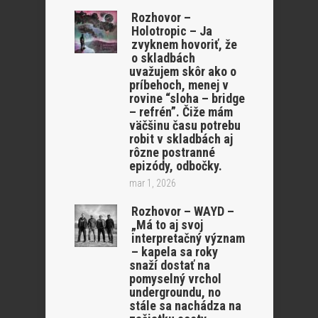
Rozhovor –
Holotropic – Ja
zvyknem hovoriť, že
o skladbách
uvažujem skôr ako o
príbehoch, menej v
rovine “sloha – bridge
– refrén”. Čiže mám
väčšinu času potrebu
robit v skladbách aj
rôzne postranné
epizódy, odbočky.
mar 1, 2026
Rozhovor – WAYD –
„Má to aj svoj
interpretačný význam
– kapela sa roky
snaží dostať na
pomyselný vrchol
undergroundu, no
stále sa nachádza na