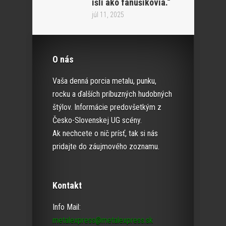
išli ako fanúšikovia.“
júl 11, 2025
O nás
Vaša denná porcia metalu, punku,
rocku a ďalších príbuzných hudobných
štýlov. Informácie predovšetkým z
Česko-Slovenskej UG scény.
Ak nechcete o nič prísť, tak si nás
pridajte do záujmového zoznamu.
Kontakt
Info Mail:
metalexpress@metalexpress.sk