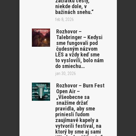
začiatku cesty,
niekde dole, v
bažinách snehu.“
feb 8, 2026
Rozhovor –
Talebringer – Kedysi
sme fungovali pod
čudesným názvom
LËS a vždy keď sme
to vyslovili, bolo nám
do smiechu…
jan 30, 2026
Rozhovor – Burn Fest
Open Air –
„Všeobecne sa
snažíme držať
pravidla, aby sme
priniesli ľudom
zaujímavé kapely a
vytvorili festival, na
ktorý by sme aj sami