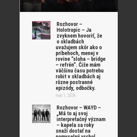
Rozhovor –
Holotropic – Ja
zvyknem hovoriť, že
o skladbách
uvažujem skôr ako o
príbehoch, menej v
rovine “sloha – bridge
– refrén”. Čiže mám
väčšinu času potrebu
robit v skladbách aj
rôzne postranné
epizódy, odbočky.
mar 1, 2026
Rozhovor – WAYD –
„Má to aj svoj
interpretačný význam
– kapela sa roky
snaží dostať na
pomyselný vrchol