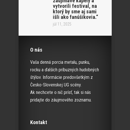
zaujímavé kapely a
vytvorili festival, na
ktorý by sme aj sami
išli ako fanúšikovia.“
júl 11, 2025
O nás
Vaša denná porcia metalu, punku,
rocku a ďalších príbuzných hudobných
štýlov. Informácie predovšetkým z
Česko-Slovenskej UG scény.
Ak nechcete o nič prísť, tak si nás
pridajte do záujmového zoznamu.
Kontakt