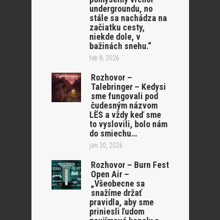
undergroundu, no
stále sa nachádza na
začiatku cesty,
niekde dole, v
bažinách snehu.“
feb 8, 2026
Rozhovor –
Talebringer – Kedysi
sme fungovali pod
čudesným názvom
LËS a vždy keď sme
to vyslovili, bolo nám
do smiechu…
jan 30, 2026
Rozhovor – Burn Fest
Open Air –
„Všeobecne sa
snažíme držať
pravidla, aby sme
priniesli ľudom