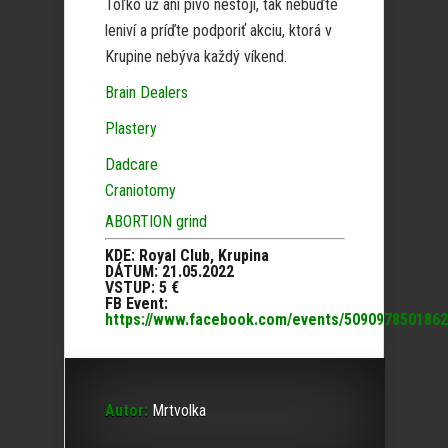
Toľko už ani pivo nestojí, tak nebuďte
leniví a príďte podporiť akciu, ktorá v
Krupine nebýva každý víkend.
Brain Dealers
Plastery
Dadcare
Craniotomy
ABORTION grind
KDE: Royal Club, Krupina
DÁTUM: 21.05.2022
VSTUP: 5 €
FB Event:
https://www.facebook.com/events/5090978501862
Autor:
Mrtvolka