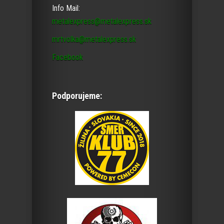
Info Mail:
metalexpress@metalexpress.sk
mrtvolka@metalexpress.sk
Facebook
Podporujeme: