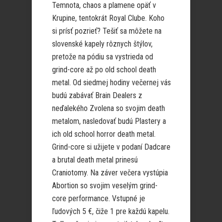
Temnota, chaos a plamene opäť v
Krupine, tentokrát Royal Clube. Koho
si prísť pozrieť? Tešiť sa môžete na
slovenské kapely rôznych štýlov,
pretože na pódiu sa vystrieda od
grind-core až po old school death
metal. Od siedmej hodiny večernej vás
budú zabávať Brain Dealers z
neďalekého Zvolena so svojim death
metalom, nasledovať budú Plastery a
ich old school horror death metal.
Grind-core si užijete v podaní Dadcare
a brutal death metal prinesú
Craniotomy. Na záver večera vystúpia
Abortion so svojim veselým grind-
core performance. Vstupné je
ľudových 5 €, čiže 1 pre každú kapelu.