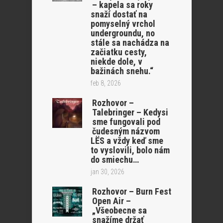
– kapela sa roky
snaží dostať na
pomyselný vrchol
undergroundu, no
stále sa nachádza na
začiatku cesty,
niekde dole, v
bažinách snehu.“
feb 8, 2026
Rozhovor –
Talebringer – Kedysi
sme fungovali pod
čudesným názvom
LËS a vždy keď sme
to vyslovili, bolo nám
do smiechu…
jan 30, 2026
Rozhovor – Burn Fest
Open Air –
„Všeobecne sa
snažíme držať