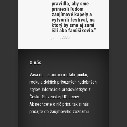
pravidla, aby sme
priniesli ľudom
zaujímavé kapely a
vytvorili festival, na
ktorý by sme aj sami
išli ako fanúšikovia.“
júl 11, 2025
O nás
Vaša denná porcia metalu, punku,
rocku a ďalších príbuzných hudobných
štýlov. Informácie predovšetkým z
Česko-Slovenskej UG scény.
Ak nechcete o nič prísť, tak si nás
pridajte do záujmového zoznamu.