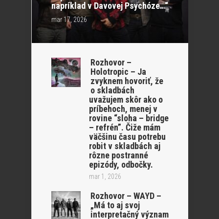
napríklad v Davovej Psychóze…“
mar 17, 2026
Rozhovor –
Holotropic – Ja
zvyknem hovoriť, že
o skladbách
uvažujem skôr ako o
príbehoch, menej v
rovine “sloha – bridge
– refrén”. Čiže mám
väčšinu času potrebu
robit v skladbách aj
rôzne postranné
epizódy, odbočky.
mar 1, 2026
Rozhovor – WAYD –
„Má to aj svoj
interpretačný význam