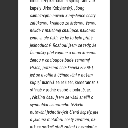
dlouholetý kamarád a spolupracovník
kapely Jirka Kobylanský.
„Song
samozřejmě navádí k myšlence cesty
zafúkanou krajinou za krásnou ženou
někde v malebnej chalůpce, nakonec
jsme si ale řekli, že by to bylo příliš
jednoduché. Rozhodl jsem se tedy, že
fanoušky překvapíme a onou krásnou
ženou v chaloupce bude samotný
Hrach, potažmo celá kapela FLERET,
jež se uvolila k účinkování v našem
klipu,“
usmívá se režisér, kameraman a
střihač v jedné osobě a pokračuje:
„Většinu času jsem se však snažil o
symboliku samotného těžkého
putování jednotlivých členů kapely, jde
o jakousi metaforu cesty životem, na
niž se potkají staří známí i neznámí a