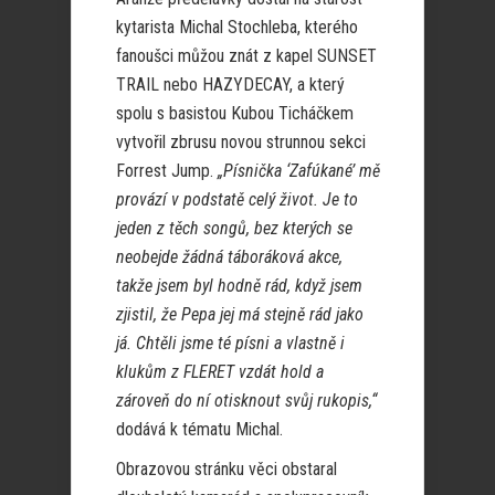
kytarista Michal Stochleba, kterého
fanoušci můžou znát z kapel SUNSET
TRAIL nebo HAZYDECAY, a který
spolu s basistou Kubou Ticháčkem
vytvořil zbrusu novou strunnou sekci
Forrest Jump.
„Písnička ‘Zafúkané’ mě
provází v podstatě celý život. Je to
jeden z těch songů, bez kterých se
neobejde žádná táboráková akce,
takže jsem byl hodně rád, když jsem
zjistil, že Pepa jej má stejně rád jako
já. Chtěli jsme té písni a vlastně i
klukům z FLERET vzdát hold a
zároveň do ní otisknout svůj rukopis,“
dodává k tématu Michal.
Obrazovou stránku věci obstaral