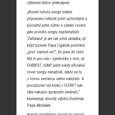
výběrem lehce překvapeni.
„Kromě tohoto songu máme
připraveno několik písní autorských a
původně jsme vůbec o vydání coveru
jako prvního singlu nepřemýšleli.
‘Zafúkané‘ je ale tak silná skladba, že
když bicmen Pepa Cigánek prohlásil
„proč vlastně ne?“, šli jsme do toho.
Má to pro nás i symboliku v tom, že
FORREST JUMP ještě nikdy oficiálně
cover songu nenahráli, takže se to
s novou sestavou samo nabízelo. A
povzbuzení od kluků z FLERET nás
taky nakoplo správným směrem,
“
komentuje důvody výběru frontman
Pepa Michálek.
Aranže předělávky dostal na starost