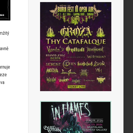
mžitý
navně
hrnuje
leze
ova