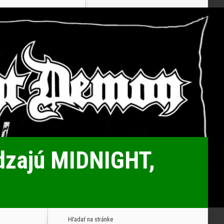
ádzajú MIDNIGHT,
Hľadať na stránke