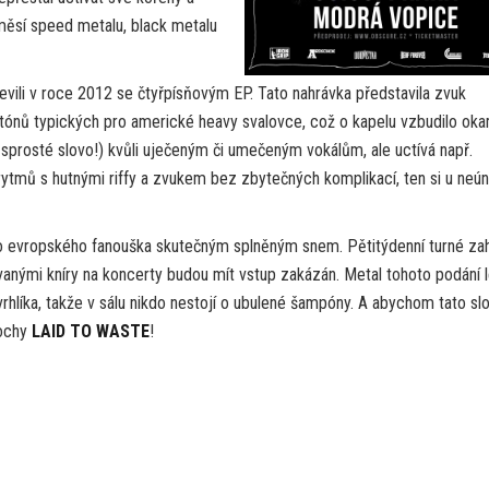
směsí speed metalu, black metalu
evili v roce 2012 se čtyřpísňovým EP. Tato nahrávka představila zvuk
nů typických pro americké heavy svalovce, což o kapelu vzbudilo oka
sprosté slovo!) kvůli uječeným či umečeným vokálům, ale uctívá např.
rytmů s hutnými riffy a zvukem bez zbytečných komplikací, ten si u neú
pro evropského fanouška skutečným splněným snem. Pětitýdenní turné za
anými kníry na koncerty budou mít vstup zakázán. Metal tohoto podání 
vrhlíka, takže v sálu nikdo nestojí o ubulené šampóny. A abychom tato sl
vochy
LAID TO WASTE
!