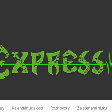
aly
Kalendár udalostí
Rozhovory
Za stenami hluku