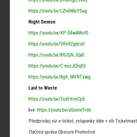
https://youtu.be/LZn4MixYSug
Night Demon
https://youtu.be/KP-04wAWof0
https://youtu.be/Vlfe92gdcs0
https://youtu.be/8IG3jN_IQa0
https://youtu.be/C-nozJQfqE0
https://youtu.be/8g9_MVNTzwg
Laid to Waste
https://youtu.be/TuzlrVceCpE
live:
https://youtu.be/uSnxIvlTrdo
Předprodej viz e-ticket, vstupenky dále v síti Ticketmast
Tlačová správa Obscure Promotion