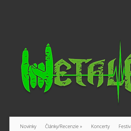
Novinky
Články/Recenzie
»
Koncerty
Festiv