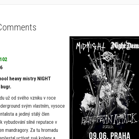
Comments
3102
66
hool heavy mistry NIGHT
 bugr.
du už od svého vzniku v roce
nderground svým vlastním, vysoce
alista a jediný stálý člen
 k vybudování silné reputace v
řen mandragory. Za tu hromadu
nepřestal uctívat své kořeny a