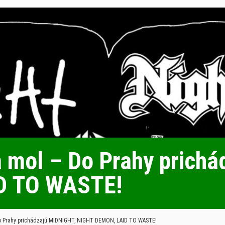
na mol – Do Prahy prich
D TO WASTE!
 Do Prahy prichádzajú MIDNIGHT, NIGHT DEMON, LAID TO WASTE!