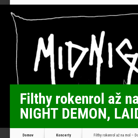
Filthy rokenrol až 
NIGHT DEMON, LAI
Domov
Koncerty
Filthy rokenrol až na mol –