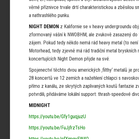
věrné příznivce trvale drtí charakteristickou a zběsilou 
a nathrashlého punku.
NIGHT DEMON
z Kalifornie se v heavy undergroundu obj
zformovaný vášní k NWOBHM, ale zvukově zasazený do tó
zájem. Pokud tedy někdo nemá rád heavy metal (to není 
Motorhead, tedy zjevně má rád tradiční metal bryskních 
koncertujících Night Demon přijde na své.
Spojenectví těchto dvou amerických ‚filthy‘ metalů je 
28 koncertů ve 12 zemích a nažehlení chlapci s navoskov
přímo z kanálu, ze skrytých zaplivaných koutů fantazie z
potvrdili, přidáváme lokální support: thrash-speedové di
MIDNIGHT
https://youtu.be/Gfy1guqjuzU
https://youtu.be/FuJjfrzTsHo
https://youtu.be/pfXimgyEW4Q