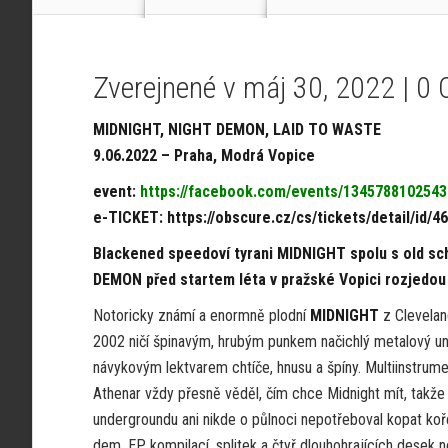
Zverejnené v máj 30, 2022 |
0 
MIDNIGHT, NIGHT DEMON, LAID TO WASTE
9.06.2022 – Praha, Modrá Vopice
event:
https://facebook.com/events/134578810254
e-TICKET:
https://obscure.cz/cs/tickets/detail/id/4
Blackened speedoví tyrani MIDNIGHT spolu s old sc
DEMON před startem léta v pražské Vopici rozjedou
Notoricky známí a enormně plodní
MIDNIGHT
z Clevelan
2002 ničí špinavým, hrubým punkem načichlý metalový u
návykovým lektvarem chtíče, hnusu a špíny. Multiinstrument
Athenar vždy přesně věděl, čím chce Midnight mít, takže
undergroundu ani nikde o půlnoci nepotřeboval kopat ko
dem, EP, kompilací, splitek a čtyř dlouhohrajících desek 