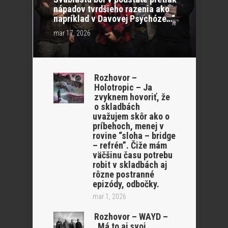
nápadov tvrdšieho razenia ako
napríklad v Davovej Psychóze…“
mar 17, 2026
Rozhovor –
Holotropic – Ja
zvyknem hovoriť, že
o skladbách
uvažujem skôr ako o
príbehoch, menej v
rovine “sloha – bridge
– refrén”. Čiže mám
väčšinu času potrebu
robit v skladbách aj
rôzne postranné
epizódy, odbočky.
mar 1, 2026
Rozhovor – WAYD –
„Má to aj svoj