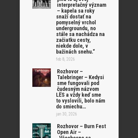
interpretačný význam
– kapela sa roky
snaží dostať na
pomyselný vrchol
undergroundu, no
stále sa nachádza na
začiatku cesty,
niekde dole, v
bažinách snehu.“
feb 8, 2026
Rozhovor –
Talebringer – Kedysi
sme fungovali pod
čudesným názvom
LËS a vždy keď sme
to vyslovili, bolo nám
do smiechu…
jan 30, 2026
Rozhovor – Burn Fest
Open Air –
„Všeobecne sa