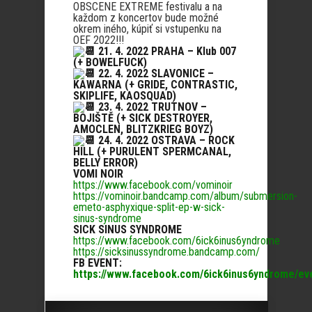
OBSCENE EXTREME festivalu a na
každom z koncertov bude možné
okrem iného, kúpiť si vstupenku na
OEF 2022!!!
21. 4. 2022 PRAHA – Klub 007
(+ BOWELFUCK)
22. 4. 2022 SLAVONICE –
KAWARNA (+ GRIDE, CONTRASTIC,
SKIPLIFE, KAOSQUAD)
23. 4. 2022 TRUTNOV –
BOJIŠTĚ (+ SICK DESTROYER,
AMOCLEN, BLITZKRIEG BOYZ)
24. 4. 2022 OSTRAVA – ROCK
HILL (+ PURULENT SPERMCANAL,
BELLY ERROR)
VOMI NOIR
https://www.facebook.com/vominoir
https://vominoir.bandcamp.com/album/submersion-
emeto-asphyxique-split-ep-w-sick-
sinus-syndrome
SICK SINUS SYNDROME
https://www.facebook.com/6ick6inus6yndrome
https://sicksinussyndrome.bandcamp.com/
FB EVENT:
https://www.facebook.com/6ick6inus6yndrome/ev