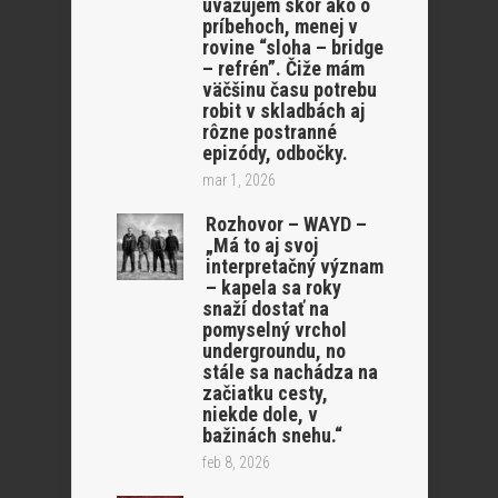
uvažujem skôr ako o
príbehoch, menej v
rovine “sloha – bridge
– refrén”. Čiže mám
väčšinu času potrebu
robit v skladbách aj
rôzne postranné
epizódy, odbočky.
mar 1, 2026
Rozhovor – WAYD –
„Má to aj svoj
interpretačný význam
– kapela sa roky
snaží dostať na
pomyselný vrchol
undergroundu, no
stále sa nachádza na
začiatku cesty,
niekde dole, v
bažinách snehu.“
feb 8, 2026