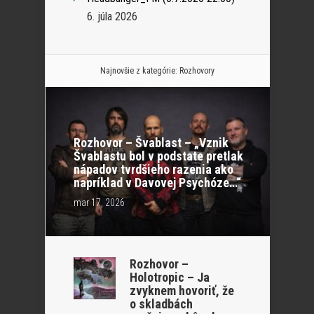
6. júla 2026
Najnovšie z kategórie:
Rozhovory
Rozhovor – Švablast – „Vznik
Švablastu bol v podstate pretlak
nápadov tvrdšieho razenia ako
napríklad v Davovej Psychóze…“
mar 17, 2026
Rozhovor –
Holotropic – Ja
zvyknem hovoriť, že
o skladbách