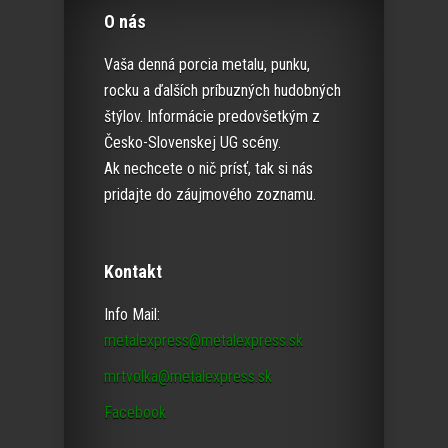
O nás
Vaša denná porcia metalu, punku,
rocku a ďalších príbuzných hudobných
štýlov. Informácie predovšetkým z
Česko-Slovenskej UG scény.
Ak nechcete o nič prísť, tak si nás
pridajte do záujmového zoznamu.
Kontakt
Info Mail:
metalexpress@metalexpress.sk
mrtvolka@metalexpress.sk
Facebook