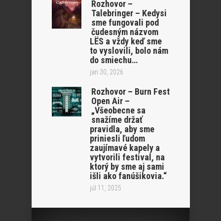
Rozhovor –
Talebringer – Kedysi
sme fungovali pod
čudesným názvom
LËS a vždy keď sme
to vyslovili, bolo nám
do smiechu…
jan 30, 2026
Rozhovor – Burn Fest
Open Air –
„Všeobecne sa
snažíme držať
pravidla, aby sme
priniesli ľudom
zaujímavé kapely a
vytvorili festival, na
ktorý by sme aj sami
išli ako fanúšikovia.“
júl 11, 2025