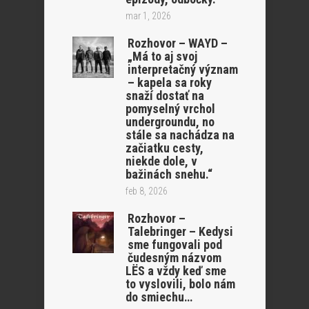
mar 1, 2026
Rozhovor – WAYD –
„Má to aj svoj
interpretačný význam
– kapela sa roky
snaží dostať na
pomyselný vrchol
undergroundu, no
stále sa nachádza na
začiatku cesty,
niekde dole, v
bažinách snehu.“
feb 8, 2026
Rozhovor –
Talebringer – Kedysi
sme fungovali pod
čudesným názvom
LËS a vždy keď sme
to vyslovili, bolo nám
do smiechu…