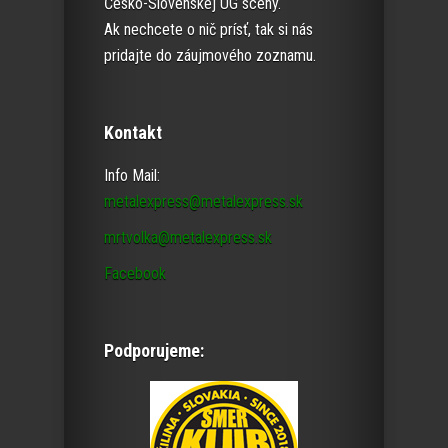
Česko-Slovenskej UG scény.
Ak nechcete o nič prísť, tak si nás
pridajte do záujmového zoznamu.
Kontakt
Info Mail:
metalexpress@metalexpress.sk
mrtvolka@metalexpress.sk
Facebook
Podporujeme: