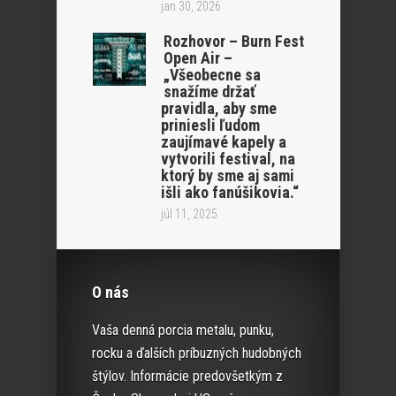
jan 30, 2026
Rozhovor – Burn Fest
Open Air –
„Všeobecne sa
snažíme držať
pravidla, aby sme
priniesli ľudom
zaujímavé kapely a
vytvorili festival, na
ktorý by sme aj sami
išli ako fanúšikovia.“
júl 11, 2025
O nás
Vaša denná porcia metalu, punku,
rocku a ďalších príbuzných hudobných
štýlov. Informácie predovšetkým z