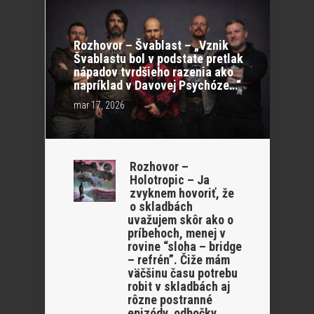
Rozhovor – Švablast – „Vznik
Švablastu bol v podstate pretlak
nápadov tvrdšieho razenia ako
napríklad v Davovej Psychóze…“
mar 17, 2026
Rozhovor –
Holotropic – Ja
zvyknem hovoriť, že
o skladbách
uvažujem skôr ako o
príbehoch, menej v
rovine “sloha – bridge
– refrén”. Čiže mám
väčšinu času potrebu
robit v skladbách aj
rôzne postranné
epizódy, odbočky.