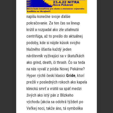
napíšu konečne svoje ďalšie
pokračovanie. Za ten čas sa lineup
krútil a rozpadal ako zle utiahnutá
centrifúga, až to prešlo do aktuálnej
podoby, kde si nájde kúsok svojho
hlučného šťastia každý jeden
návštevník vyžívajúci sa v škatuľkách
ako grind, death, či thrash. Čo sa teda
na nás vyvalí z pódia Novej Pekárne?
Hyper rýchli českí klasici
Gride
, ktorí
prežili v posledných rokoch ako kapela
klinickú smrť a vrátili sa späť medzi
živých ako istý pán z Blízkeho
východu (akcia sa odohrá týždeň po
Veľkej noci, takže áno, tá symbolika