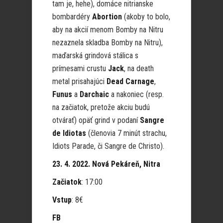
tam je, hehe), domáce nitrianske
bombardéry
Abortion
(akoby to bolo,
aby na akcií menom Bomby na Nitru
nezaznela skladba Bomby na Nitru),
maďarská grindová stálica s
prímesami crustu
Jack
, na death
metal prisahajúci
Dead Carnage
,
Funus
a
Darchaic
a nakoniec (resp.
na začiatok, pretože akciu budú
otvárať) opäť grind v podaní
Sangre
de Idiotas
(členovia 7 minút strachu,
Idiots Parade, či Sangre de Christo).
23. 4. 2022. Nová Pekáreň, Nitra
Začiatok
: 17:00
Vstup
: 8€
FB