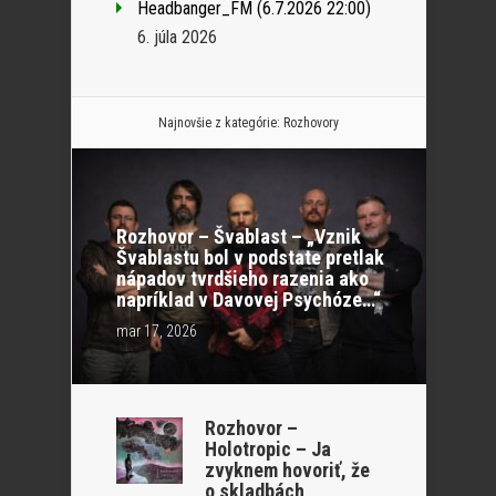
Headbanger_FM (6.7.2026 22:00)
6. júla 2026
Najnovšie z kategórie:
Rozhovory
Rozhovor – Švablast – „Vznik
Švablastu bol v podstate pretlak
nápadov tvrdšieho razenia ako
napríklad v Davovej Psychóze…“
mar 17, 2026
Rozhovor –
Holotropic – Ja
zvyknem hovoriť, že
o skladbách