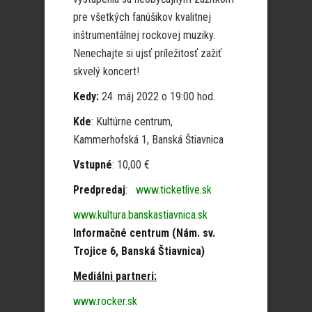
pre všetkých fanúšikov kvalitnej
inštrumentálnej rockovej muziky.
Nenechajte si ujsť príležitosť zažiť
skvelý koncert!
Kedy:
24. máj 2022 o 19:00 hod.
Kde
: Kultúrne centrum,
Kammerhofská 1, Banská Štiavnica
Vstupné
: 10,00 €
Predpredaj
:
www.ticketlive.sk
www.kultura.banskastiavnica.sk
Informačné centrum (Nám. sv.
Trojice 6, Banská Štiavnica)
Mediálni partneri:
www.rocker.sk