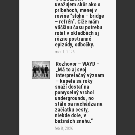
uvažujem skôr ako o
príbehoch, menej v
rovine “sloha – bridge
– refrén”. Čiže mám
väčšinu času potrebu
robit v skladbách aj
rôzne postranné
epizódy, odbočky.
mar 1, 2026
Rozhovor – WAYD –
„Má to aj svoj
interpretačný význam
– kapela sa roky
snaží dostať na
pomyselný vrchol
undergroundu, no
stále sa nachádza na
začiatku cesty,
niekde dole, v
bažinách snehu.“
feb 8, 2026