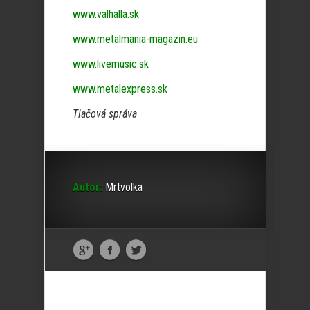
www.valhalla.sk
www.metalmania-magazin.eu
www.livemusic.sk
www.metalexpress.sk
Tlačová správa
Autor:
Mrtvolka