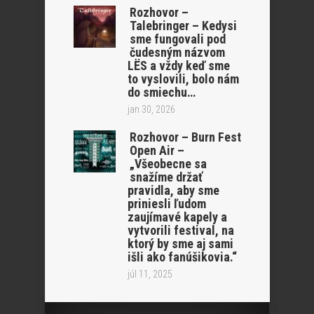
Rozhovor –
Talebringer – Kedysi
sme fungovali pod
čudesným názvom
LËS a vždy keď sme
to vyslovili, bolo nám
do smiechu…
jan 30, 2026
Rozhovor – Burn Fest
Open Air –
„Všeobecne sa
snažíme držať
pravidla, aby sme
priniesli ľudom
zaujímavé kapely a
vytvorili festival, na
ktorý by sme aj sami
išli ako fanúšikovia.“
júl 11, 2025