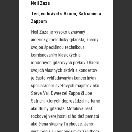
Neil Zaza
Ten, čo hrával s Vaiom, Satrianim a
Zappom
Neil Zaza je vysoko uznávaný
americký, melodický gitarista, známy
svojou špeciálnou technikoua
kombinovaním klasických a
moderných gitarových prvkov. Okrem
svojich vlastných aktivít a koncertov
je často vyhľadávaným koncertným
spoluhráčom svetových majstrov ako
Steve Vai, Dweezel Zappa či Joe
Satriani, ktorých doprevádzal na turné
ako druhý gitarista. Metalová časť
rockovej verejnosti si ho tiež pamätá
ako člena skupiny Firehouse. Jeho
vystúpenia sú neobyčajným zážitkom