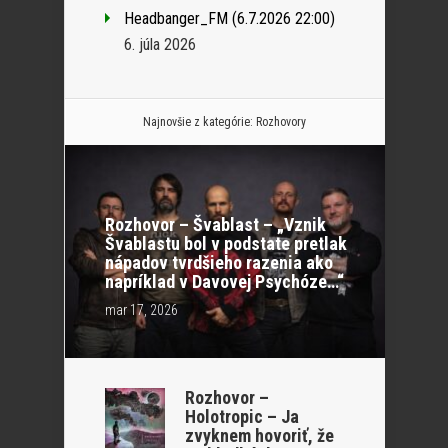
Headbanger_FM (6.7.2026 22:00)
6. júla 2026
Najnovšie z kategórie:
Rozhovory
Rozhovor – Švablast – „Vznik
Švablastu bol v podstate pretlak
nápadov tvrdšieho razenia ako
napríklad v Davovej Psychóze…“
mar 17, 2026
Rozhovor –
Holotropic – Ja
zvyknem hovoriť, že