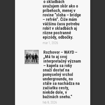
o skladbách
uvažujem skôr ako o
príbehoch, menej v
rovine “sloha – bridge
– refrén”. Čiže mám
väčšinu času potrebu
robit v skladbách aj
rôzne postranné
epizódy, odbočky.
mar 1, 2026
Rozhovor – WAYD –
„Má to aj svoj
interpretačný význam
– kapela sa roky
snaží dostať na
pomyselný vrchol
undergroundu, no
stále sa nachádza na
začiatku cesty,
niekde dole, v
bažinách snehu.“
feb 8, 2026