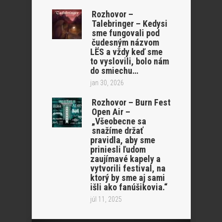
Rozhovor –
Talebringer – Kedysi
sme fungovali pod
čudesným názvom
LËS a vždy keď sme
to vyslovili, bolo nám
do smiechu…
jan 30, 2026
Rozhovor – Burn Fest
Open Air –
„Všeobecne sa
snažíme držať
pravidla, aby sme
priniesli ľudom
zaujímavé kapely a
vytvorili festival, na
ktorý by sme aj sami
išli ako fanúšikovia.“
júl 11, 2025