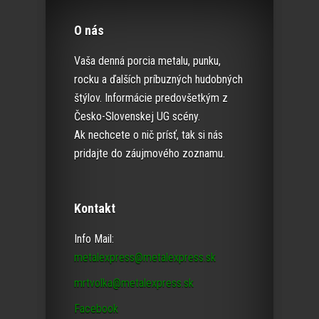
O nás
Vaša denná porcia metalu, punku,
rocku a ďalších príbuzných hudobných
štýlov. Informácie predovšetkým z
Česko-Slovenskej UG scény.
Ak nechcete o nič prísť, tak si nás
pridajte do záujmového zoznamu.
Kontakt
Info Mail:
metalexpress@metalexpress.sk
mrtvolka@metalexpress.sk
Facebook