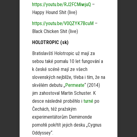
https://youtu.be/RJ2FCMiwjuQ
–
Happy Hound Shit (live)
https://youtu.be/V0QZYK7BcuM
–
Black Chicken Shit (live)
HOLOTROPIC (sk)
Bratislavští Holotropic už mají za
sebou také pomalu 10 let fungování a
k české scéně mají ze všech
slovenských nejblíže, třeba i tím, že na
skvělém debutu „
Permeate
“ (2014)
jim zahostoval Martin Schuster. K
desce následně proběhlo i
turné
po
Čechách, též pražským
experimentátorům Demimonde
pomohli pokřtít jejich desku „Cygnus
Oddyssey“.