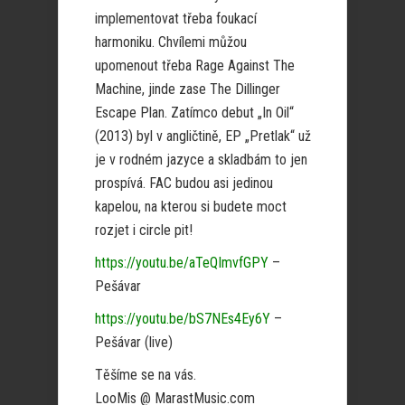
implementovat třeba foukací
harmoniku. Chvílemi můžou
upomenout třeba Rage Against The
Machine, jinde zase The Dillinger
Escape Plan. Zatímco debut „In Oil“
(2013) byl v angličtině, EP „Pretlak“ už
je v rodném jazyce a skladbám to jen
prospívá. FAC budou asi jedinou
kapelou, na kterou si budete moct
rozjet i circle pit!
https://youtu.be/aTeQImvfGPY
–
Pešávar
https://youtu.be/bS7NEs4Ey6Y
–
Pešávar (live)
Těšíme se na vás.
LooMis @ MarastMusic.com