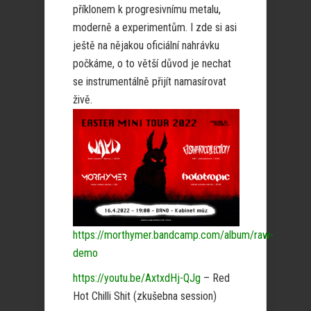
příklonem k progresivnímu metalu,
moderně a experimentům. I zde si asi
ještě na nějakou oficiální nahrávku
počkáme, o to větší důvod je nechat
se instrumentálně přijít namasírovat
živě.
https://morthymer.bandcamp.com/album/raw-
demo
https://youtu.be/AxtxdHj-QJg
– Red
Hot Chilli Shit (zkušebna session)