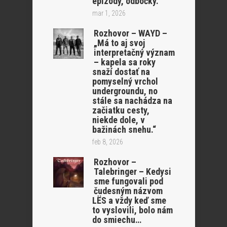
epizódy, odbočky.
mar 1, 2026
Rozhovor – WAYD –
„Má to aj svoj
interpretačný význam
– kapela sa roky
snaží dostať na
pomyselný vrchol
undergroundu, no
stále sa nachádza na
začiatku cesty,
niekde dole, v
bažinách snehu.“
feb 8, 2026
Rozhovor –
Talebringer – Kedysi
sme fungovali pod
čudesným názvom
LËS a vždy keď sme
to vyslovili, bolo nám
do smiechu…