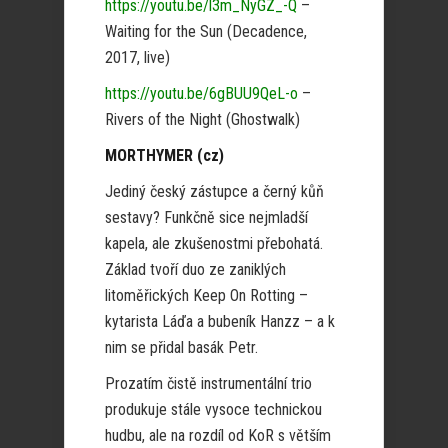
https://youtu.be/l3m_NyGZ_-Q
–
Waiting for the Sun (Decadence,
2017, live)
https://youtu.be/6gBUU9QeL-o
–
Rivers of the Night (Ghostwalk)
MORTHYMER (cz)
Jediný český zástupce a černý kůň
sestavy? Funkčně sice nejmladší
kapela, ale zkušenostmi přebohatá.
Základ tvoří duo ze zaniklých
litoměřických Keep On Rotting –
kytarista Láďa a bubeník Hanzz – a k
nim se přidal basák Petr.
Prozatím čistě instrumentální trio
produkuje stále vysoce technickou
hudbu, ale na rozdíl od KoR s větším