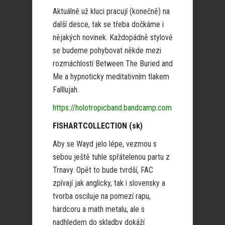
Aktuálně už kluci pracují (konečně) na
další desce, tak se třeba dočkáme i
nějakých novinek. Každopádně stylově
se budeme pohybovat někde mezi
rozmáchlostí Between The Buried and
Me a hypnoticky meditativním tlakem
Falllujah.
https://holotropicband.bandcamp.com
FISHARTCOLLECTION (sk)
Aby se Wayd jelo lépe, vezmou s
sebou ještě tuhle spřátelenou partu z
Trnavy. Opět to bude tvrdší, FAC
zpívají jak anglicky, tak i slovensky a
tvorba osciluje na pomezí rapu,
hardcoru a math metalu, ale s
nadhledem do skladby dokáží