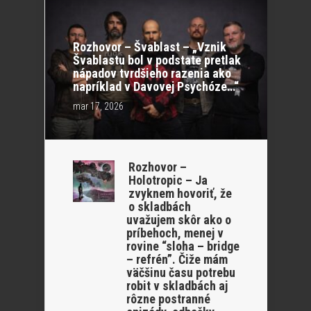
Rozhovor – Švablast – „Vznik
Švablastu bol v podstate pretlak
nápadov tvrdšieho razenia ako
napríklad v Davovej Psychóze…“
mar 17, 2026
Rozhovor –
Holotropic – Ja
zvyknem hovoriť, že
o skladbách
uvažujem skôr ako o
príbehoch, menej v
rovine “sloha – bridge
– refrén”. Čiže mám
väčšinu času potrebu
robit v skladbách aj
rôzne postranné