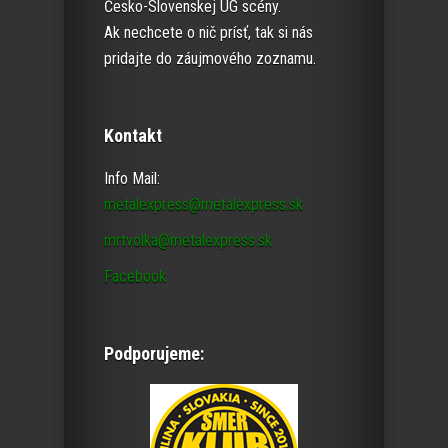
Česko-Slovenskej UG scény.
Ak nechcete o nič prísť, tak si nás
pridajte do záujmového zoznamu.
Kontakt
Info Mail:
metalexpress@metalexpress.sk
mrtvolka@metalexpress.sk
Facebook
Podporujeme: