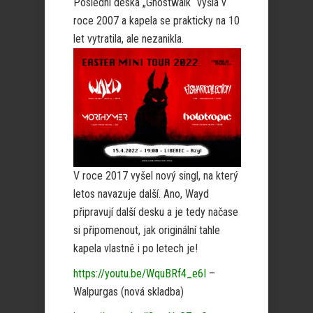
Poslední deska „Ghostwalk“ vyšla v
roce 2007 a kapela se prakticky na 10
let vytratila, ale nezanikla.
V roce 2017 vyšel nový singl, na který
letos navazuje další. Ano, Wayd
připravují další desku a je tedy načase
si připomenout, jak originální tahle
kapela vlastně i po letech je!
https://youtu.be/WquBRf4_e6I
–
Walpurgas (nová skladba)