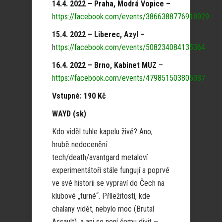
14.4. 2022 – Praha, Modrá Vopice –
https://facebook.com/events/3866388776918929
15.4. 2022 – Liberec, Azyl –
h
ttps://facebook.com/events/508234084135364
16.4. 2022 – Brno, Kabinet MUZ
–
https://facebook.com/events/479851503805037
Vstupné: 190 Kč
WAYD (sk)
Kdo viděl tuhle kapelu živě? Ano,
hrubě nedocenění
tech/death/avantgard metaloví
experimentátoři stále fungují a poprvé
ve své historii se vypraví do Čech na
klubové „turné“. Příležitostí, kde
chalany vidět, nebylo moc (Brutal
Assault), a ani se není čemu divit –