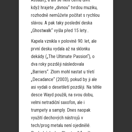
když hrajete „divnou“ tvrdou muziku,
rozhodně nemůžete počítat s rychlou
slávou. A pak taky poslední deska
„Ghostwalk“ vyšla před 15 lety…
Kapela vznikla v polovině 90. let, ale
první desku vydala až na sklonku
dekády („The Ultimate Passion“), o
dva roky později následovala
„Barriers“. Zlom mohl nastat u třetí
„Decadance“ (2003), pokud by ji ale
asi vydali o desetiletí později. Na téhle
desce Wayd použili, na svou dobu,
velmi netradiční saxofon, ale i
trumpety a samply. Dnes naopak
využití dechových nástrojů v
tech/prog metalu není ojedinělé.