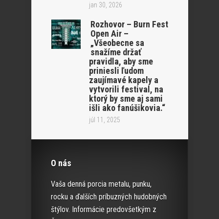
jan 30, 2026
Rozhovor – Burn Fest
Open Air –
„Všeobecne sa
snažíme držať
pravidla, aby sme
priniesli ľudom
zaujímavé kapely a
vytvorili festival, na
ktorý by sme aj sami
išli ako fanúšikovia.“
júl 11, 2025
O nás
Vaša denná porcia metalu, punku,
rocku a ďalších príbuzných hudobných
štýlov. Informácie predovšetkým z