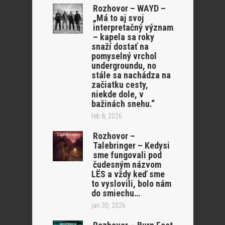
Rozhovor – WAYD –
„Má to aj svoj
interpretačný význam
– kapela sa roky
snaží dostať na
pomyselný vrchol
undergroundu, no
stále sa nachádza na
začiatku cesty,
niekde dole, v
bažinách snehu.“
feb 8, 2026
Rozhovor –
Talebringer – Kedysi
sme fungovali pod
čudesným názvom
LËS a vždy keď sme
to vyslovili, bolo nám
do smiechu…
jan 30, 2026