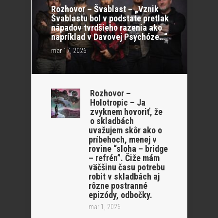
Rozhovor – Švablast – „Vznik
Švablastu bol v podstate pretlak
nápadov tvrdšieho razenia ako
napríklad v Davovej Psychóze…“
mar 17, 2026
Rozhovor –
Holotropic – Ja
zvyknem hovoriť, že
o skladbách
uvažujem skôr ako o
príbehoch, menej v
rovine “sloha – bridge
– refrén”. Čiže mám
väčšinu času potrebu
robit v skladbách aj
rôzne postranné
epizódy, odbočky.
mar 1, 2026