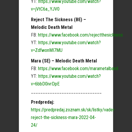
YT:
https://www.youtube.com/watch?
v=jVtC6a_YJV0
Reject The Sickness (BE) –
Melodic Death Metal
FB:
https://www.facebook.com/rejectthesickness
YT:
https://www.youtube.com/watch?
v=ZdfwonMI7MU
Mara (SE) – Melodic Death Metal
FB:
https://www.facebook.com/marametalband
YT:
https://www.youtube.com/watch?
v=6bbD0ivrDpE
______________________________
Predpredaj:
https://predpredaj.zoznam.sk/sk/listky/vader-
reject-the-sickness-mara-2022-04-
24/