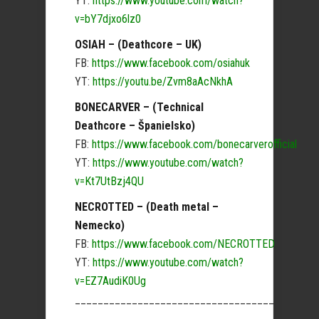
YT:
https://www.youtube.com/watch?
v=bY7djxo6lz0
OSIAH – (Deathcore – UK)
FB:
https://www.facebook.com/osiahuk
YT:
https://youtu.be/Zvm8aAcNkhA
BONECARVER – (Technical
Deathcore – Španielsko)
FB:
https://www.facebook.com/bonecarverofficial
YT:
https://www.youtube.com/watch?
v=Kt7UtBzj4QU
NECROTTED – (Death metal –
Nemecko)
FB:
https://www.facebook.com/NECROTTED
YT:
https://www.youtube.com/watch?
v=EZ7AudiK0Ug
___________________________________