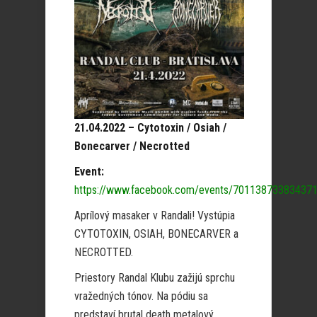
21.04.2022 – Cytotoxin / Osiah /
Bonecarver / Necrotted
Event:
https://www.facebook.com/events/701138733834371
Aprílový masaker v Randali! Vystúpia
CYTOTOXIN, OSIAH, BONECARVER a
NECROTTED.
Priestory Randal Klubu zažijú sprchu
vražedných tónov. Na pódiu sa
predstaví brutal death metalový