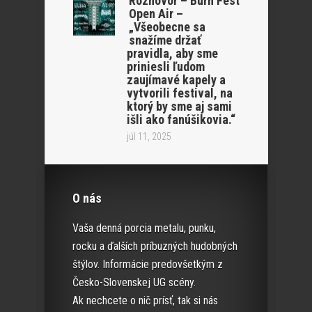
Rozhovor – Burn Fest
Open Air –
„Všeobecne sa
snažíme držať
pravidla, aby sme
priniesli ľudom
zaujímavé kapely a
vytvorili festival, na
ktorý by sme aj sami
išli ako fanúšikovia.“
júl 11, 2025
O nás
Vaša denná porcia metalu, punku,
rocku a ďalších príbuzných hudobných
štýlov. Informácie predovšetkým z
Česko-Slovenskej UG scény.
Ak nechcete o nič prísť, tak si nás