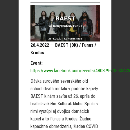
26.4.2022
–
BAEST (DK) / Funus /
Krudus
Event:
https://www.facebook.com/events/480879673643423
Dávka surového severského old
school death metalu v podobe kapely
BAEST k nám zavíta už 26. apríla do
bratislavského Kulturák klubu. Spolu s
nimi vystúpi aj dvojica domácich
kapiel a to Funus a Krudus. Žiadne
kapacitné obmedzenia, žiaden COVID