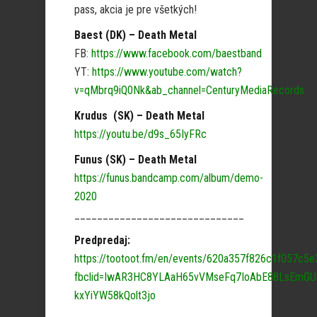
pass, akcia je pre všetkých!
Baest (DK) – Death Metal
FB:
https://www.facebook.com/baestband
YT:
https://www.youtube.com/watch?
v=qMbrq9iQ0Nk&ab_channel=CenturyMediaRecords
Krudus (SK) – Death Metal
https://youtu.be/d9s_65IyFRc
Funus (SK) – Death Metal
https://funus.bandcamp.com/album/demo-
2020
______________________________
Predpredaj:
https://tootoot.fm/en/events/620a357f826c1f057c5
fbclid=IwAR3HC8YLAaH65vVMseFq7IoAbE88LsEmGU
kxYiYW58kQolt3jo