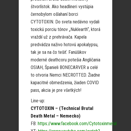
štvorlístok. Ako headlineri vystúpia
černobylom ošlahaní borci
CYTOTOXIN. Do sveta nedávno vydali
toxickú porciu tónov „Nuklearth“, ktorá
vraždií už z prehrávača. Kapela
predvádza naživo hotovú apokalypsu,
tak je sa na čo tešiť. Fanúšikov
moderné deathcoru potešia Angličania
OSIAH, Španieli BONECARVER a celé
to otvoria Nemci NECROTTED. Žiadne
kapacitné obmedzenia, žiaden COVID
pass, akcia je pre všetkých!
Line-up:
CYTOTOXIN – (Technical Brutal
Death Metal – Nemecko)
FB:
https://www.facebook.com/Cytotoxinmetal