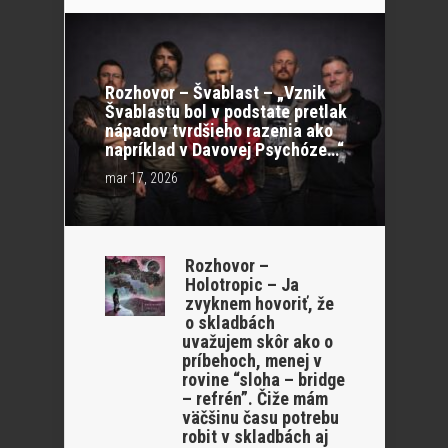
Rozhovor – Švablast – „Vznik
Švablastu bol v podstate pretlak
nápadov tvrdšieho razenia ako
napríklad v Davovej Psychóze…“
mar 17, 2026
Rozhovor –
Holotropic – Ja
zvyknem hovoriť, že
o skladbách
uvažujem skôr ako o
príbehoch, menej v
rovine “sloha – bridge
– refrén”. Čiže mám
väčšinu času potrebu
robit v skladbách aj