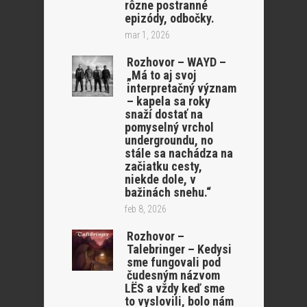
rôzne postranné
epizódy, odbočky.
mar 1, 2026
Rozhovor – WAYD –
„Má to aj svoj
interpretačný význam
– kapela sa roky
snaží dostať na
pomyselný vrchol
undergroundu, no
stále sa nachádza na
začiatku cesty,
niekde dole, v
bažinách snehu.“
feb 8, 2026
Rozhovor –
Talebringer – Kedysi
sme fungovali pod
čudesným názvom
LËS a vždy keď sme
to vyslovili, bolo nám