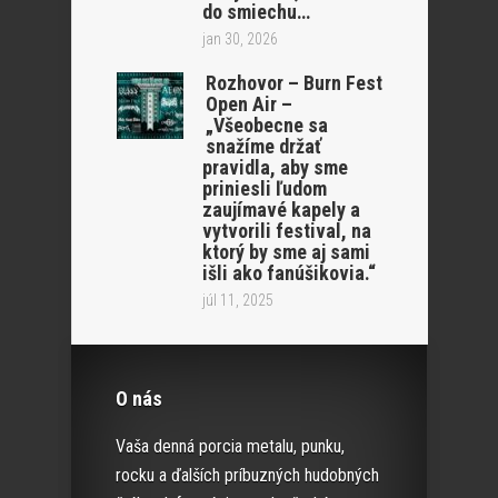
do smiechu…
jan 30, 2026
Rozhovor – Burn Fest
Open Air –
„Všeobecne sa
snažíme držať
pravidla, aby sme
priniesli ľudom
zaujímavé kapely a
vytvorili festival, na
ktorý by sme aj sami
išli ako fanúšikovia.“
júl 11, 2025
O nás
Vaša denná porcia metalu, punku,
rocku a ďalších príbuzných hudobných