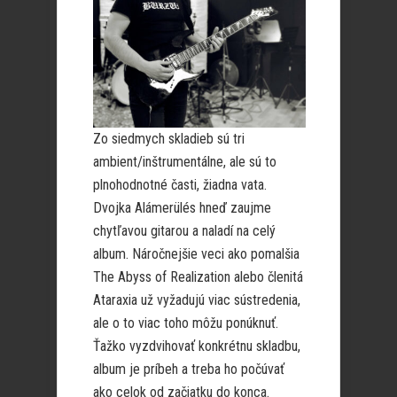
Zo siedmych skladieb sú tri
ambient/inštrumentálne, ale sú to
plnohodnotné časti, žiadna vata.
Dvojka Alámerülés hneď zaujme
chytľavou gitarou a naladí na celý
album. Náročnejšie veci ako pomalšia
The Abyss of Realization alebo členitá
Ataraxia už vyžadujú viac sústredenia,
ale o to viac toho môžu ponúknuť.
Ťažko vyzdvihovať konkrétnu skladbu,
album je príbeh a treba ho počúvať
ako celok od začiatku do konca.