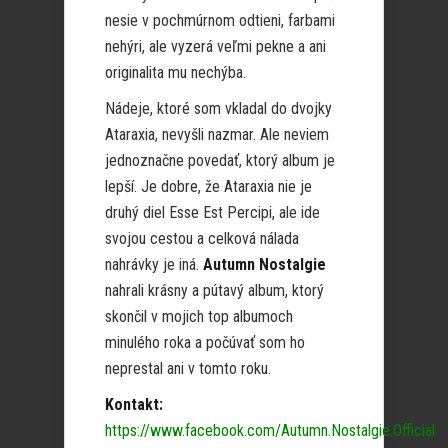
nesie v pochmúrnom odtieni, farbami
nehýri, ale vyzerá veľmi pekne a ani
originalita mu nechýba.
Nádeje, ktoré som vkladal do dvojky
Ataraxia, nevyšli nazmar. Ale neviem
jednoznačne povedať, ktorý album je
lepší. Je dobre, že Ataraxia nie je
druhý diel Esse Est Percipi, ale ide
svojou cestou a celková nálada
nahrávky je iná.
Autumn Nostalgie
nahrali krásny a pútavý album, ktorý
skončil v mojich top albumoch
minulého roka a počúvať som ho
neprestal ani v tomto roku.
Kontakt:
https://www.facebook.com/Autumn.Nostalgie.Official