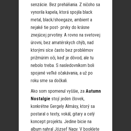
senzácie. Bez preháňania. Z ničoho sa
vynorila kapela, ktorá spojila black
metal, black/shoegaze, ambient a
nejaké tie post- prvky do krásne
znejúcej prvotiny. A rovno na svetovej
úrovni, bez amatérskych chýb, nad
ktorými síce často bez problémov
prižmúrim oči, keď je dôvod, ale tu
nebolo treba. S nasledovníkom boli
spojené veľké očakávania, a už po
roku sme sa dočkali.
Ako som spomenul vyššie, za
Autumn
Nostalgie
stojí jeden človek,
konkrétne Gergely Almásy, ktorý sa
postaral o texty, vokál, gitary a celý
koncept projektu. Jedine bicie na
album nahral József Nagy. V booklete