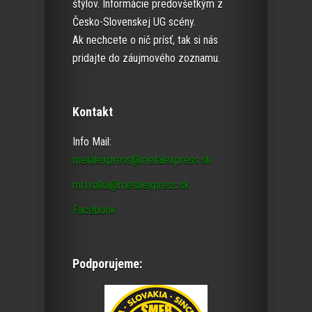
štýlov. Informácie predovšetkým z
Česko-Slovenskej UG scény.
Ak nechcete o nič prísť, tak si nás
pridajte do záujmového zoznamu.
Kontakt
Info Mail:
metalexpress@metalexpress.sk
mrtvolka@metalexpress.sk
Facebook
Podporujeme: