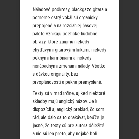
Náladové podkresy, blackgaze gitara a
pomerne ostrý vokál sú organicky
prepojené a na rozsiahlej časovej
palete vznikajú poetické hudobné
obrazy, ktoré zaujmú niekedy
chytľavými gitarovými linkami, niekedy
peknými harmóniami a inokedy
nenápadnými zmenami nálady. Všetko
s dávkou originality, bez
prvoplánovosti a pekne premyslené.
Texty sú v maďarčine, aj keď niektoré
skladby majú anglický názov. Je k
dispozícii aj anglický preklad, čo som
rád, ale dalo sa to očakávať, keďže je
jasné, že texty sú pre autora dôležité
a nie sú len preto, aby nejaké boli.