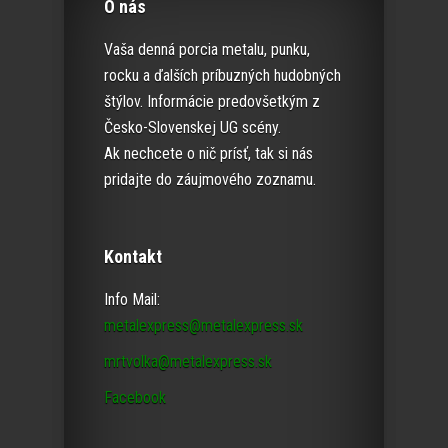
O nás
Vaša denná porcia metalu, punku,
rocku a ďalších príbuzných hudobných
štýlov. Informácie predovšetkým z
Česko-Slovenskej UG scény.
Ak nechcete o nič prísť, tak si nás
pridajte do záujmového zoznamu.
Kontakt
Info Mail:
metalexpress@metalexpress.sk
mrtvolka@metalexpress.sk
Facebook