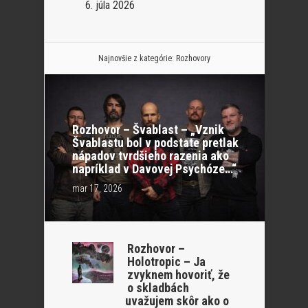
6. júla 2026
Najnovšie z kategórie:
Rozhovory
Rozhovor – Švablast – „Vznik
Švablastu bol v podstate pretlak
nápadov tvrdšieho razenia ako
napríklad v Davovej Psychóze…“
mar 17, 2026
Rozhovor –
Holotropic – Ja
zvyknem hovoriť, že
o skladbách
uvažujem skôr ako o