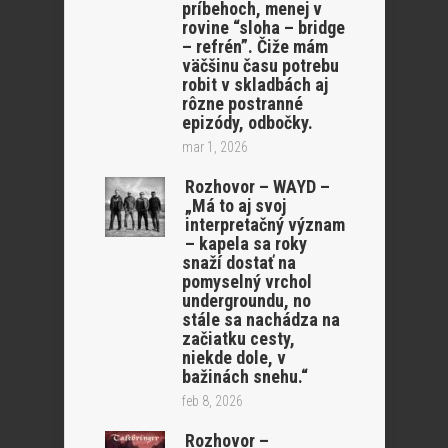
príbehoch, menej v
rovine “sloha – bridge
– refrén”. Čiže mám
väčšinu času potrebu
robit v skladbách aj
rôzne postranné
epizódy, odbočky.
mar 1, 2026
Rozhovor – WAYD –
„Má to aj svoj
interpretačný význam
– kapela sa roky
snaží dostať na
pomyselný vrchol
undergroundu, no
stále sa nachádza na
začiatku cesty,
niekde dole, v
bažinách snehu.“
feb 8, 2026
Rozhovor –