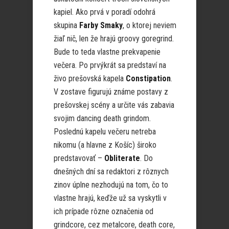
kapiel. Ako prvá v poradí odohrá
skupina
Farby Smaky
, o ktorej neviem
žiaľ nič, len že hrajú groovy goregrind.
Bude to teda vlastne prekvapenie
večera. Po prvýkrát sa predstaví na
živo prešovská kapela
Constipation
.
V zostave figurujú známe postavy z
prešovskej scény a určite vás zabavia
svojim dancing death grindom.
Poslednú kapelu večeru netreba
nikomu (a hlavne z Košíc) široko
predstavovať –
Obliterate
. Do
dnešných dní sa redaktori z rôznych
zinov úplne nezhodujú na tom, čo to
vlastne hrajú, keďže už sa vyskytli v
ich prípade rôzne označenia od
grindcore, cez metalcore, death core,