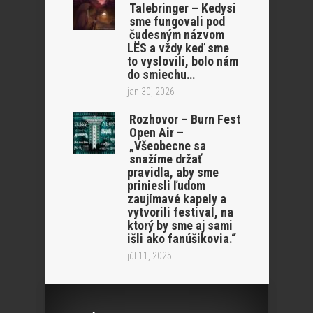
Talebringer – Kedysi
sme fungovali pod
čudesným názvom
LËS a vždy keď sme
to vyslovili, bolo nám
do smiechu…
jan 30, 2026
Rozhovor – Burn Fest
Open Air –
„Všeobecne sa
snažíme držať
pravidla, aby sme
priniesli ľudom
zaujímavé kapely a
vytvorili festival, na
ktorý by sme aj sami
išli ako fanúšikovia.“
júl 11, 2025