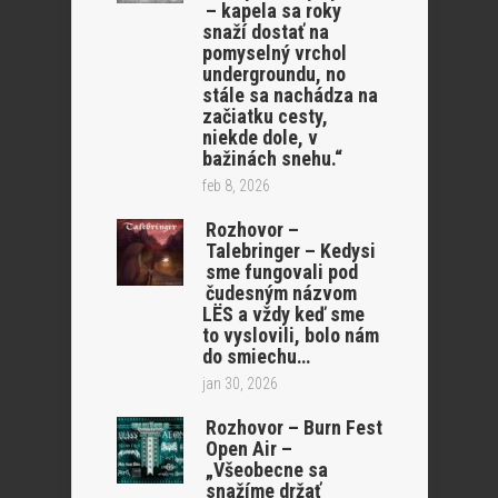
– kapela sa roky
snaží dostať na
pomyselný vrchol
undergroundu, no
stále sa nachádza na
začiatku cesty,
niekde dole, v
bažinách snehu.“
feb 8, 2026
Rozhovor –
Talebringer – Kedysi
sme fungovali pod
čudesným názvom
LËS a vždy keď sme
to vyslovili, bolo nám
do smiechu…
jan 30, 2026
Rozhovor – Burn Fest
Open Air –
„Všeobecne sa
snažíme držať