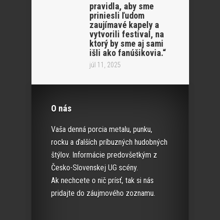
pravidla, aby sme
priniesli ľudom
zaujímavé kapely a
vytvorili festival, na
ktorý by sme aj sami
išli ako fanúšikovia.“
júl 11, 2025
O nás
Vaša denná porcia metalu, punku,
rocku a ďalších príbuzných hudobných
štýlov. Informácie predovšetkým z
Česko-Slovenskej UG scény.
Ak nechcete o nič prísť, tak si nás
pridajte do záujmového zoznamu.