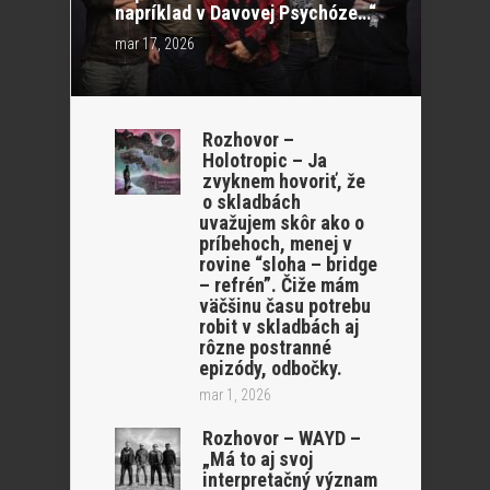
napríklad v Davovej Psychóze…“
mar 17, 2026
Rozhovor –
Holotropic – Ja
zvyknem hovoriť, že
o skladbách
uvažujem skôr ako o
príbehoch, menej v
rovine “sloha – bridge
– refrén”. Čiže mám
väčšinu času potrebu
robit v skladbách aj
rôzne postranné
epizódy, odbočky.
mar 1, 2026
Rozhovor – WAYD –
„Má to aj svoj
interpretačný význam