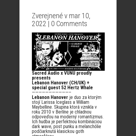
Zverejnené v mar 10,
2022 |
0 Comments
Sacred Audio x VUNU proudly
presents
Lebanon Hanover (CH/UK)
+
special guest
52 Hertz Whale
———————————–
Lebanon Hanover
je duo za ktorým
stojí Larissa Iceglass a William
Maybelline. Skupina ktorá vznikla v
roku 2010 v Berlíne je chladnou
odpoveďou na moderný romantizmus.
Ich hudba je perfektnou kombináciou
dark wave, post punku a melanchólie
podčiarknutá klasickou goth