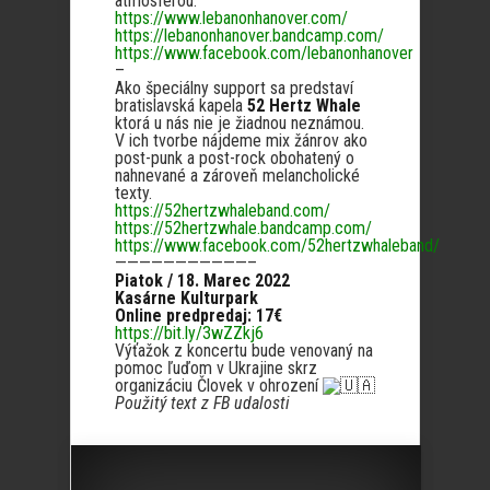
atmosférou.
https://www.lebanonhanover.com/
https://lebanonhanover.bandcamp.com/
https://www.facebook.com/lebanonhanover
–
Ako špeciálny support sa predstaví
bratislavská kapela
52 Hertz Whale
ktorá u nás nie je žiadnou neznámou.
V ich tvorbe nájdeme mix žánrov ako
post-punk a post-rock obohatený o
nahnevané a zároveň melancholické
texty.
https://52hertzwhaleband.com/
https://52hertzwhale.bandcamp.com/
https://www.facebook.com/52hertzwhaleband/
———————————–
Piatok / 18. Marec 2022
Kasárne Kulturpark
Online predpredaj: 17€
https://bit.ly/3wZZkj6
Výťažok z koncertu bude venovaný na
pomoc ľuďom v Ukrajine skrz
organizáciu Človek v ohrození
Použitý text z FB udalosti